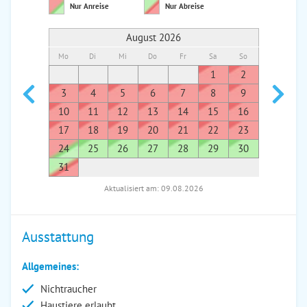
Nur Anreise
Nur Abreise
August 2026
Mo
Di
Mi
Do
Fr
Sa
So
Mo
Di
1
2
1
3
4
5
6
7
8
9
7
8
10
11
12
13
14
15
16
14
1
17
18
19
20
21
22
23
21
2
24
25
26
27
28
29
30
28
2
31
Aktualisiert am: 09.08.2026
Ausstattung
Allgemeines:
Nichtraucher
Haustiere erlaubt