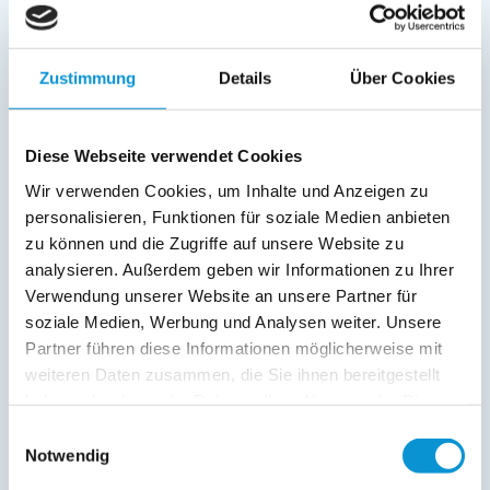
Außenanlage:
Gartenstühle
Zustimmung
Details
Über Cookies
Parkplatz
Liegen
Terrasse
Diese Webseite verwendet Cookies
Wir verwenden Cookies, um Inhalte und Anzeigen zu
Service:
personalisieren, Funktionen für soziale Medien anbieten
Verpflegung:
zu können und die Zugriffe auf unsere Website zu
analysieren. Außerdem geben wir Informationen zu Ihrer
Sonstiges:
Verwendung unserer Website an unsere Partner für
Fahrradabstellraum mit E Bike Ladestation,
soziale Medien, Werbung und Analysen weiter. Unsere
Partner führen diese Informationen möglicherweise mit
weiteren Daten zusammen, die Sie ihnen bereitgestellt
Beschreibung
haben oder die sie im Rahmen Ihrer Nutzung der Dienste
gesammelt haben.
Einwilligungsauswahl
Genießen Sie die Auszeit in unserer für Sie liebevoll
Notwendig
eingerichteten Ferienwohnung mit Terrasse.