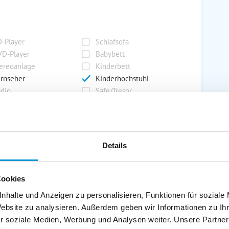
-Player
Schlafsofa
D-Player
Babybett
ereoanlage
Kinderbett
rnseher
Kinderhochstuhl
dio
Safe/Tresor
rport
Grill
Details
rkplatz
Grillplatz
rage
Wintergarten
Cookies
nderspielplatz
Swimmingpool
stellraum
nhalte und Anzeigen zu personalisieren, Funktionen für soziale
Website zu analysieren. Außerdem geben wir Informationen zu I
r soziale Medien, Werbung und Analysen weiter. Unsere Partner