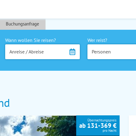
Buchungsanfrage
Wann wollen Sie reisen?
Wer reist?
Anreise / Abreise
Personen
nd
Übernachtungspreis
ab 131-369 €
pro Nacht