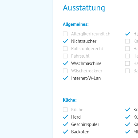
Ausstattung
Allgemeines:
Allergikerfreundlich
Hu
Nichtraucher
Ka
Rollstuhlgerecht
Ha
Fahrstuhl
Ha
Waschmaschine
Ha
Wäschetrockner
Ba
Internet/W-Lan
Küche:
Küche
Kü
Herd
Kü
Geschirrspüler
Ka
Backofen
Mi