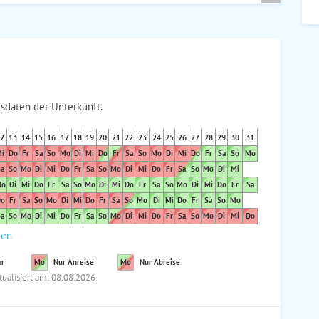
sdaten der Unterkunft.
2
13
14
15
16
17
18
19
20
21
22
23
24
25
26
27
28
29
30
31
i
Do
Fr
Sa
So
Mo
Di
Mi
Do
Fr
Sa
So
Mo
Di
Mi
Do
Fr
Sa
So
Mo
a
So
Mo
Di
Mi
Do
Fr
Sa
So
Mo
Di
Mi
Do
Fr
Sa
So
Mo
Di
Mi
o
Di
Mi
Do
Fr
Sa
So
Mo
Di
Mi
Do
Fr
Sa
So
Mo
Di
Mi
Do
Fr
Sa
o
Fr
Sa
So
Mo
Di
Mi
Do
Fr
Sa
So
Mo
Di
Mi
Do
Fr
Sa
So
Mo
a
So
Mo
Di
Mi
Do
Fr
Sa
So
Mo
Di
Mi
Do
Fr
Sa
So
Mo
Di
Mi
Do
den
ar
Mo
Nur Anreise
Mo
Nur Abreise
tualisiert am: 08.08.2026