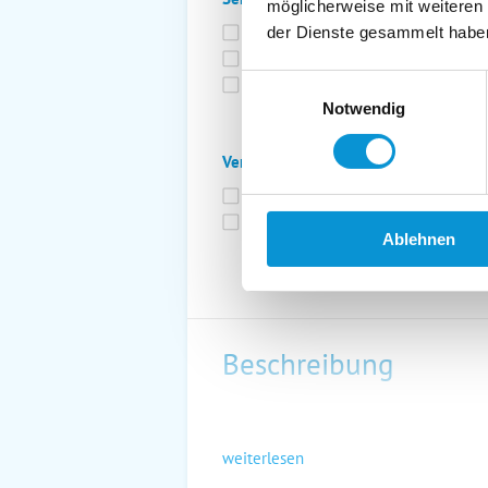
möglicherweise mit weiteren
Bettwäsche inkl.
Ge
der Dienste gesammelt habe
Fahrräder
St
Einwilligungsauswahl
Kurtaxfrei
Notwendig
Verpflegung:
Brötchenservice
Fr
Vollpension möglich
Ablehnen
Beschreibung
weiterlesen