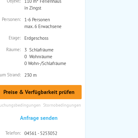
Objekt:
110 m² Ferienhaus
in Zingst
Personen:
1-6 Personen
max. 6 Erwachsene
Etage:
Erdgeschoss
Räume:
3 Schlafräume
0 Wohnräume
0 Wohn-/Schlafräume
um Strand:
230 m
Preise & Verfügbarkeit prüfen
uchungsbedingungen
Stornobedingungen
Anfrage senden
Telefon:
04561 - 5253052