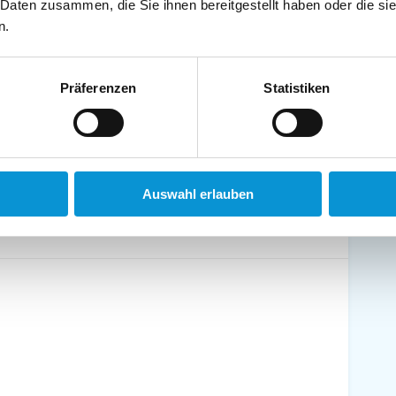
 Daten zusammen, die Sie ihnen bereitgestellt haben oder die s
schirrtücher inkl.
Handtücher inkl.
n.
randkorb am Strand
Bollerwagen
Präferenzen
Statistiken
ühstück möglich
Halbpension möglich
Auswahl erlauben