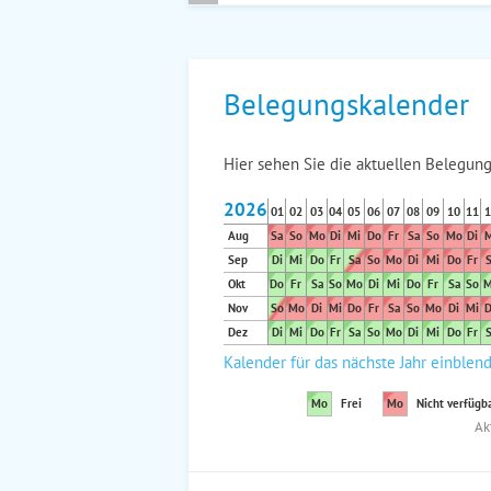
Belegungskalender
Hier sehen Sie die aktuellen Belegung
2026
01
02
03
04
05
06
07
08
09
10
11
1
Aug
Sa
So
Mo
Di
Mi
Do
Fr
Sa
So
Mo
Di
M
Sep
Di
Mi
Do
Fr
Sa
So
Mo
Di
Mi
Do
Fr
S
Okt
Do
Fr
Sa
So
Mo
Di
Mi
Do
Fr
Sa
So
M
Nov
So
Mo
Di
Mi
Do
Fr
Sa
So
Mo
Di
Mi
D
Dez
Di
Mi
Do
Fr
Sa
So
Mo
Di
Mi
Do
Fr
S
Kalender für das nächste Jahr einblen
Mo
Frei
Mo
Nicht verfügb
Ak