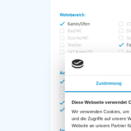
Wohnbereich:
Kamin/Ofen
CD
Bad/WC
DV
Dusche/WC
St
Telefon
Fe
SAT/Kabel-TV
Ra
Außenanlage:
Garten/Liegewiese
Ca
Zustimmung
Gartenstühle
Pa
Liegen
Ga
Diese Webseite verwendet 
Terrasse
Ki
Balkon
Ab
Wir verwenden Cookies, um I
und die Zugriffe auf unsere 
Website an unsere Partner fü
Service: