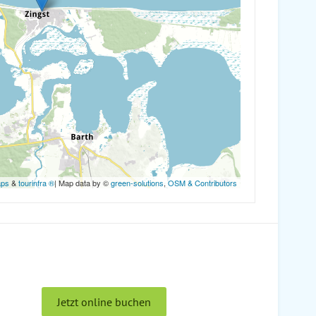
aps
&
tourinfra ®
| Map data by ©
green-solutions
,
OSM & Contributors
Jetzt online buchen