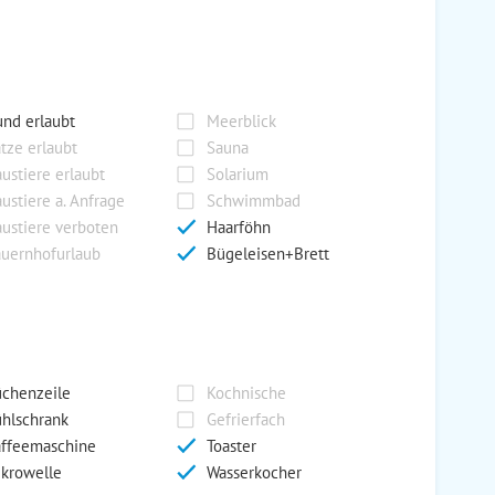
nd erlaubt
Meerblick
tze erlaubt
Sauna
ustiere erlaubt
Solarium
ustiere a. Anfrage
Schwimmbad
ustiere verboten
Haarföhn
uernhofurlaub
Bügeleisen+Brett
chenzeile
Kochnische
hlschrank
Gefrierfach
ffeemaschine
Toaster
krowelle
Wasserkocher