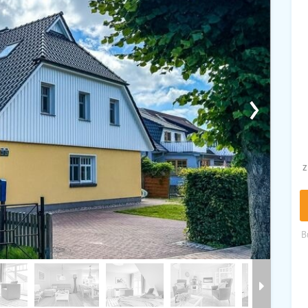
›
z
B