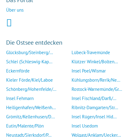
Das Portal
Über uns
Die Ostsee entdecken
Glücksburg/Steinberg/...
Lübeck-Travemünde
Schlei (Schleswig-Kap...
Klützer Winkel/Bolten...
Eckernförde
Insel Poel/Wismar
Kieler Förde/Kiel/Laboe
Kühlungsborn/Rerik/Ne...
Schönberg/Hohenfelde/...
Rostock-Warnemünde/Gr...
Insel Fehmarn
Insel Fischland/Darß/...
Heiligenhafen/Weißenh...
Ribnitz-Damgarten/Str...
Grömitz/Kellenhusen/D...
Insel Rügen/Insel Hid...
Eutin/Malente/Plön
Insel Usedom
Neustadt/Sierksdorf/P...
Wolgast/Anklam/Uecker...