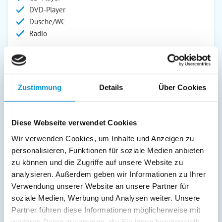
DVD-Player
Dusche/WC
Radio
Außenanlage:
Gartenstühle
Parkplatz
Zustimmung
Details
Über Cookies
Balkon
Service:
Diese Webseite verwendet Cookies
Verpflegung:
Wir verwenden Cookies, um Inhalte und Anzeigen zu
personalisieren, Funktionen für soziale Medien anbieten
Sonstiges:
zu können und die Zugriffe auf unsere Website zu
Fahrstuhl direkt in die Wohnung
analysieren. Außerdem geben wir Informationen zu Ihrer
Verwendung unserer Website an unsere Partner für
soziale Medien, Werbung und Analysen weiter. Unsere
Beschreibung
Partner führen diese Informationen möglicherweise mit
weiteren Daten zusammen, die Sie ihnen bereitgestellt