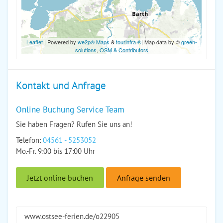
Leaflet
| Powered by
we2p® Maps
&
tourinfra ®
| Map data by ©
green-
solutions
,
OSM & Contributors
Kontakt und Anfrage
Online Buchung Service Team
Sie haben Fragen? Rufen Sie uns an!
Telefon:
04561 - 5253052
Mo.-Fr. 9:00 bis 17:00 Uhr
Jetzt online buchen
Anfrage senden
www.ostsee-ferien.de/o22905