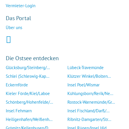
Vermieter-Login
Das Portal
Über uns
Die Ostsee entdecken
Glücksburg/Steinberg/...
Lübeck-Travemünde
Schlei (Schleswig-Kap...
Klützer Winkel/Bolten...
Eckernförde
Insel Poel/Wismar
Kieler Förde/Kiel/Laboe
Kühlungsborn/Rerik/Ne...
Schönberg/Hohenfelde/...
Rostock-Warnemünde/Gr...
Insel Fehmarn
Insel Fischland/Darß/...
Heiligenhafen/Weißenh...
Ribnitz-Damgarten/Str...
Grömitz/Kellenhusen/D...
Insel Rügen/Insel Hid...