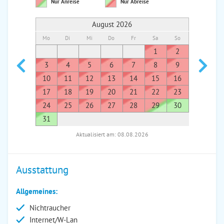
Nur Anreise
Nur Abreise
August 2026
Mo
Di
Mi
Do
Fr
Sa
So
Mo
Di
1
2
1
3
4
5
6
7
8
9
7
8
10
11
12
13
14
15
16
14
1
17
18
19
20
21
22
23
21
2
24
25
26
27
28
29
30
28
2
31
Aktualisiert am: 08.08.2026
Ausstattung
Allgemeines:
Nichtraucher
Internet/W-Lan