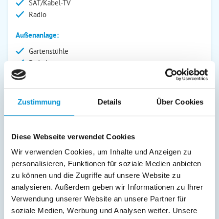
SAT/Kabel-TV
Radio
Außenanlage:
Gartenstühle
Parkplatz
Terrasse
Abstellraum
Zustimmung
Details
Über Cookies
Service:
Geschirrtücher inkl.
Diese Webseite verwendet Cookies
Verpflegung:
Wir verwenden Cookies, um Inhalte und Anzeigen zu
personalisieren, Funktionen für soziale Medien anbieten
Sonstiges:
Filterkaffeemaschine Zweites Schlafzimmer auf offener
zu können und die Zugriffe auf unsere Website zu
Galerie, Schlafcouch im Durchgangszimmer zur Galerie
analysieren. Außerdem geben wir Informationen zu Ihrer
benötigte Bettlaken: 1x 1,60 x 2,00 m, 1 x 1,80 x 2,00 m 2
Verwendung unserer Website an unsere Partner für
PKW Stellplätze Kinderfreundlich, Babyreisebett und
soziale Medien, Werbung und Analysen weiter. Unsere
Hochstuhl können gemietet werden