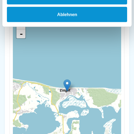
Likedeelerweg 2
18374 Zingst
Ablehnen
+
-