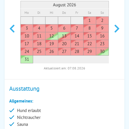
August 2026
Mo
Di
Mi
Do
Fr
Sa
So
Mo
Di
1
2
1
3
4
5
6
7
8
9
7
8
10
11
12
13
14
15
16
14
1
17
18
19
20
21
22
23
21
2
24
25
26
27
28
29
30
28
2
31
Aktualisiert am: 07.08.2026
Ausstattung
Allgemeines:
Hund erlaubt
Nichtraucher
Sauna