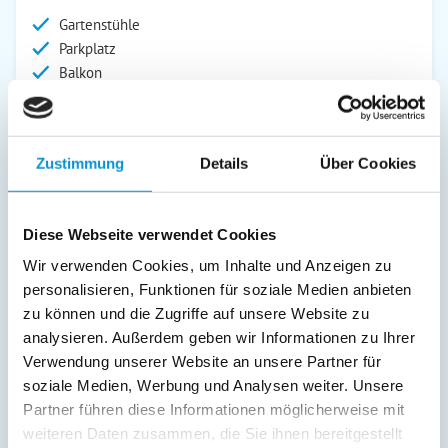
Gartenstühle
Parkplatz
Balkon
Abstellraum
Service:
Zustimmung
Details
Über Cookies
Geschirrtücher inkl.
Verpflegung:
Diese Webseite verwendet Cookies
Wir verwenden Cookies, um Inhalte und Anzeigen zu
personalisieren, Funktionen für soziale Medien anbieten
Beschreibung
zu können und die Zugriffe auf unsere Website zu
analysieren. Außerdem geben wir Informationen zu Ihrer
Ferienwohnungen PIRATENNEST 1 und 2 Die
Verwendung unserer Website an unsere Partner für
Ferienwohnung(en) für all diejenigen, die keine
Kompromisse machen wollen - hier müssen Sie sich wirklich
soziale Medien, Werbung und Analysen weiter. Unsere
nicht entscheiden, ob Sie lieber ruhiger, lieber zentraler
Partner führen diese Informationen möglicherweise mit
oder aber lieber dichter am Strand wohnen möchten! Denn
weiteren Daten zusammen, die Sie ihnen bereitgestellt