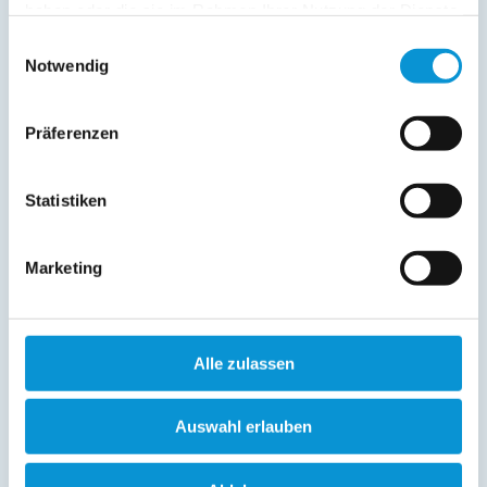
hier haben Sie wirklich aber auch alles in perfekter
haben oder die sie im Rahmen Ihrer Nutzung der Dienste
Kombination: Die beiden baugleichen/ aber
gesammelt haben.
Einwilligungsauswahl
spiegelverkehrten Wohnungen "Piratennest 1" und
Notwendig
"Piratennest 2" sind der optimale "Schlupfwinkel" in ruhiger
Lage am Kurpark und nur 200 m von Deich und gleich zwei
Strandübergängen entfernt sowie nur weiteren 150 m von
Präferenzen
Kurhaus, Seebrücke und dem Anfang der beiden
Bummelmeilen...
Statistiken
weiterlesen
Marketing
Lage & Adresse des Objektes
Piratennest 2
Alle zulassen
Störtebekerstraße 3a
18374 Zingst
Auswahl erlauben
+