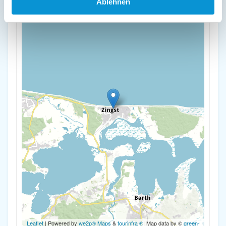
Ablehnen
-
Leaflet
| Powered by
we2p® Maps
&
tourinfra ®
| Map data by ©
green-