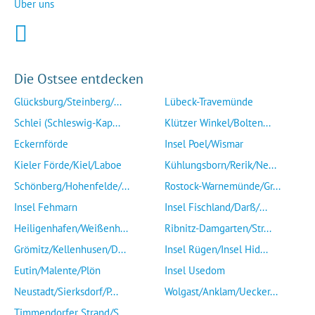
Über uns
Die Ostsee entdecken
Glücksburg/Steinberg/...
Lübeck-Travemünde
Schlei (Schleswig-Kap...
Klützer Winkel/Bolten...
Eckernförde
Insel Poel/Wismar
Kieler Förde/Kiel/Laboe
Kühlungsborn/Rerik/Ne...
Schönberg/Hohenfelde/...
Rostock-Warnemünde/Gr...
Insel Fehmarn
Insel Fischland/Darß/...
Heiligenhafen/Weißenh...
Ribnitz-Damgarten/Str...
Grömitz/Kellenhusen/D...
Insel Rügen/Insel Hid...
Eutin/Malente/Plön
Insel Usedom
Neustadt/Sierksdorf/P...
Wolgast/Anklam/Uecker...
Timmendorfer Strand/S...