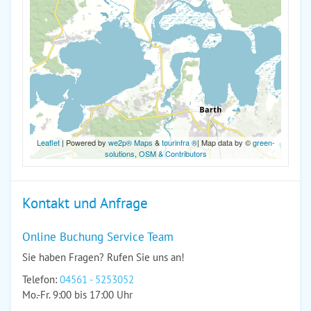
Leaflet
| Powered by
we2p® Maps
&
tourinfra ®
| Map data by ©
green-
solutions
,
OSM & Contributors
Kontakt und Anfrage
Online Buchung Service Team
Sie haben Fragen? Rufen Sie uns an!
Telefon:
04561 - 5253052
Mo.-Fr. 9:00 bis 17:00 Uhr