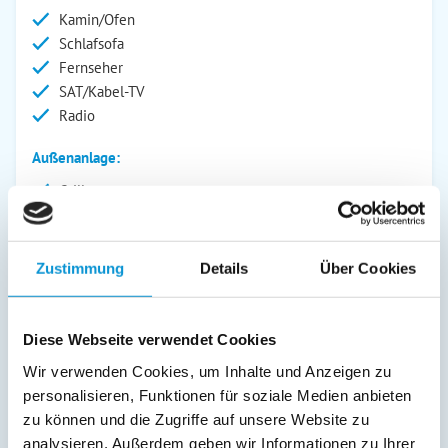
Kamin/Ofen
Schlafsofa
Fernseher
SAT/Kabel-TV
Radio
Außenanlage:
Grill
Gartenstühle
Parkplatz
Terrasse
Zustimmung
Details
Über Cookies
Abstellraum
Service:
Diese Webseite verwendet Cookies
Verpflegung:
Wir verwenden Cookies, um Inhalte und Anzeigen zu
personalisieren, Funktionen für soziale Medien anbieten
Sonstiges:
zu können und die Zugriffe auf unsere Website zu
barrierefreie Wohnung; separater Fitnessraum mit
analysieren. Außerdem geben wir Informationen zu Ihrer