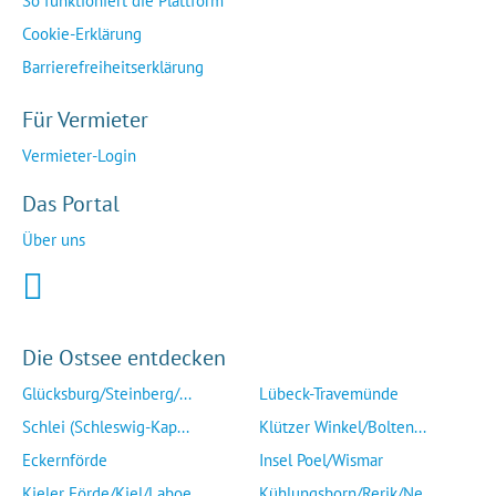
So funktioniert die Plattform
Cookie-Erklärung
Barrierefreiheitserklärung
Für Vermieter
Vermieter-Login
Das Portal
Über uns
Die Ostsee entdecken
Glücksburg/Steinberg/...
Lübeck-Travemünde
Schlei (Schleswig-Kap...
Klützer Winkel/Bolten...
Eckernförde
Insel Poel/Wismar
Kieler Förde/Kiel/Laboe
Kühlungsborn/Rerik/Ne...