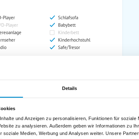
-Player
Schlafsofa
D-Player
Babybett
ereoanlage
Kinderbett
rnseher
Kinderhochstuhl
dio
Safe/Tresor
rport
Grill
rkplatz
Grillplatz
Details
rage
Wintergarten
nderspielplatz
Swimmingpool
stellraum
Cookies
nhalte und Anzeigen zu personalisieren, Funktionen für soziale
Website zu analysieren. Außerdem geben wir Informationen zu I
r soziale Medien, Werbung und Analysen weiter. Unsere Partner