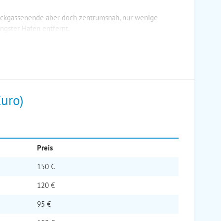
ackgassenende aber doch zentrumsnah, nur wenige
gster Hafen entfernt.
Euro)
Preis
150 €
120 €
95 €