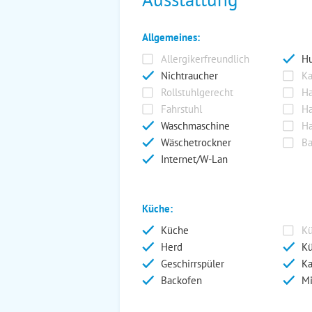
Allgemeines:
Allergikerfreundlich
Hu
Nichtraucher
Ka
Rollstuhlgerecht
Ha
Fahrstuhl
Ha
Waschmaschine
Ha
Wäschetrockner
Ba
Internet/W-Lan
Küche:
Küche
Kü
Herd
Kü
Geschirrspüler
Ka
Backofen
Mi