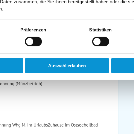
schirrtücher inkl.
Handtücher inkl.
 Daten zusammen, die Sie ihnen bereitgestellt haben oder die s
randkorb am Strand
Bollerwagen
n.
Präferenzen
Statistiken
ühstück möglich
Halbpension möglich
Auswahl erlauben
Wohnung (Münzbetrieb)
hnung Whg M, Ihr UrlaubsZuhause im Ostseeheilbad