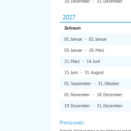
20. Dez
ember
-
31. Dez
ember
2027
Zeitraum
01. Jan
uar
-
02. Jan
uar
03. Jan
uar
-
20. Mär
z
21. Mär
z
-
14. Jun
i
15. Jun
i
-
31. Aug
ust
01. Sep
tember
-
31. Okt
ober
01. Nov
ember
-
18. Dez
ember
19. Dez
ember
-
31. Dez
ember
Preiszusatz:
Rotlicht-Wärmekabine in der Wohnung mit 