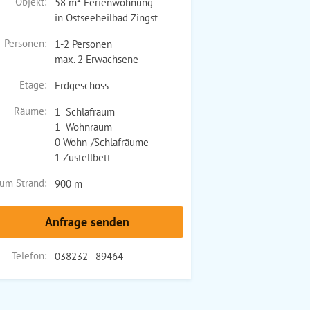
Objekt:
58 m² Ferienwohnung
in Ostseeheilbad Zingst
Personen:
1-2 Personen
max. 2 Erwachsene
Etage:
Erdgeschoss
Räume:
1 Schlafraum
1 Wohnraum
0 Wohn-/Schlafräume
1 Zustellbett
um Strand:
900 m
Anfrage senden
Telefon:
038232 - 89464