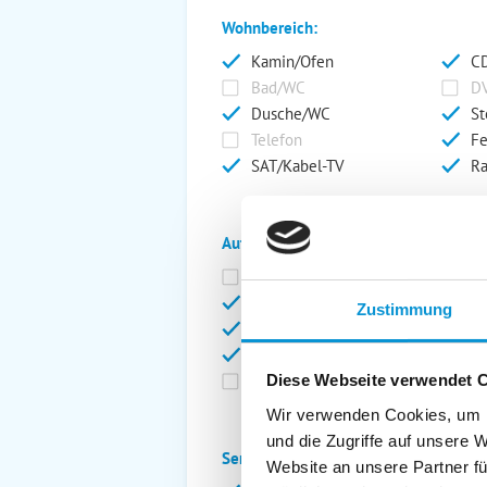
Wohnbereich:
Kamin/Ofen
CD
Bad/WC
DV
Dusche/WC
St
Telefon
Fe
SAT/Kabel-TV
Ra
Außenanlage:
Garten/Liegewiese
Ca
Gartenstühle
Pa
Zustimmung
Liegen
Ga
Terrasse
Ki
Balkon
Ab
Diese Webseite verwendet 
Wir verwenden Cookies, um I
und die Zugriffe auf unsere 
Service:
Website an unsere Partner fü