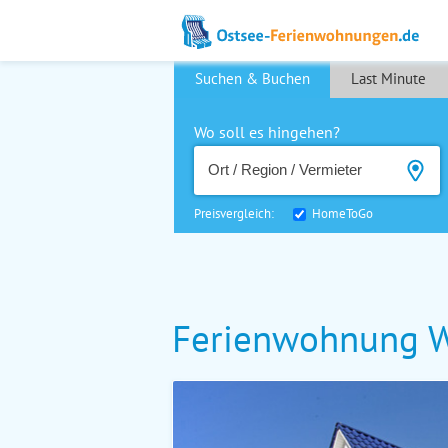
Suchen & Buchen
Last Minute
Wo soll es hingehen?
Preisvergleich:
HomeToGo
Ferienwohnung W