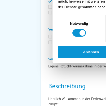
Bettwäsche inkl.
Ge
möglicherweise mit weiteren
Fahrräder
St
der Dienste gesammelt habe
Kurtaxfrei
Einwilligungsauswahl
Notwendig
Verpflegung:
Brötchenservice
Fr
Vollpension möglich
Ablehnen
Sonstiges:
Eigene Rotlicht-Wärmekabine in der 
Beschreibung
Herzlich Willkommen in der Ferienwo
Zingst!