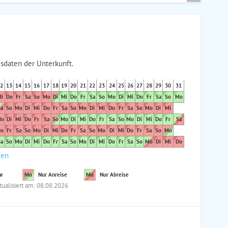
sdaten der Unterkunft.
2
13
14
15
16
17
18
19
20
21
22
23
24
25
26
27
28
29
30
31
i
Do
Fr
Sa
So
Mo
Di
Mi
Do
Fr
Sa
So
Mo
Di
Mi
Do
Fr
Sa
So
Mo
a
So
Mo
Di
Mi
Do
Fr
Sa
So
Mo
Di
Mi
Do
Fr
Sa
So
Mo
Di
Mi
o
Di
Mi
Do
Fr
Sa
So
Mo
Di
Mi
Do
Fr
Sa
So
Mo
Di
Mi
Do
Fr
Sa
o
Fr
Sa
So
Mo
Di
Mi
Do
Fr
Sa
So
Mo
Di
Mi
Do
Fr
Sa
So
Mo
a
So
Mo
Di
Mi
Do
Fr
Sa
So
Mo
Di
Mi
Do
Fr
Sa
So
Mo
Di
Mi
Do
den
ar
Mo
Nur Anreise
Mo
Nur Abreise
tualisiert am: 08.08.2026