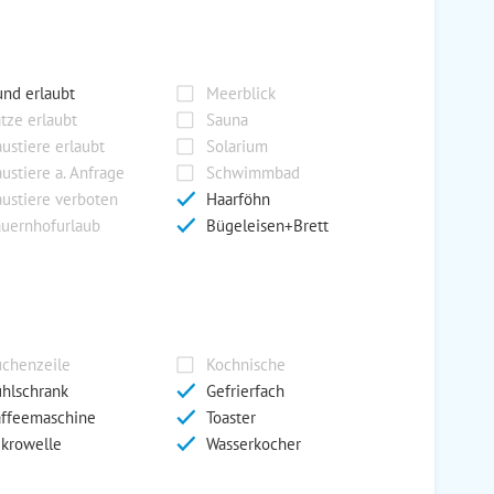
nd erlaubt
Meerblick
tze erlaubt
Sauna
ustiere erlaubt
Solarium
ustiere a. Anfrage
Schwimmbad
ustiere verboten
Haarföhn
uernhofurlaub
Bügeleisen+Brett
chenzeile
Kochnische
hlschrank
Gefrierfach
ffeemaschine
Toaster
krowelle
Wasserkocher