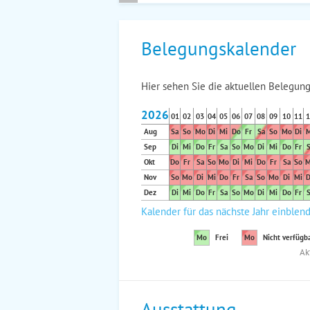
Belegungskalender
Hier sehen Sie die aktuellen Belegung
2026
01
02
03
04
05
06
07
08
09
10
11
1
Aug
Sa
So
Mo
Di
Mi
Do
Fr
Sa
So
Mo
Di
M
Sep
Di
Mi
Do
Fr
Sa
So
Mo
Di
Mi
Do
Fr
S
Okt
Do
Fr
Sa
So
Mo
Di
Mi
Do
Fr
Sa
So
M
Nov
So
Mo
Di
Mi
Do
Fr
Sa
So
Mo
Di
Mi
D
Dez
Di
Mi
Do
Fr
Sa
So
Mo
Di
Mi
Do
Fr
S
Kalender für das nächste Jahr einblen
Mo
Frei
Mo
Nicht verfügb
Ak
Ausstattung