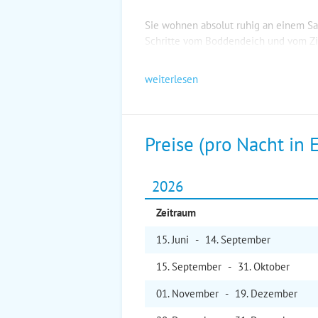
Sie wohnen absolut ruhig an einem S
Schritte vom Boddendeich und vom Zin
weiterlesen
Preise (pro Nacht in 
2026
Zeitraum
15. Jun
i
-
14. Sep
tember
15. Sep
tember
-
31. Okt
ober
01. Nov
ember
-
19. Dez
ember