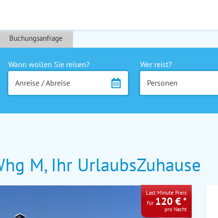
Buchungsanfrage
Wann wollen Sie reisen?
Wer reist?
Anreise / Abreise
Personen
hg M, Ihr UrlaubsZuhause
Last Minute Preis
120 € *
für
pro Nacht