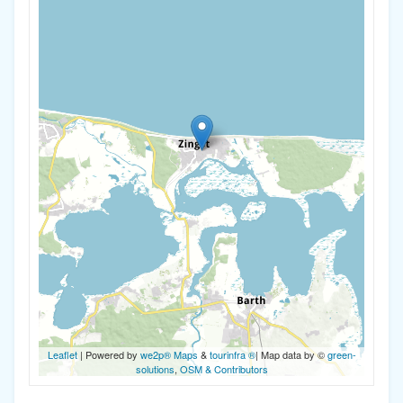
Leaflet
| Powered by
we2p® Maps
&
tourinfra ®
| Map data by ©
green-
solutions
,
OSM & Contributors