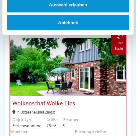
Last Minute
Auswahl erlauben
Nur gültig von
23.08.2026
114
Ablehnen
- 30.08.2026
für
4
€
Personen
90
€ *
pro
Nacht
Wolkenschaf Wolke Eins
in Ostseeheilbad Zingst
Objekttyp
Größe
Personen
Ferienwohnung
75m²
5
Vermieter
Buchungstelefon