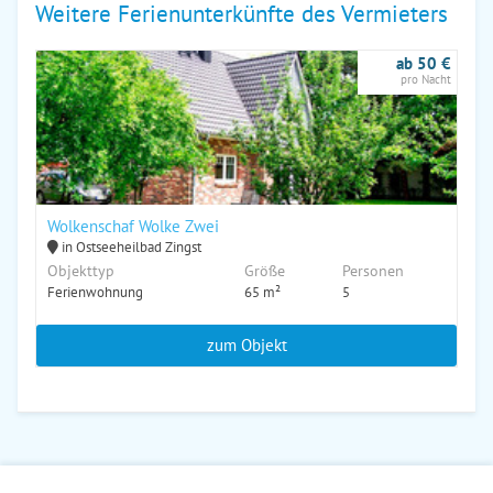
Weitere Ferienunterkünfte des Vermieters
ab 50 €
pro Nacht
Wolkenschaf Wolke Zwei
in Ostseeheilbad Zingst
Objekttyp
Größe
Personen
Ferienwohnung
65 m²
5
zum Objekt