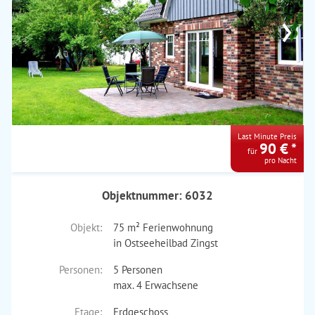
›
Last Minute Preis
90 € *
für
pro Nacht
Objektnummer: 6032
Objekt:
75 m² Ferienwohnung
in Ostseeheilbad Zingst
Personen:
5 Personen
max. 4 Erwachsene
Etage:
Erdgeschoss