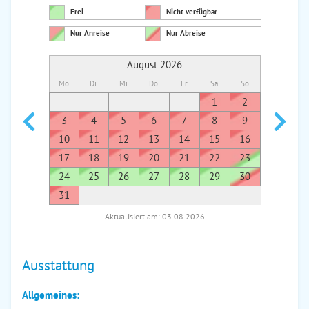
Frei
Nicht verfügbar
Nur Anreise
Nur Abreise
August 2026
Mo
Di
Mi
Do
Fr
Sa
So
Mo
Di
1
2
1
3
4
5
6
7
8
9
7
8
10
11
12
13
14
15
16
14
1
17
18
19
20
21
22
23
21
2
24
25
26
27
28
29
30
28
2
31
Aktualisiert am: 03.08.2026
Ausstattung
Allgemeines: