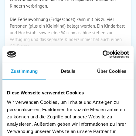
Kindern verbringen.
Die Ferienwohnung (Erdgeschoss) kann mit bis zu vier
Personen (plus ein Kleinkind) belegt werden. Ein Kinderbett
und Hochstuhl sowie eine Waschmaschine stehen zur
Verfügung und das separate Kinderzimmer hat auch einen
CD-Player.
weiterlesen
Zustimmung
Details
Über Cookies
Preise (pro Nacht in Euro)
Diese Webseite verwendet Cookies
1. Nacht
jede Folge­
inkl. End­
Wir verwenden Cookies, um Inhalte und Anzeigen zu
Zeitraum
nacht
reinigung
personalisieren, Funktionen für soziale Medien anbieten
zu können und die Zugriffe auf unsere Website zu
01. Jan
-
04. Jan
184 €
114 €
ab
ab
analysieren. Außerdem geben wir Informationen zu Ihrer
05. Jan
-
29. Mär
136 €
66 €
Verwendung unserer Website an unsere Partner für
ab
ab