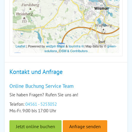
Leaflet
| Powered by
we2p® Maps
&
tourinfra ®
| Map data by ©
green-
solutions
,
OSM & Contributors
Kontakt und Anfrage
Online Buchung Service Team
Sie haben Fragen? Rufen Sie uns an!
Telefon:
04561 - 5253052
Mo.-Fr. 9:00 bis 17:00 Uhr
Jetzt online buchen
Anfrage senden