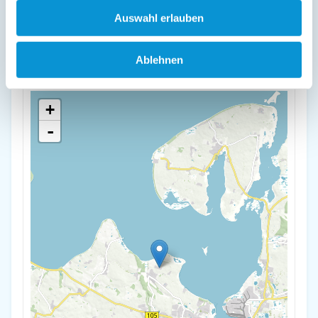
Auswahl erlauben
Strandnah Haus "Hertha"mit Infrarotsauna
De Poeler Drift 62
Ablehnen
23968 Zierow
+
-