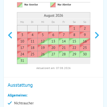
Nur Anreise
Nur Abreise
August 2026
Mo
Di
Mi
Do
Fr
Sa
So
Mo
Di
1
2
1
3
4
5
6
7
8
9
7
8
10
11
12
13
14
15
16
14
1
17
18
19
20
21
22
23
21
2
24
25
26
27
28
29
30
28
2
31
Aktualisiert am: 07.08.2026
Ausstattung
Allgemeines:
Nichtraucher