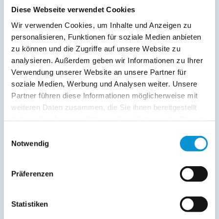
Diese Webseite verwendet Cookies
Preise (pro Nacht in Euro)
Wir verwenden Cookies, um Inhalte und Anzeigen zu
personalisieren, Funktionen für soziale Medien anbieten
1. Nacht
jede Folge­
inkl. End­
zu können und die Zugriffe auf unsere Website zu
Zeitraum
nacht
reinigung
analysieren. Außerdem geben wir Informationen zu Ihrer
Verwendung unserer Website an unsere Partner für
01. Jan
-
03. Jan
auf Anfrage
auf Anfrage
soziale Medien, Werbung und Analysen weiter. Unsere
04. Jan
-
01. Apr
auf Anfrage
auf Anfrage
Partner führen diese Informationen möglicherweise mit
weiteren Daten zusammen, die Sie ihnen bereitgestellt
02. Apr
-
05. Apr
auf Anfrage
auf Anfrage
haben oder die sie im Rahmen Ihrer Nutzung der Dienste
06. Apr
-
30. Apr
gesammelt haben.
auf Anfrage
auf Anfrage
Einwilligungsauswahl
Notwendig
01. Mai
-
21. Mai
auf Anfrage
auf Anfrage
22. Mai
-
24. Mai
155 €
85 €
ab
ab
Präferenzen
25. Mai
-
19. Jun
155 €
85 €
ab
ab
Statistiken
20. Jun
-
15. Sep
170 €
100 €
ab
ab