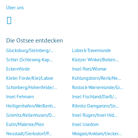
Über uns
Die Ostsee entdecken
Glücksburg/Steinberg/...
Lübeck-Travemünde
Schlei (Schleswig-Kap...
Klützer Winkel/Bolten...
Eckernförde
Insel Poel/Wismar
Kieler Förde/Kiel/Laboe
Kühlungsborn/Rerik/Ne...
Schönberg/Hohenfelde/...
Rostock-Warnemünde/Gr...
Insel Fehmarn
Insel Fischland/Darß/...
Heiligenhafen/Weißenh...
Ribnitz-Damgarten/Str...
Grömitz/Kellenhusen/D...
Insel Rügen/Insel Hid...
Eutin/Malente/Plön
Insel Usedom
Neustadt/Sierksdorf/P...
Wolgast/Anklam/Uecker...