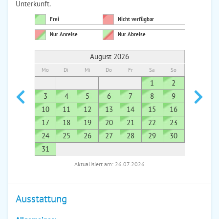
Unterkunft.
Frei
Nicht verfügbar
Nur Anreise
Nur Abreise
August 2026
Mo
Di
Mi
Do
Fr
Sa
So
Mo
Di
1
2
1
3
4
5
6
7
8
9
7
8
10
11
12
13
14
15
16
14
1
17
18
19
20
21
22
23
21
2
24
25
26
27
28
29
30
28
2
31
Aktualisiert am: 26.07.2026
Ausstattung