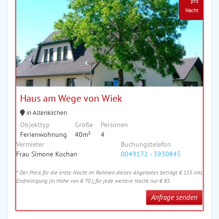
pro
Nacht
Haus am Wege von Wiek
in Altenkirchen
Objekttyp
Größe
Personen
Ferienwohnung
40m²
4
Vermieter
Buchungstelefon
Frau Simone Kochan
0049172 - 3930845
* Der Preis für die erste Nacht im Rahmen dieses Angebotes beträgt € 155 inkl.
Endreinigung (in Höhe von € 70 ), für jede weitere Nacht nur € 85.
Anfrage senden