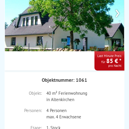
›
Last Minute Preis
85 € *
für
pro Nacht
Objektnummer: 1061
Objekt:
40 m² Ferienwohnung
in Altenkirchen
Personen:
4 Personen
max. 4 Erwachsene
Etage:
1. Stock