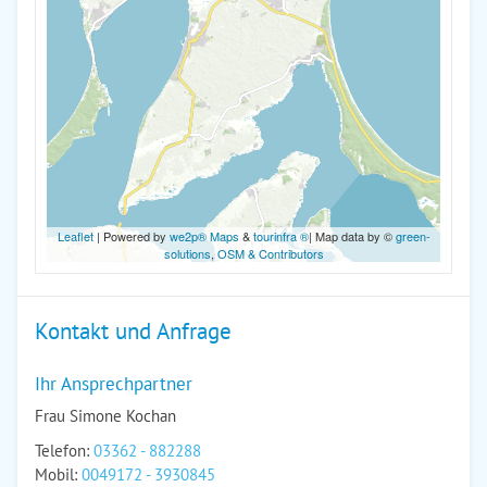
Leaflet
| Powered by
we2p® Maps
&
tourinfra ®
| Map data by ©
green-
solutions
,
OSM & Contributors
Kontakt und Anfrage
Ihr Ansprechpartner
Frau Simone Kochan
Telefon:
03362 - 882288
Mobil:
0049172 - 3930845