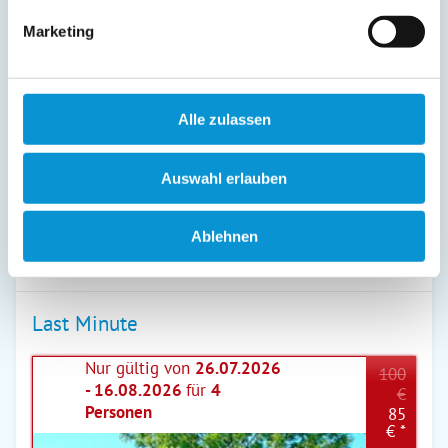
16. Sep
-
31. Okt
155 €
85 €
Marketing
01. Nov
-
24. Dez
145 €
75 €
25. Dez
-
31. Dez
155 €
85 €
Alle zulassen
Endreinigung:
70 € ist bereits im Reisepreis 1. Nacht
enthalten
(siehe oben)
Auswahl erlauben
Preiszusatz:
Ablehnen
Frühjahrs-, Herbst und Winterferien EUR 50,--, restliche Zeit EUR 45,--,
Zuschlag für Haustiere
Last Minute
Nur gültig von
26.07.2026
100
- 16.08.2026
für
4
€
Personen
85
€ *