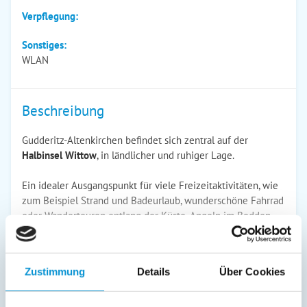
Verpflegung:
Sonstiges:
WLAN
Beschreibung
Gudderitz-Altenkirchen befindet sich zentral auf der
Halbinsel Wittow
, in ländlicher und ruhiger Lage.
Ein idealer Ausgangspunkt für viele Freizeitaktivitäten, wie
zum Beispiel Strand und Badeurlaub, wunderschöne Fahrrad
oder Wandertouren entlang der Küste, Angeln im Bodden
oder im Meer, Reiten, Segeln und Windsurfen, Rundflüge
über die Insel oder sich auch einfach nur erholen.
Zustimmung
Details
Über Cookies
weiterlesen