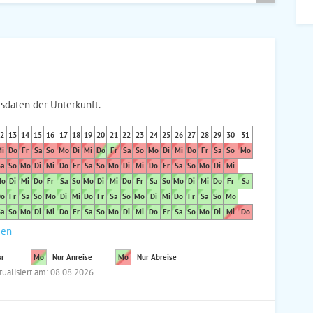
sdaten der Unterkunft.
2
13
14
15
16
17
18
19
20
21
22
23
24
25
26
27
28
29
30
31
i
Do
Fr
Sa
So
Mo
Di
Mi
Do
Fr
Sa
So
Mo
Di
Mi
Do
Fr
Sa
So
Mo
a
So
Mo
Di
Mi
Do
Fr
Sa
So
Mo
Di
Mi
Do
Fr
Sa
So
Mo
Di
Mi
o
Di
Mi
Do
Fr
Sa
So
Mo
Di
Mi
Do
Fr
Sa
So
Mo
Di
Mi
Do
Fr
Sa
o
Fr
Sa
So
Mo
Di
Mi
Do
Fr
Sa
So
Mo
Di
Mi
Do
Fr
Sa
So
Mo
a
So
Mo
Di
Mi
Do
Fr
Sa
So
Mo
Di
Mi
Do
Fr
Sa
So
Mo
Di
Mi
Do
den
ar
Mo
Nur Anreise
Mo
Nur Abreise
tualisiert am: 08.08.2026