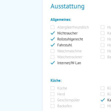
Ausstattung
Allgemeines:
Allergikerfreundlich
Hu
Nichtraucher
Ka
Rollstuhlgerecht
Ha
Fahrstuhl
Ha
Waschmaschine
Ha
Wäschetrockner
Ba
Internet/W-Lan
Küche:
Küche
Kü
Herd
Kü
Geschirrspüler
Ka
Backofen
Mi