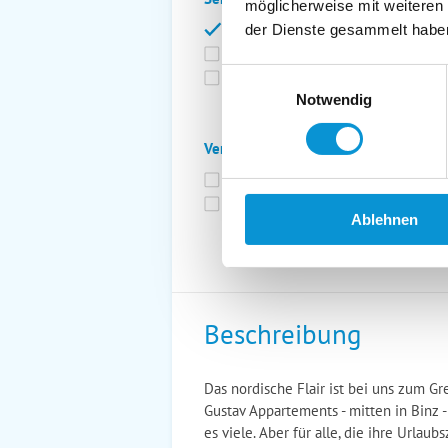
möglicherweise mit weiteren
Bettwäsche inkl.
Ge
der Dienste gesammelt habe
Fahrräder
St
Einwilligungsauswahl
Kurtaxfrei
Notwendig
Verpflegung:
Brötchenservice
Fr
Vollpension möglich
Ablehnen
Beschreibung
Das nordische Flair ist bei uns zum G
Gustav Appartements - mitten in Binz 
es viele. Aber für alle, die ihre Urla