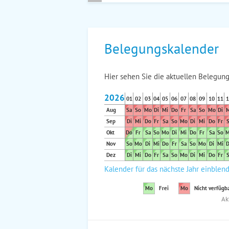
Belegungskalender
Hier sehen Sie die aktuellen Belegung
2026
01
02
03
04
05
06
07
08
09
10
11
1
Aug
Sa
So
Mo
Di
Mi
Do
Fr
Sa
So
Mo
Di
M
Sep
Di
Mi
Do
Fr
Sa
So
Mo
Di
Mi
Do
Fr
S
Okt
Do
Fr
Sa
So
Mo
Di
Mi
Do
Fr
Sa
So
M
Nov
So
Mo
Di
Mi
Do
Fr
Sa
So
Mo
Di
Mi
D
Dez
Di
Mi
Do
Fr
Sa
So
Mo
Di
Mi
Do
Fr
S
Kalender für das nächste Jahr einblen
Mo
Frei
Mo
Nicht verfügb
Ak