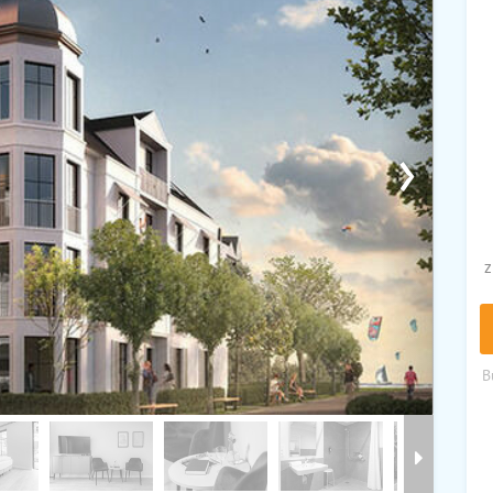
›
z
B