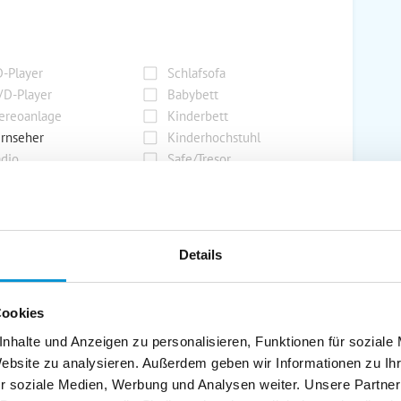
-Player
Schlafsofa
D-Player
Babybett
ereoanlage
Kinderbett
rnseher
Kinderhochstuhl
dio
Safe/Tresor
rport
Grill
Details
rkplatz
Grillplatz
rage
Wintergarten
Cookies
nderspielplatz
Swimmingpool
stellraum
nhalte und Anzeigen zu personalisieren, Funktionen für soziale
Website zu analysieren. Außerdem geben wir Informationen zu I
r soziale Medien, Werbung und Analysen weiter. Unsere Partner