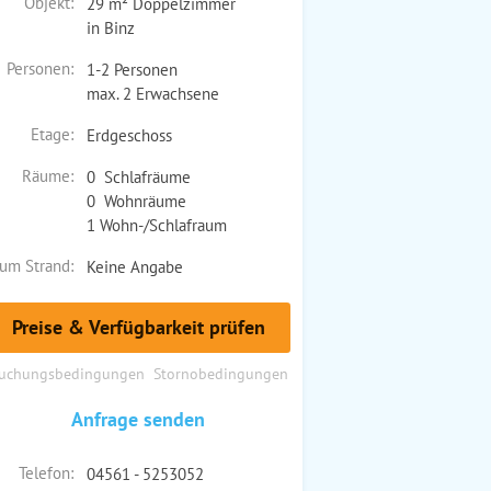
Objekt:
29 m² Doppelzimmer
in Binz
Personen:
1-2 Personen
max. 2 Erwachsene
Etage:
Erdgeschoss
Räume:
0 Schlafräume
0 Wohnräume
1 Wohn-/Schlafraum
um Strand:
Keine Angabe
Preise & Verfügbarkeit prüfen
uchungsbedingungen
Stornobedingungen
Anfrage senden
Telefon:
04561 - 5253052