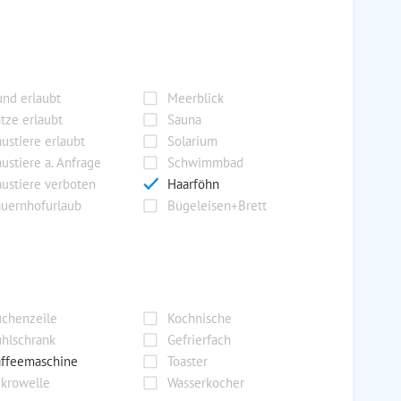
nd erlaubt
Meerblick
tze erlaubt
Sauna
ustiere erlaubt
Solarium
ustiere a. Anfrage
Schwimmbad
ustiere verboten
Haarföhn
uernhofurlaub
Bügeleisen+Brett
chenzeile
Kochnische
hlschrank
Gefrierfach
ffeemaschine
Toaster
krowelle
Wasserkocher