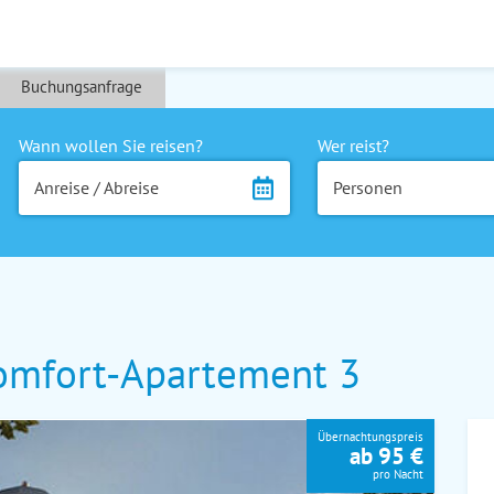
Buchungsanfrage
Wann wollen Sie reisen?
Wer reist?
Anreise / Abreise
Personen
mfort-Apartement 3
Übernachtungspreis
ab 95 €
pro Nacht