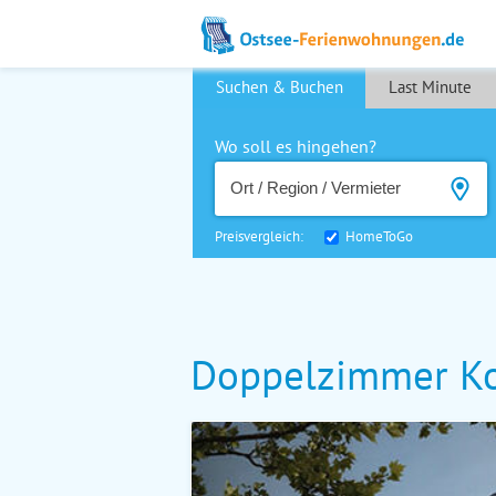
Suchen & Buchen
Last Minute
Wo soll es hingehen?
Preisvergleich:
HomeToGo
Doppelzimmer Ko