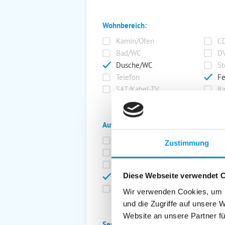
Wohnbereich:
Kamin/Ofen
CD
Bad/WC
DV
Dusche/WC
St
Telefon
Fe
SAT/Kabel-TV
Ra
Außenanlage:
Garten/Liegewiese
Ca
Zustimmung
Gartenstühle
Pa
Liegen
Ga
Diese Webseite verwendet 
Terrasse
Ki
Balkon
Ab
Wir verwenden Cookies, um I
und die Zugriffe auf unsere 
Website an unsere Partner fü
Service: