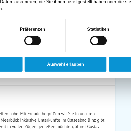
 Daten zusammen, die Sie ihnen bereitgestellt haben oder die s
schirrtücher inkl.
Handtücher inkl.
n.
randkorb am Strand
Bollerwagen
Präferenzen
Statistiken
ühstück möglich
Halbpension möglich
Auswahl erlauben
reifen nahe. Mit Freude begrüßen wir Sie in unseren
- Meerblick inklusive Unterkünfte im Ostseebad Binz gibt
ubszeit in vollen Zügen genießen möchten, öffnet Gustav