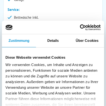
Service:
Bettwäsche inkl.
Geschirrtücher inkl.
Handtücher inkl.
Verpflegung:
Zustimmung
Details
Über Cookies
Diese Webseite verwendet Cookies
Beschreibung
Wir verwenden Cookies, um Inhalte und Anzeigen zu
Das nordische Flair ist bei uns zum Greifen nahe. Mit Freude
personalisieren, Funktionen für soziale Medien anbieten
begrüßen wir Sie in unseren Gustav Appartements mitten in
zu können und die Zugriffe auf unsere Website zu
Binz - Meerblick inklusive Unterkünfte im Ostseebad Binz
analysieren. Außerdem geben wir Informationen zu Ihrer
gibt es viele. Aber für alle, die ihre Urlaubszeit in vollen
Verwendung unserer Website an unsere Partner für
Zügen genießen möchten, öffnet Gustav Appartements in
soziale Medien, Werbung und Analysen weiter. Unsere
Binz auf Rügen seine Pforten. Viele Urlauber können sich
Partner führen diese Informationen möglicherweise mit
von den Bildern der Gustav Appartements in Binz auf Rügen
weiteren Daten zusammen, die Sie ihnen bereitgestellt
schon vorab inspirieren lassen. Die traumhafte Umgebung,