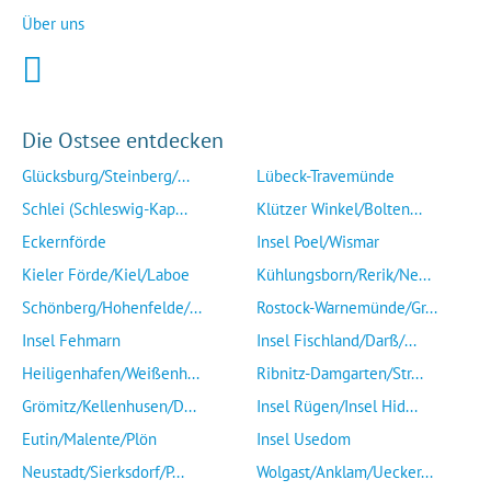
Über uns
Die Ostsee entdecken
Glücksburg/Steinberg/...
Lübeck-Travemünde
Schlei (Schleswig-Kap...
Klützer Winkel/Bolten...
Eckernförde
Insel Poel/Wismar
Kieler Förde/Kiel/Laboe
Kühlungsborn/Rerik/Ne...
Schönberg/Hohenfelde/...
Rostock-Warnemünde/Gr...
Insel Fehmarn
Insel Fischland/Darß/...
Heiligenhafen/Weißenh...
Ribnitz-Damgarten/Str...
Grömitz/Kellenhusen/D...
Insel Rügen/Insel Hid...
Eutin/Malente/Plön
Insel Usedom
Neustadt/Sierksdorf/P...
Wolgast/Anklam/Uecker...