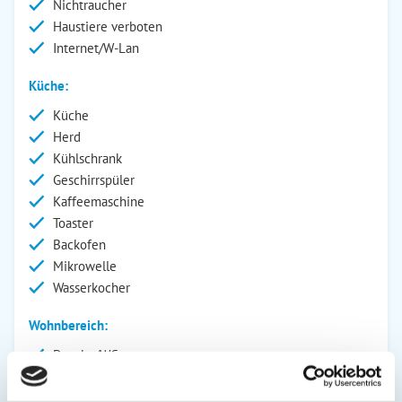
Nichtraucher
Haustiere verboten
Internet/W-Lan
Küche:
Küche
Herd
Kühlschrank
Geschirrspüler
Kaffeemaschine
Toaster
Backofen
Mikrowelle
Wasserkocher
Wohnbereich:
Dusche/WC
Fernseher
SAT/Kabel-TV