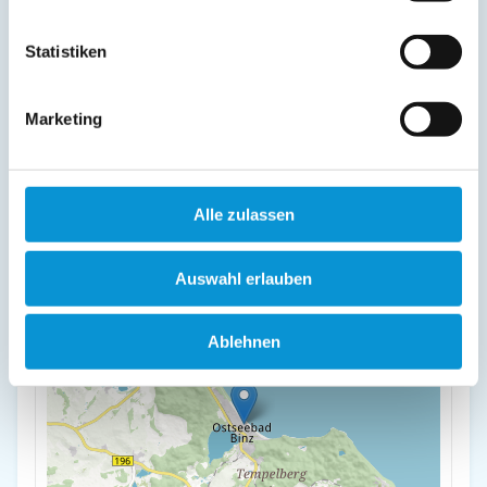
Lage & Adresse des Objektes
Statistiken
Villa Jugendglück - 90456
Lottumstr. 5
18609 Binz
Marketing
+
-
Alle zulassen
Auswahl erlauben
Ablehnen