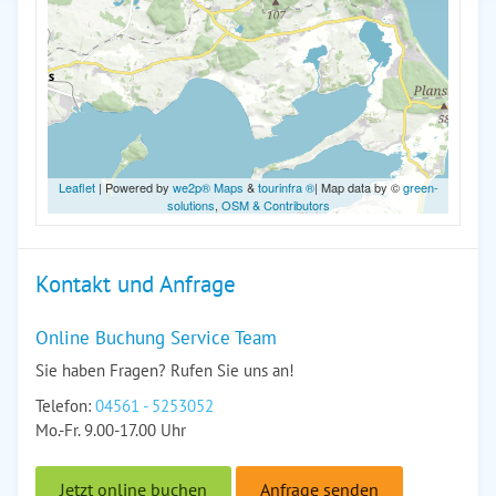
Leaflet
| Powered by
we2p® Maps
&
tourinfra ®
| Map data by ©
green-
solutions
,
OSM & Contributors
Kontakt und Anfrage
Online Buchung Service Team
Sie haben Fragen? Rufen Sie uns an!
Telefon:
04561 - 5253052
Mo.-Fr. 9.00-17.00 Uhr
Jetzt online buchen
Anfrage senden