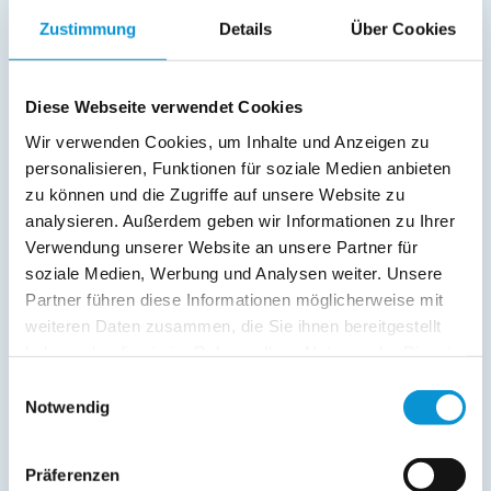
Radio
Zustimmung
Details
Über Cookies
Außenanlage:
Parkplatz
Diese Webseite verwendet Cookies
Wintergarten
Wir verwenden Cookies, um Inhalte und Anzeigen zu
Balkon
personalisieren, Funktionen für soziale Medien anbieten
zu können und die Zugriffe auf unsere Website zu
Service:
analysieren. Außerdem geben wir Informationen zu Ihrer
Verwendung unserer Website an unsere Partner für
Verpflegung:
soziale Medien, Werbung und Analysen weiter. Unsere
Partner führen diese Informationen möglicherweise mit
weiteren Daten zusammen, die Sie ihnen bereitgestellt
Beschreibung
haben oder die sie im Rahmen Ihrer Nutzung der Dienste
gesammelt haben.
Einwilligungsauswahl
Notwendig
weiterlesen
Präferenzen