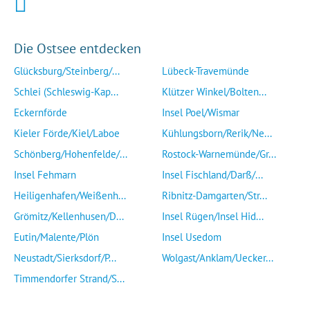
Die Ostsee entdecken
Glücksburg/Steinberg/...
Lübeck-Travemünde
Schlei (Schleswig-Kap...
Klützer Winkel/Bolten...
Eckernförde
Insel Poel/Wismar
Kieler Förde/Kiel/Laboe
Kühlungsborn/Rerik/Ne...
Schönberg/Hohenfelde/...
Rostock-Warnemünde/Gr...
Insel Fehmarn
Insel Fischland/Darß/...
Heiligenhafen/Weißenh...
Ribnitz-Damgarten/Str...
Grömitz/Kellenhusen/D...
Insel Rügen/Insel Hid...
Eutin/Malente/Plön
Insel Usedom
Neustadt/Sierksdorf/P...
Wolgast/Anklam/Uecker...
Timmendorfer Strand/S...