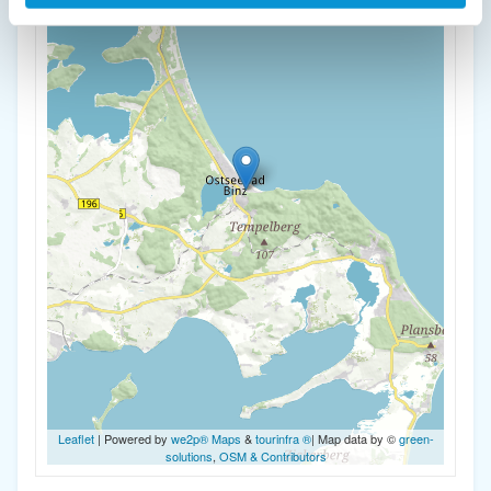
Leaflet
| Powered by
we2p® Maps
&
tourinfra ®
| Map data by ©
green-
solutions
,
OSM & Contributors