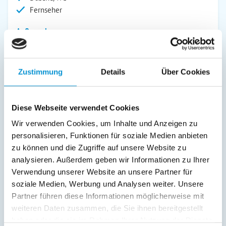
Fernseher
Außenanlage:
Parkplatz
Service:
Zustimmung
Details
Über Cookies
Bettwäsche inkl.
Geschirrtücher inkl.
Diese Webseite verwendet Cookies
Handtücher inkl.
Wir verwenden Cookies, um Inhalte und Anzeigen zu
Verpflegung:
personalisieren, Funktionen für soziale Medien anbieten
zu können und die Zugriffe auf unsere Website zu
analysieren. Außerdem geben wir Informationen zu Ihrer
Beschreibung
Verwendung unserer Website an unsere Partner für
soziale Medien, Werbung und Analysen weiter. Unsere
Unsere Villa Oestereich liegt zentral im historischen Teil
Partner führen diese Informationen möglicherweise mit
von Binz und verfügt über in 2019 komplett neu gestaltete
weiteren Daten zusammen, die Sie ihnen bereitgestellt
Apartments. Die geräumigen und hellen Wohnungen bieten
haben oder die sie im Rahmen Ihrer Nutzung der Dienste