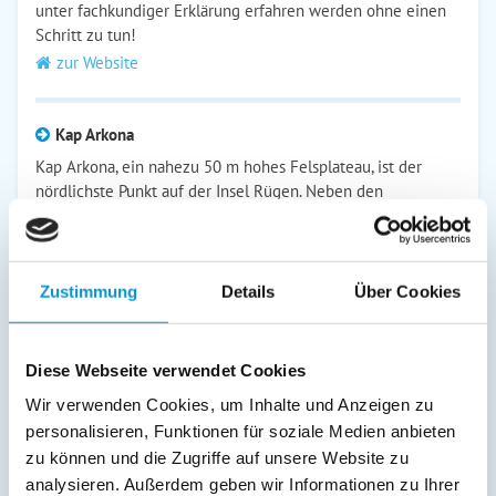
unter fachkundiger Erklärung erfahren werden ohne einen
Schritt zu tun!
zur Website
Kap Arkona
Kap Arkona, ein nahezu 50 m hohes Felsplateau, ist der
nördlichste Punkt auf der Insel Rügen. Neben den
berühmten Kreidefelsen auf der nahen Halbinsel Jasmund
bildet die Steilküste rund um Kap Arkona eine der
interessantesten Küstenabschnitte an der Ostsee.
zur Website
Zustimmung
Details
Über Cookies
Arkonabahn
Diese Webseite verwendet Cookies
Die Arkonabahnen sind das Herzstück der
Wir verwenden Cookies, um Inhalte und Anzeigen zu
Verkehrsreduzierung am Kap Arkona. Sie sind die größten
personalisieren, Funktionen für soziale Medien anbieten
und durch Gasantrieb die umweltfreundlichsten
zu können und die Zugriffe auf unsere Website zu
Wegebahnen. Das ganze Jahr pendeln die Arkonabahnen
analysieren. Außerdem geben wir Informationen zu Ihrer
zwischen den Parkplätzen vor Putgarten, abwechselnd nach