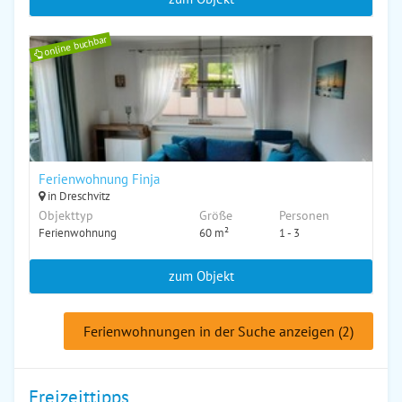
online buchbar
Ferienwohnung Finja
in Dreschvitz
Objekttyp
Größe
Personen
Ferienwohnung
60 m²
1 - 3
zum Objekt
Ferienwohnungen in der Suche anzeigen (2)
Freizeittipps