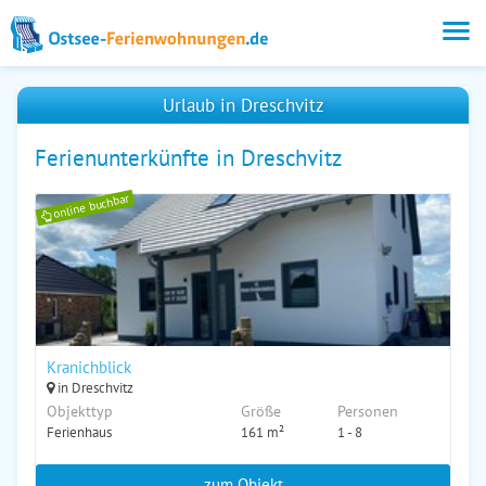
Urlaub in Dreschvitz
Ferienunterkünfte in Dreschvitz
online buchbar
Kranichblick
in Dreschvitz
Objekttyp
Größe
Personen
Ferienhaus
161 m²
1 - 8
zum Objekt