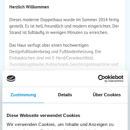
Herzlich Willkommen
Dieses moderne Doppelhaus wurde im Sommer 2014 fertig
gestellt. Es ist hell, freundlich und modern eingerichtet. Der
Strand ist fußläufig in wenigen Minuten zu erreichen.
Das Haus verfügt über einen hochwertigen
Designfußbodenbelag und Fußbodenheizung. Die
Einbauküchen sind mit E-Herd/Cerankochfeld,
Dunstabzugshaube, Kühlschrank, Geschirrspülmaschine und
Mikrowelle ausgestattet.
weiterlesen
Zustimmung
Details
Über Cookies
Preise (pro Nacht in Euro)
Diese Webseite verwendet Cookies
1. Nacht
jede Folge­
inkl. End­
Wir verwenden Cookies, um Inhalte und Anzeigen zu
Zeitraum
nacht
reinigung