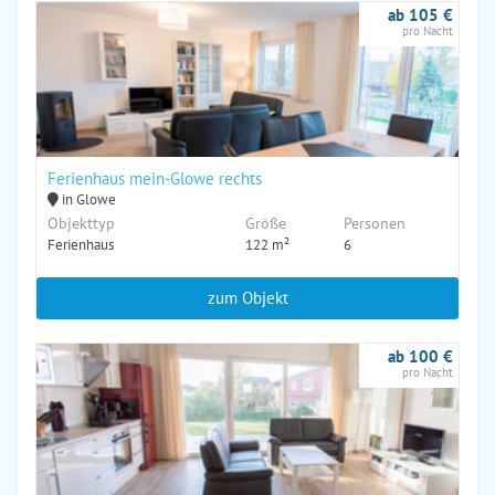
ab 105 €
pro Nacht
Ferienhaus mein-Glowe rechts
in Glowe
Objekttyp
Größe
Personen
Ferienhaus
122 m²
6
zum Objekt
ab 100 €
pro Nacht