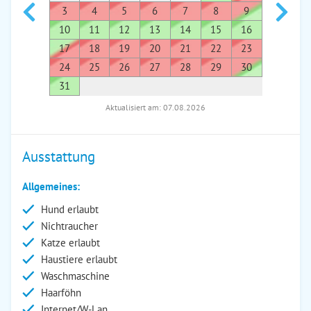
3
4
5
6
7
8
9
7
8
10
11
12
13
14
15
16
14
1
17
18
19
20
21
22
23
21
2
24
25
26
27
28
29
30
28
2
31
Aktualisiert am: 07.08.2026
Ausstattung
Allgemeines:
Hund erlaubt
Nichtraucher
Katze erlaubt
Haustiere erlaubt
Waschmaschine
Haarföhn
Internet/W-Lan