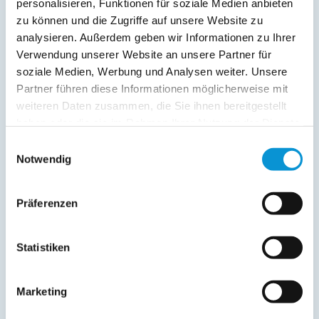
personalisieren, Funktionen für soziale Medien anbieten
zu können und die Zugriffe auf unsere Website zu
01. Jan
-
05. Jan
385 €
225 €
analysieren. Außerdem geben wir Informationen zu Ihrer
06. Jan
-
24. Mär
265 €
105 €
Verwendung unserer Website an unsere Partner für
soziale Medien, Werbung und Analysen weiter. Unsere
25. Mär
-
07. Apr
310 €
150 €
Partner führen diese Informationen möglicherweise mit
08. Apr
-
14. Jun
285 €
125 €
weiteren Daten zusammen, die Sie ihnen bereitgestellt
haben oder die sie im Rahmen Ihrer Nutzung der Dienste
15. Jun
-
19. Jul
335 €
175 €
gesammelt haben.
Einwilligungsauswahl
Notwendig
20. Jul
-
18. Aug
375 €
215 €
19. Aug
-
08. Sep
335 €
175 €
Präferenzen
09. Sep
-
03. Nov
285 €
125 €
04. Nov
-
20. Dez
265 €
105 €
Statistiken
21. Dez
-
31. Dez
385 €
225 €
Marketing
Endreinigung:
160 € ist bereits im Reisepreis 1. Nacht
enthalten
(siehe oben)