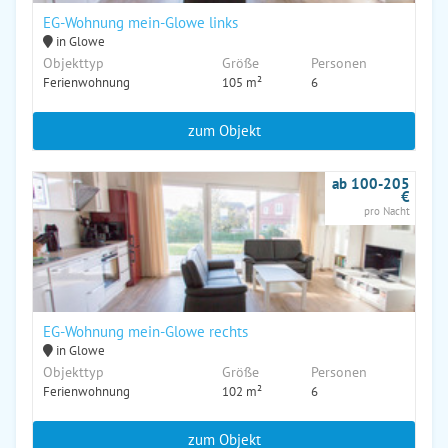
EG-Wohnung mein-Glowe links
in Glowe
Objekttyp
Größe
Personen
Ferienwohnung
105 m²
6
zum Objekt
ab 100-205
€
pro Nacht
EG-Wohnung mein-Glowe rechts
in Glowe
Objekttyp
Größe
Personen
Ferienwohnung
102 m²
6
zum Objekt