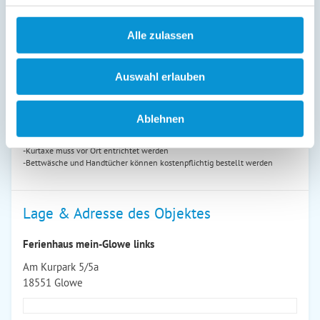
Preiszusatz:
Alle zulassen
Sie möchten länger als eine Woche mieten? Senden Sie uns eine Anfrage.
Gern erstellen wir Ihnen ein Angebot!
Auswahl erlauben
-Anzahlung: 20% des Mietpreises bei Buchung
-Restzahlung: 2 Wochen vor Anreise
-Kaution: 250,- €
Ablehnen
-in der Haupt-und Mittelsaison erfolgt die Vermietung nur wochenweise
(Ausnahme zwischen zwei Vermietungen ist ein kürzerer Zeitraum frei)
-Kurtaxe muss vor Ort entrichtet werden
-Bettwäsche und Handtücher können kostenpflichtig bestellt werden
Lage & Adresse des Objektes
Ferienhaus mein-Glowe links
Am Kurpark 5/5a
18551 Glowe