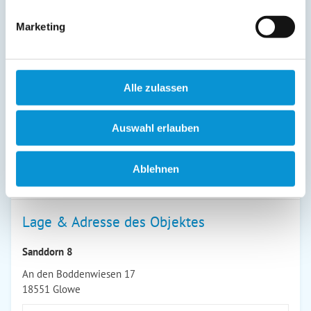
23. Dez
-
31. Dez
194 €
99 €
ab
ab
Marketing
Endreinigung:
95 € ist bereits im Reisepreis 1. Nacht
enthalten
(siehe oben)
Alle zulassen
Preiszusatz:
bei Belegung mit mehr als 2 Personen: je weitere Person +5,-€ / Ü
Auswahl erlauben
Mietpreis für den Hund: 10,00 EUR je Übernachtung
Endreinigung mit Hund: 125,00 EUR
Bettwäsche 14,00 EUR je Bett
Ablehnen
Handtücher 9,00 EUR je Bett
Lage & Adresse des Objektes
Sanddorn 8
An den Boddenwiesen 17
18551 Glowe