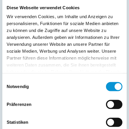
Diese Webseite verwendet Cookies
23. Dez
-
31. Dez
162 €
67 €
Wir verwenden Cookies, um Inhalte und Anzeigen zu
Endreinigung:
95 € ist bereits im Reisepreis 1. Nacht
personalisieren, Funktionen für soziale Medien anbieten
enthalten
(siehe oben)
zu können und die Zugriffe auf unsere Website zu
analysieren. Außerdem geben wir Informationen zu Ihrer
2027
Verwendung unserer Website an unsere Partner für
soziale Medien, Werbung und Analysen weiter. Unsere
1. Nacht
jede Folge­
inkl. End­
Partner führen diese Informationen möglicherweise mit
Zeitraum
nacht
reinigung
weiteren Daten zusammen, die Sie ihnen bereitgestellt
01. Jan
-
03. Jan
194 €
99 €
haben oder die sie im Rahmen Ihrer Nutzung der Dienste
ab
ab
gesammelt haben.
Einwilligungsauswahl
04. Jan
-
31. Mai
154 €
59 €
ab
ab
Notwendig
01. Jun
-
30. Jun
164 €
69 €
ab
ab
Präferenzen
01. Jul
-
31. Aug
194 €
99 €
ab
ab
01. Sep
-
31. Okt
164 €
69 €
ab
ab
Statistiken
01. Nov
-
22. Dez
154 €
59 €
ab
ab