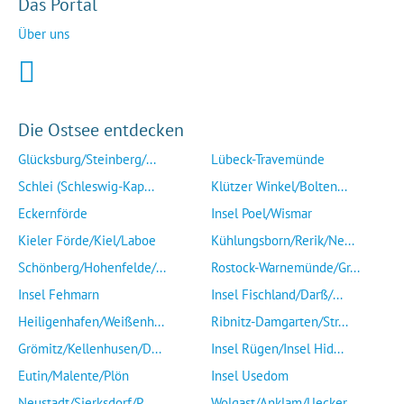
Das Portal
Über uns
Die Ostsee entdecken
Glücksburg/Steinberg/...
Lübeck-Travemünde
Schlei (Schleswig-Kap...
Klützer Winkel/Bolten...
Eckernförde
Insel Poel/Wismar
Kieler Förde/Kiel/Laboe
Kühlungsborn/Rerik/Ne...
Schönberg/Hohenfelde/...
Rostock-Warnemünde/Gr...
Insel Fehmarn
Insel Fischland/Darß/...
Heiligenhafen/Weißenh...
Ribnitz-Damgarten/Str...
Grömitz/Kellenhusen/D...
Insel Rügen/Insel Hid...
Eutin/Malente/Plön
Insel Usedom
Neustadt/Sierksdorf/P...
Wolgast/Anklam/Uecker...