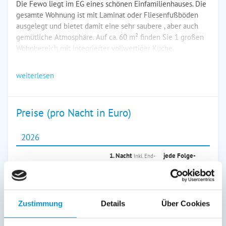
Die Fewo liegt im EG eines schönen Einfamilienhauses. Die
gesamte Wohnung ist mit Laminat oder Fliesenfußböden
ausgelegt und bietet damit eine sehr saubere , aber auch
gemütliche Atmosphäre. Auf ca. 60 m² finden Sie 1 großen
Wohnbereich mit integrierter vollwertiger Küche.
weiterlesen
Preise (pro Nacht in Euro)
2026
1. Nacht
jede Folge­
inkl. End­
Zeitraum
nacht
reinigung
01. Jul
-
31. Aug
194 €
99 €
Zustimmung
Details
Über Cookies
01. Sep
-
30. Sep
162 €
67 €
01. Okt
-
22. Dez
154 €
59 €