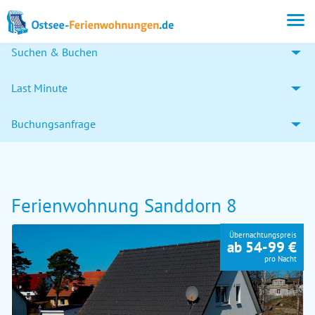
Suchen & Buchen
Last Minute
Buchungsanfrage
Ferienwohnung Sanddorn 8
Übernachtungspreis
ab 54-99 €
pro Nacht