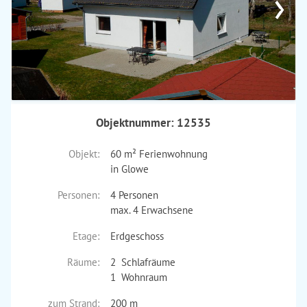
›
Objektnummer: 12535
Objekt:
60 m² Ferienwohnung
in Glowe
Personen:
4 Personen
max. 4 Erwachsene
Etage:
Erdgeschoss
Räume:
2 Schlafräume
1 Wohnraum
zum Strand:
200 m