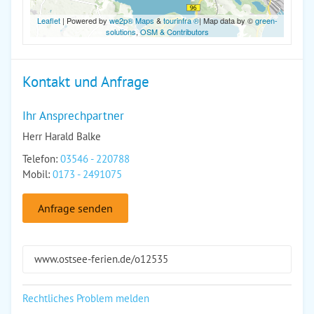
Leaflet
| Powered by
we2p® Maps
&
tourinfra ®
| Map data by ©
green-
solutions
,
OSM & Contributors
Kontakt und Anfrage
Ihr Ansprechpartner
Herr Harald Balke
Telefon:
03546 - 220788
Mobil:
0173 - 2491075
Anfrage senden
www.ostsee-ferien.de/o12535
Rechtliches Problem melden