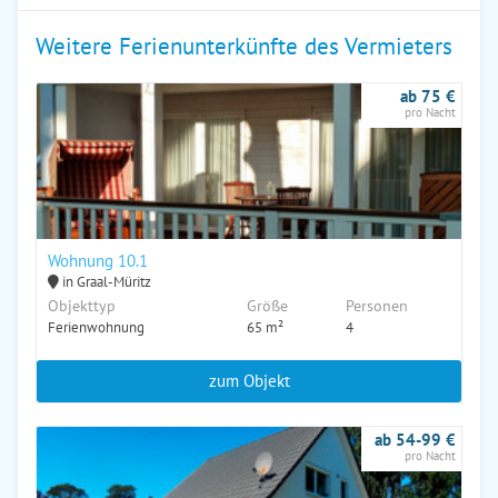
Weitere Ferienunterkünfte des Vermieters
ab 75 €
pro Nacht
Wohnung 10.1
in Graal-Müritz
Objekttyp
Größe
Personen
Ferienwohnung
65 m²
4
zum Objekt
ab 54-99 €
pro Nacht