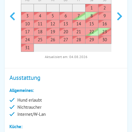
Mo
Di
Mi
Do
Fr
Sa
So
Mo
Di
1
2
1
3
4
5
6
7
8
9
7
8
10
11
12
13
14
15
16
14
1
17
18
19
20
21
22
23
21
2
24
25
26
27
28
29
30
28
2
31
Aktualisiert am: 04.08.2026
Ausstattung
Allgemeines:
Hund erlaubt
Nichtraucher
Internet/W-Lan
Küche: