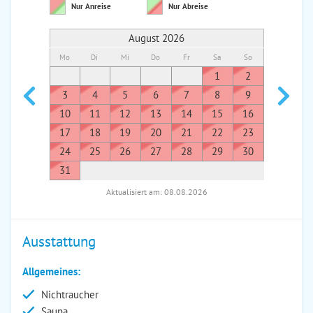
Nur Anreise
Nur Abreise
August 2026
Mo
Di
Mi
Do
Fr
Sa
So
Mo
Di
1
2
1
3
4
5
6
7
8
9
7
8
10
11
12
13
14
15
16
14
1
17
18
19
20
21
22
23
21
2
24
25
26
27
28
29
30
28
2
31
Aktualisiert am: 08.08.2026
Ausstattung
Allgemeines:
Nichtraucher
Sauna