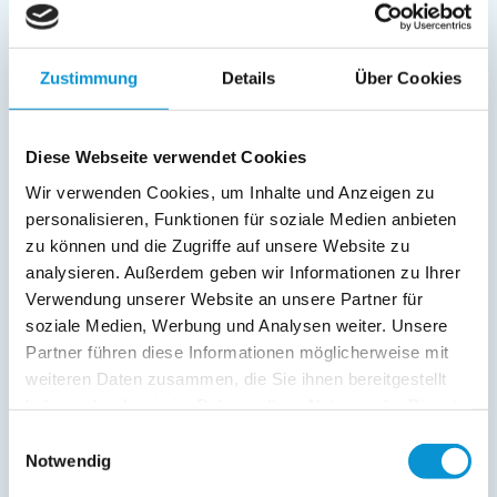
Wohnbereich:
Schlafsofa
Dusche/WC
Zustimmung
Details
Über Cookies
Fernseher
SAT/Kabel-TV
Diese Webseite verwendet Cookies
Außenanlage:
Wir verwenden Cookies, um Inhalte und Anzeigen zu
Parkplatz
personalisieren, Funktionen für soziale Medien anbieten
Balkon
zu können und die Zugriffe auf unsere Website zu
Abstellraum
analysieren. Außerdem geben wir Informationen zu Ihrer
Verwendung unserer Website an unsere Partner für
Service:
soziale Medien, Werbung und Analysen weiter. Unsere
Verpflegung:
Partner führen diese Informationen möglicherweise mit
weiteren Daten zusammen, die Sie ihnen bereitgestellt
haben oder die sie im Rahmen Ihrer Nutzung der Dienste
gesammelt haben.
Beschreibung
Einwilligungsauswahl
Notwendig