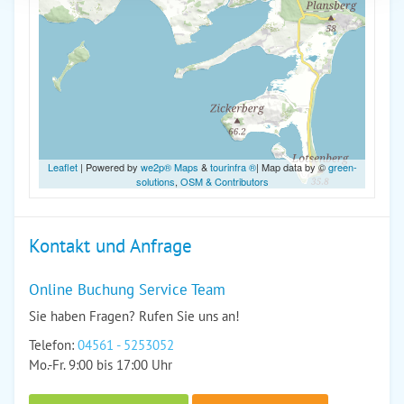
Leaflet
| Powered by
we2p® Maps
&
tourinfra ®
| Map data by ©
green-
solutions
,
OSM & Contributors
Kontakt und Anfrage
Online Buchung Service Team
Sie haben Fragen? Rufen Sie uns an!
Telefon:
04561 - 5253052
Mo.-Fr. 9:00 bis 17:00 Uhr