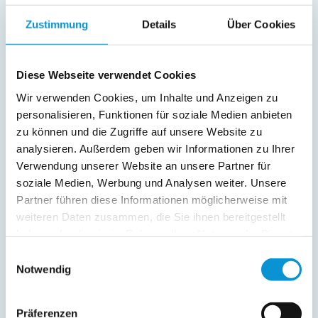
Dusche/WC
Zustimmung
Details
Über Cookies
Fernseher
Außenanlage:
Diese Webseite verwendet Cookies
Grill
Parkplatz
Wir verwenden Cookies, um Inhalte und Anzeigen zu
Terrasse
personalisieren, Funktionen für soziale Medien anbieten
zu können und die Zugriffe auf unsere Website zu
Service:
analysieren. Außerdem geben wir Informationen zu Ihrer
Verwendung unserer Website an unsere Partner für
Verpflegung:
soziale Medien, Werbung und Analysen weiter. Unsere
Partner führen diese Informationen möglicherweise mit
weiteren Daten zusammen, die Sie ihnen bereitgestellt
Beschreibung
haben oder die sie im Rahmen Ihrer Nutzung der Dienste
gesammelt haben.
Einwilligungsauswahl
Notwendig
weiterlesen
Präferenzen