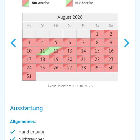
Nur Anreise
Nur Abreise
August 2026
Mo
Di
Mi
Do
Fr
Sa
So
Mo
Di
1
2
1
3
4
5
6
7
8
9
7
8
10
11
12
13
14
15
16
14
1
17
18
19
20
21
22
23
21
2
24
25
26
27
28
29
30
28
2
31
Aktualisiert am: 09.08.2026
Ausstattung
Allgemeines:
Hund erlaubt
Nichtraucher