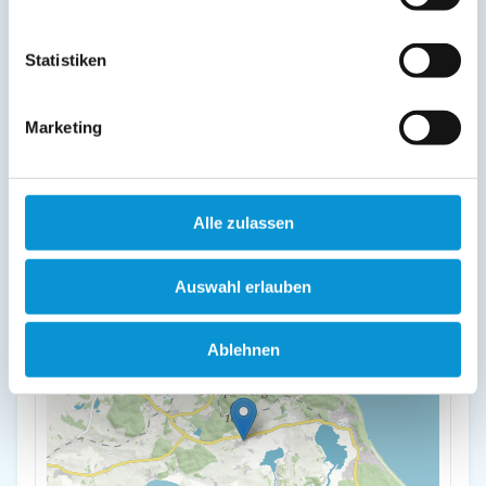
Lage & Adresse des Objektes
Statistiken
Ferienhaus Buttje
Dorfstraße 20b, Lancken-Gr
Marketing
18586 Lancken-Granitz
+
Alle zulassen
-
Auswahl erlauben
Ablehnen