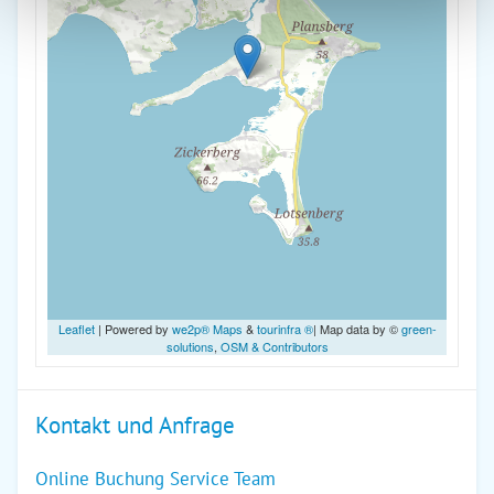
Leaflet
| Powered by
we2p® Maps
&
tourinfra ®
| Map data by ©
green-
solutions
,
OSM & Contributors
Kontakt und Anfrage
Online Buchung Service Team