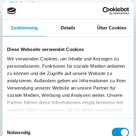
Wohnbereich:
Kamin/Ofen
Dusche/WC
Fernseher
Zustimmung
Details
Über Cookies
Außenanlage:
Diese Webseite verwendet Cookies
Parkplatz
Grillplatz
Wir verwenden Cookies, um Inhalte und Anzeigen zu
Balkon
personalisieren, Funktionen für soziale Medien anbieten
zu können und die Zugriffe auf unsere Website zu
Service:
analysieren. Außerdem geben wir Informationen zu Ihrer
Bettwäsche inkl.
Verwendung unserer Website an unsere Partner für
Handtücher inkl.
soziale Medien, Werbung und Analysen weiter. Unsere
Partner führen diese Informationen möglicherweise mit
Verpflegung:
weiteren Daten zusammen, die Sie ihnen bereitgestellt
haben oder die sie im Rahmen Ihrer Nutzung der Dienste
gesammelt haben.
Einwilligungsauswahl
Beschreibung
Notwendig