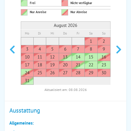
Frei
Nicht verfügbar
Nur Anreise
Nur Abreise
August 2026
Mo
Di
Mi
Do
Fr
Sa
So
Mo
Di
1
2
1
3
4
5
6
7
8
9
7
8
10
11
12
13
14
15
16
14
1
17
18
19
20
21
22
23
21
2
24
25
26
27
28
29
30
28
2
31
Aktualisiert am: 08.08.2026
Ausstattung
Allgemeines: