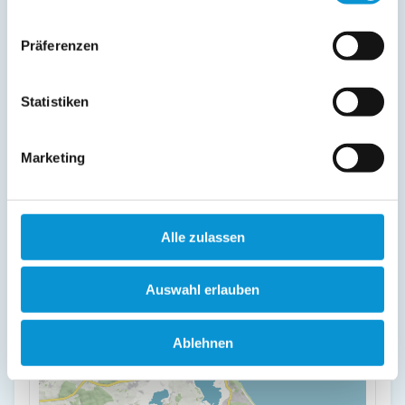
Präferenzen
weiterlesen
Statistiken
Lage & Adresse des Objektes
Marketing
Naturidyll Mariendorf - Ferienwohnung Hagensche Wiek
Mariendorf 6
18586 Mariendorf
Alle zulassen
+
Auswahl erlauben
-
Ablehnen