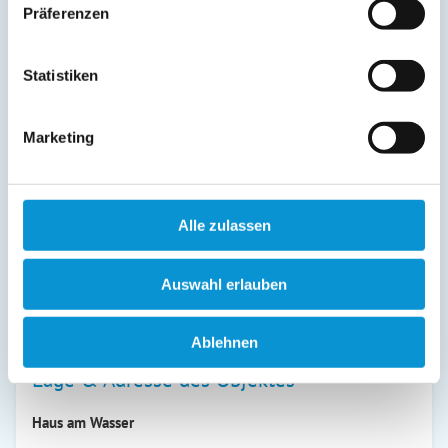
Präferenzen
01. Jul
-
31. Aug
89 €
ab
01. Sep
-
30. Sep
70 €
ab
Statistiken
01. Okt
-
22. Dez
65 €
ab
23. Dez
-
31. Dez
70 €
Marketing
ab
Preiszusatz:
Alle Preise inklusive Endreinigung, Erstausstattung Bettwäsche und
Alle zulassen
Handtücher!
Die Preise gelten bei einer Belegung von 4 Personen pro Tag. Bei einer
Auswahl erlauben
Belegung von mehr als 4 Personen bitte Preis erfragen. EUR 7,--/Tag/Pers.
Aufbettungszuschlag!
Ablehnen
Lage & Adresse des Objektes
Haus am Wasser