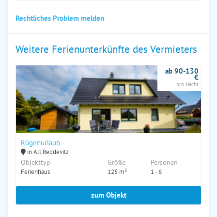
Rechtliches Problem melden
Weitere Ferienunterkünfte des Vermieters
ab 90-130
€
pro Nacht
Rügenurlaub
in Alt Reddevitz
Objekttyp
Größe
Personen
Ferienhaus
125 m²
1 - 6
zum Objekt