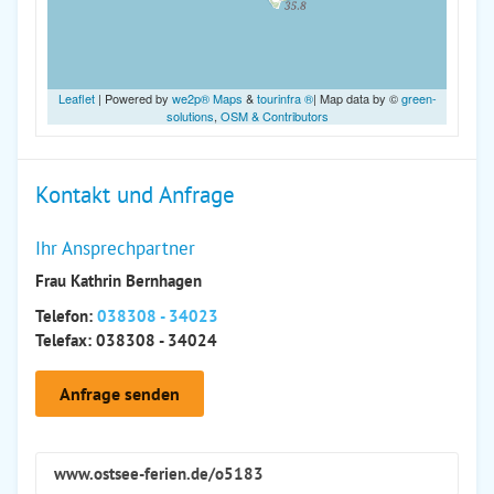
Leaflet
| Powered by
we2p® Maps
&
tourinfra ®
| Map data by ©
green-
solutions
,
OSM & Contributors
Kontakt und Anfrage
Ihr Ansprechpartner
Frau Kathrin Bernhagen
Telefon:
038308 - 34023
Telefax: 038308 - 34024
Anfrage senden
www.ostsee-ferien.de/o5183