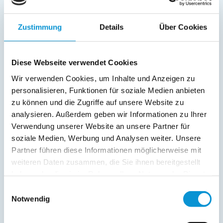
Das Haus ist durch die Lage direkt am Bodden von
Kleinhagen/Middelhagen unverwechselbar.
Zustimmung
Details
Über Cookies
Die Lage- im Südosten der Insel Rügen- "der schönste Teil" -
der Halbinsel Mönchgut-ist für jeden Gast Erholsam.
Diese Webseite verwendet Cookies
weiterlesen
Wir verwenden Cookies, um Inhalte und Anzeigen zu
personalisieren, Funktionen für soziale Medien anbieten
zu können und die Zugriffe auf unsere Website zu
Preise (pro Nacht in Euro)
analysieren. Außerdem geben wir Informationen zu Ihrer
Verwendung unserer Website an unsere Partner für
Zeitraum
Preis
soziale Medien, Werbung und Analysen weiter. Unsere
Partner führen diese Informationen möglicherweise mit
01. Jan
-
02. Jan
70 €
ab
weiteren Daten zusammen, die Sie ihnen bereitgestellt
haben oder die sie im Rahmen Ihrer Nutzung der Dienste
03. Jan
-
31. Mär
60 €
ab
gesammelt haben.
Einwilligungsauswahl
01. Apr
-
31. Mai
65 €
ab
Notwendig
01. Jun
-
30. Jun
70 €
ab