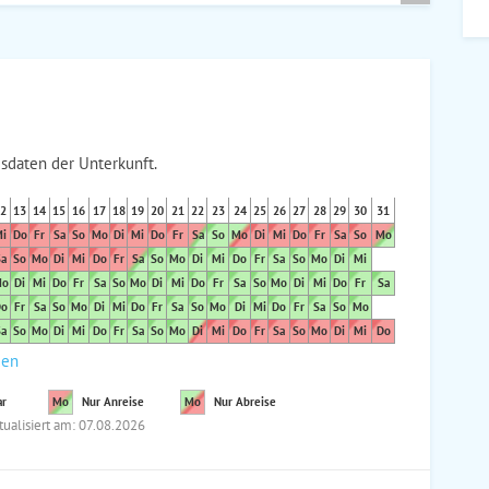
sdaten der Unterkunft.
2
13
14
15
16
17
18
19
20
21
22
23
24
25
26
27
28
29
30
31
i
Do
Fr
Sa
So
Mo
Di
Mi
Do
Fr
Sa
So
Mo
Di
Mi
Do
Fr
Sa
So
Mo
a
So
Mo
Di
Mi
Do
Fr
Sa
So
Mo
Di
Mi
Do
Fr
Sa
So
Mo
Di
Mi
o
Di
Mi
Do
Fr
Sa
So
Mo
Di
Mi
Do
Fr
Sa
So
Mo
Di
Mi
Do
Fr
Sa
o
Fr
Sa
So
Mo
Di
Mi
Do
Fr
Sa
So
Mo
Di
Mi
Do
Fr
Sa
So
Mo
a
So
Mo
Di
Mi
Do
Fr
Sa
So
Mo
Di
Mi
Do
Fr
Sa
So
Mo
Di
Mi
Do
den
ar
Mo
Nur Anreise
Mo
Nur Abreise
tualisiert am: 07.08.2026