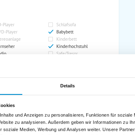
-Player
Schlafsofa
D-Player
Babybett
ereoanlage
Kinderbett
rnseher
Kinderhochstuhl
dio
Safe/Tresor
rport
Grill
Details
rkplatz
Grillplatz
rage
Wintergarten
Cookies
nderspielplatz
Swimmingpool
stellraum
nhalte und Anzeigen zu personalisieren, Funktionen für soziale
Website zu analysieren. Außerdem geben wir Informationen zu I
r soziale Medien, Werbung und Analysen weiter. Unsere Partner