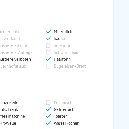
nd erlaubt
Meerblick
tze erlaubt
Sauna
ustiere erlaubt
Solarium
ustiere a. Anfrage
Schwimmbad
ustiere verboten
Haarföhn
uernhofurlaub
Bügeleisen+Brett
chenzeile
Kochnische
hlschrank
Gefrierfach
ffeemaschine
Toaster
krowelle
Wasserkocher