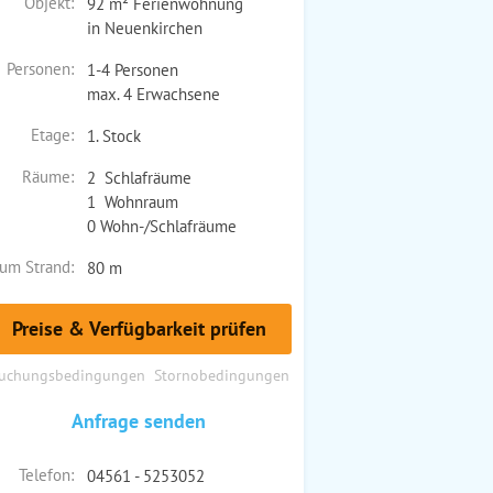
Objekt:
92 m² Ferienwohnung
in Neuenkirchen
Personen:
1-4 Personen
max. 4 Erwachsene
Etage:
1. Stock
Räume:
2 Schlafräume
1 Wohnraum
0 Wohn-/Schlafräume
um Strand:
80 m
Preise & Verfügbarkeit prüfen
uchungsbedingungen
Stornobedingungen
Anfrage senden
Telefon:
04561 - 5253052