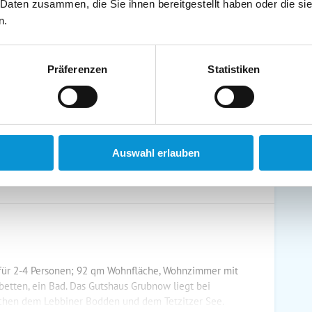
 Daten zusammen, die Sie ihnen bereitgestellt haben oder die s
schirrtücher inkl.
Handtücher inkl.
n.
randkorb am Strand
Bollerwagen
Präferenzen
Statistiken
ühstück möglich
Halbpension möglich
Auswahl erlauben
 für 2-4 Personen; 92 qm Wohnfläche, Wohnzimmer mit
etten, ein Bad. Das Gutshaus Grubnow liegt bei
chen dem Lebbiner Bodden und dem Tetzitzer See.