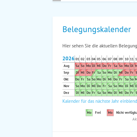
Belegungskalender
Hier sehen Sie die aktuellen Belegung
2026
01
02
03
04
05
06
07
08
09
10
11
1
Aug
Sa
So
Mo
Di
Mi
Do
Fr
Sa
So
Mo
Di
M
Sep
Di
Mi
Do
Fr
Sa
So
Mo
Di
Mi
Do
Fr
S
Okt
Do
Fr
Sa
So
Mo
Di
Mi
Do
Fr
Sa
So
M
Nov
So
Mo
Di
Mi
Do
Fr
Sa
So
Mo
Di
Mi
D
Dez
Di
Mi
Do
Fr
Sa
So
Mo
Di
Mi
Do
Fr
S
Kalender für das nächste Jahr einblen
Mo
Frei
Mo
Nicht verfügb
Ak