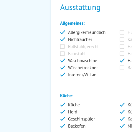
Ausstattung
Allgemeines:
Allergikerfreundlich
Hu
Nichtraucher
Ka
Rollstuhlgerecht
Ha
Fahrstuhl
Ha
Waschmaschine
Ha
Wäschetrockner
Ba
Internet/W-Lan
Küche:
Küche
Kü
Herd
Kü
Geschirrspüler
Ka
Backofen
Mi