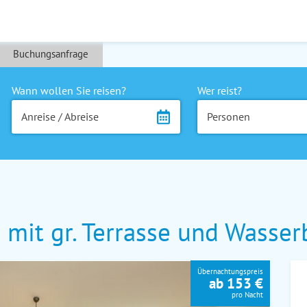
Buchungsanfrage
Wann wollen Sie reisen?
Wer reist?
Anreise / Abreise
Personen
mit gr. Terrasse und Wasser
Übernachtungspreis
ab 153 €
pro Nacht