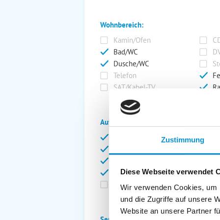
Wohnbereich:
Kamin/Ofen
CD
Bad/WC
DV
Dusche/WC
St
Telefon
Fe
SAT/Kabel-TV
Ra
Außenanlage:
Garten/Liegewiese
Ca
Zustimmung
Gartenstühle
Pa
Liegen
Ga
Diese Webseite verwendet 
Terrasse
Ki
Balkon
Ab
Wir verwenden Cookies, um I
und die Zugriffe auf unsere 
Website an unsere Partner fü
Service: