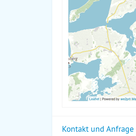
Leaflet
| Powered by
we2p® M
Kontakt und Anfrage