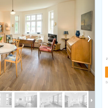
›
z
B