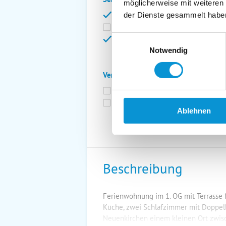
möglicherweise mit weiteren
Bettwäsche inkl.
Ge
der Dienste gesammelt habe
Fahrräder
St
Einwilligungsauswahl
Kurtaxfrei
Notwendig
Verpflegung:
Brötchenservice
Fr
Vollpension möglich
Ablehnen
Beschreibung
Ferienwohnung im 1. OG mit Terrasse
Küche, zwei Schlafzimmer mit Doppelb
Neuenkirchen einem kleinen Ort zwis