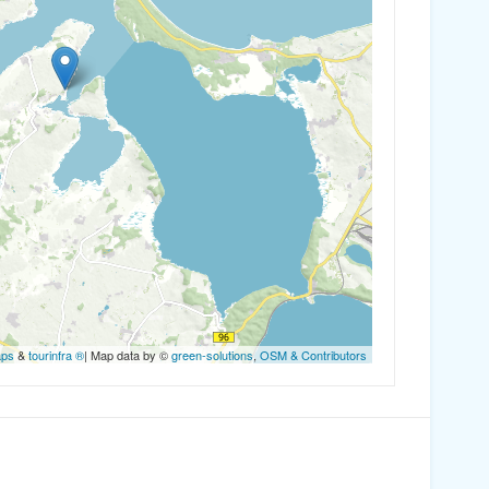
aps
&
tourinfra ®
| Map data by ©
green-solutions
,
OSM & Contributors