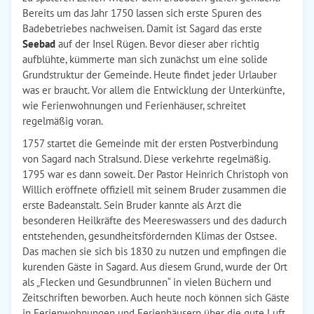
Bereits um das Jahr 1750 lassen sich erste Spuren des
Badebetriebes nachweisen. Damit ist Sagard das erste
Seebad
auf der Insel Rügen. Bevor dieser aber richtig
aufblühte, kümmerte man sich zunächst um eine solide
Grundstruktur der Gemeinde. Heute findet jeder Urlauber
was er braucht. Vor allem die Entwicklung der Unterkünfte,
wie Ferienwohnungen und Ferienhäuser, schreitet
regelmäßig voran.
1757 startet die Gemeinde mit der ersten Postverbindung
von Sagard nach Stralsund. Diese verkehrte regelmäßig.
1795 war es dann soweit. Der Pastor Heinrich Christoph von
Willich eröffnete offiziell mit seinem Bruder zusammen die
erste Badeanstalt. Sein Bruder kannte als Arzt die
besonderen Heilkräfte des Meereswassers und des dadurch
entstehenden, gesundheitsfördernden Klimas der Ostsee.
Das machen sie sich bis 1830 zu nutzen und empfingen die
kurenden Gäste in Sagard. Aus diesem Grund, wurde der Ort
als „Flecken und Gesundbrunnen“ in vielen Büchern und
Zeitschriften beworben. Auch heute noch können sich Gäste
in Ferienwohnungen und Ferienhäusern über die gute Luft