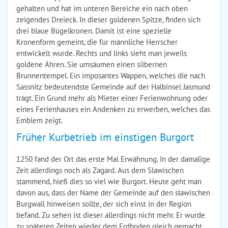
gehalten und hat im unteren Bereiche ein nach oben
zeigendes Dreieck. In dieser goldenen Spitze, finden sich
drei blaue Bügelkronen. Damit ist eine spezielle
Kronenform gemeint, die für männliche Herrscher
entwickelt wurde. Rechts und links sieht man jeweils
goldene Ähren. Sie umsäumen einen silbernen
Brunnentempel. Ein imposantes Wappen, welches die nach
Sassnitz bedeutendste Gemeinde auf der Halbinsel Jasmund
trägt. Ein Grund mehr als Mieter einer Ferienwohnung oder
eines Ferienhauses ein Andenken zu erwerben, welches das
Emblem zeigt.
Früher Kurbetrieb im einstigen Burgort
1250 fand der Ort das erste Mal Erwähnung. In der damalige
Zeit allerdings noch als Zagard. Aus dem Slawischen
stammend, hieß dies so viel wie Burgort. Heute geht man
davon aus, dass der Name der Gemeinde auf den slawischen
Burgwall hinweisen sollte, der sich einst in der Region
befand. Zu sehen ist dieser allerdings nicht mehr. Er wurde
zu späteren Zeiten wieder dem Erdboden gleich gemacht.