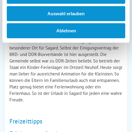
Boxsportmuseum
dar. Es existieren auf der gesamten Welt
nur 3 solcher Sehenswürdigkeiten. Das spezielle Museum ist
Auswahl erlauben
in Deutschland einmalig. 1972 begann der Gründer, Leo
Weichbrodt, mit dieser Leidenschaft. Er fing an, diverse
Exponate rund um den Boxsport zu sammeln. Heut umfasst
Ablehnen
seine privat geführte Ausstellung rund 19000 Stücke.
Bereits seit 1991 kann das Museum begangen werden. Ein
besonderer Ort für Sagard. Selbst der Einigungsvertrag der
BRD- und DDR-Boxverbände ist hier ausgestellt. Die
Gemeinde selbst war zu DDR-Zeiten beliebt. So betrieb der
Staat ein Kinder-Ferienlager im Ortsteil Neuhof. Heute sorgt
man lieber für ausreichend Animation für die Kleinsten. So
können die Eltern im Familienurlaub auch mal entspannen.
Platz genug bietet eine Ferienwohnung oder ein
Ferienhaus. So ist der Urlaub in Sagard für jeden eine wahre
Freude.
Freizeittipps