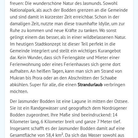
freuen: Die wunderschöne Natur des Jasmunds. Sowohl
Nationalpark, als auch der Bodden grenzen an die Gemeinde
und sind damit in kürzester Zeit erreichbar. Schon in der
damaligen Zeit, nutzte man diese traumhafte Idylle, um zur
Ruhe zu kommen und neue Kräfte zu tanken. Wo sonst
gelingt einem das besser, als in einer wildbelassenen Natur.
Im heutigen Stadtkonzept ist dieser Teil perfekt in die
Gemeinde integriert und stellt ein wichtiges Kurangebot
dar. Kein Wunder, dass sich Feriengäste und Mieter einer
Ferienwohnung oder eines Ferienhauses sich gerne dort
aufhalten. An heißen Tagen, kann man sich am Strand von
Mukran bis Prora oder an den Abschnitten der Schaabe
abkühlen. Super für alle, die einen
Strandurlaub
verbringen
möchten.
Der Jasmunder Bodden ist eine Lagune in mitten der Ostsee.
Sie ist ein Randgewässer und geografisch dem Nordrügener
Bodden zugeordnet. Ihre Maße sind beeindruckend: 14
Kilometer lang, 6 Kilometer breit und ganze 7 Meter tief.
Insgesamt schafft es der Jasmunder Bodden damit auf eine
Gesamtfläche von 58,4 km². Da sich das Wasser sowohl aus