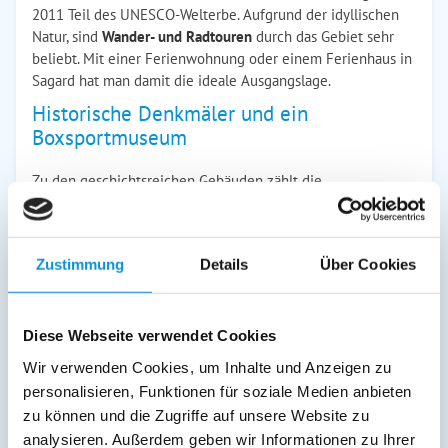
2011 Teil des UNESCO-Welterbe. Aufgrund der idyllischen
Natur, sind
Wander- und Radtouren
durch das Gebiet sehr
beliebt. Mit einer Ferienwohnung oder einem Ferienhaus in
Sagard hat man damit die ideale Ausgangslage.
Historische Denkmäler und ein
Boxsportmuseum
Zu den geschichtsreichen Gebäuden zählt die
Backsteinkirche St. Michael. Sie stammt nachweislich aus
dem 13. Jahrhundert. Offiziell wurde sie 1250 das erste Mal
in einer Urkunde erwähnt. Mit ihrer imposanten Länge von
Zustimmung
Details
Über Cookies
46,25 Metern zählt sie zu einer der längsten Kirchenbauten
der gesamten Insel. Geschichtsinteressierte sind weiterhin
die Hügel- und Großsteingräber zu empfehlen. Der
Dobberworth ist eines der größten
Hünengräber
auf Rügen.
Diese Webseite verwendet Cookies
Die Höhe beträgt in etwa 12 Meter. Vermutlich stammt es
Wir verwenden Cookies, um Inhalte und Anzeigen zu
aus der Bronzezeit, um 1700-1100 vor der unseren
personalisieren, Funktionen für soziale Medien anbieten
Zeitrechnung. Es liegt direkt an der B96 und ist damit
zu können und die Zugriffe auf unsere Website zu
zentral erreichbar. Eine solch historische Tour kann man
analysieren. Außerdem geben wir Informationen zu Ihrer
problemlos in der Ferienwohnung oder dem Ferienhaus