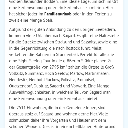
Großen Jasmunder Bodden. Eine ideale Lage, um sich im Ort
eine Ferienwohnung oder ein Ferienhaus zu mieten. Hier
hat sicher jeder im
Familienurlaub
oder in den Ferien zu
zweit eine Menge Spaß.
Aufgrund der guten Anbindung zu den übrigen Seebädern,
kommen viele Urlauber nach Sagard. Es gibt eine Haltestelle
für die Strecke zwischen Stralsund und Sassnitz, sowie eine
in die Gegenrichtung, die nach Rostock führt. Meist
verkehren die Bahnen im Stundentakt. Perfekt für alle, die
eine Sight-Seeing-Tour in die größeren Städte planen. Zu
der Gesamtgröße von 27,93 km² zählen die Ortsteile Groß
Volksitz, Gummanz, Hoch Seelow, Marlow, Martinshafen,
Neddesitz, Neuhof, Pluckow, Polkvitz, Promoisel,
Quatzendorf, Quoltitz, Sagard und Vorwerk. Eine Menge
Auswahlmöglichkeiten, in welchem Teil von Sagard man
eine Ferienwohnung oder ein Ferienhaus mietet.
Die 2511 Einwohner, die in der Gemeinde leben, sind
überaus stolz auf Sagard und wohnen gerne hier. Viele
schmücken daher ihre Vorgärten und Häuser mit dem
schönen Wappen. Dies ist in einem hellblauen Hintergrund