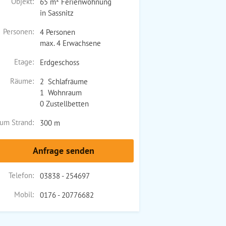
Objekt:
65 m² Ferienwohnung
in Sassnitz
Personen:
4 Personen
max. 4 Erwachsene
Etage:
Erdgeschoss
Räume:
2 Schlafräume
1 Wohnraum
0 Zustellbetten
um Strand:
300 m
Anfrage senden
Telefon:
03838 - 254697
Mobil:
0176 - 20776682