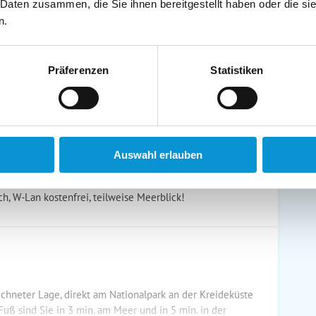
schirrtücher inkl.
Handtücher inkl.
 Daten zusammen, die Sie ihnen bereitgestellt haben oder die s
randkorb am Strand
Bollerwagen
n.
Präferenzen
Statistiken
ühstück möglich
Halbpension möglich
Auswahl erlauben
, W-Lan kostenfrei, teilweise Meerblick!
chneter Lage, direkt am Nationalpark an der Kreideküste
Fuß sind Sie in 3 min. am Meer und in 5 min. in der