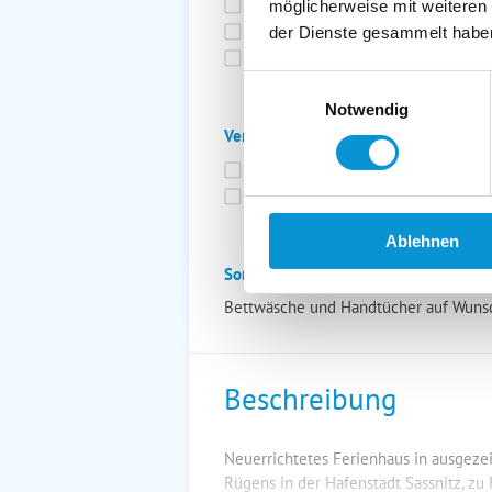
Bettwäsche inkl.
Ge
möglicherweise mit weiteren
Fahrräder
St
der Dienste gesammelt habe
Kurtaxfrei
Einwilligungsauswahl
Notwendig
Verpflegung:
Brötchenservice
Fr
Vollpension möglich
Ablehnen
Sonstiges:
Bettwäsche und Handtücher auf Wunsch
Beschreibung
Neuerrichtetes Ferienhaus in ausgezei
Rügens in der Hafenstadt Sassnitz, zu 