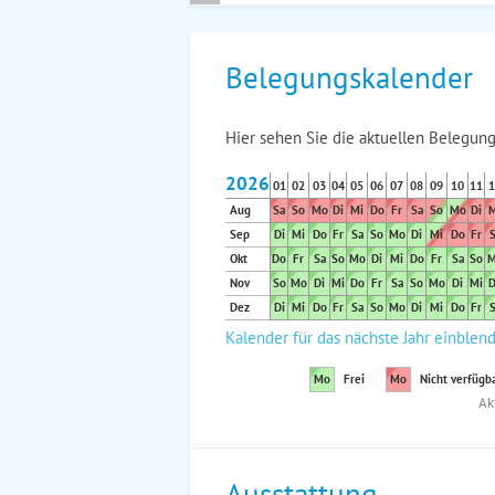
Belegungskalender
Hier sehen Sie die aktuellen Belegung
2026
01
02
03
04
05
06
07
08
09
10
11
1
Aug
Sa
So
Mo
Di
Mi
Do
Fr
Sa
So
Mo
Di
M
Sep
Di
Mi
Do
Fr
Sa
So
Mo
Di
Mi
Do
Fr
S
Okt
Do
Fr
Sa
So
Mo
Di
Mi
Do
Fr
Sa
So
M
Nov
So
Mo
Di
Mi
Do
Fr
Sa
So
Mo
Di
Mi
D
Dez
Di
Mi
Do
Fr
Sa
So
Mo
Di
Mi
Do
Fr
S
Kalender für das nächste Jahr einblen
Mo
Frei
Mo
Nicht verfügb
Ak
Ausstattung