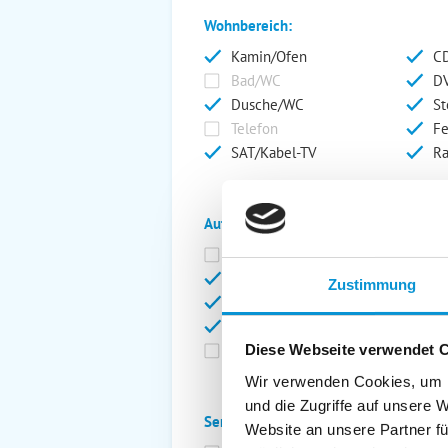
Wohnbereich:
Kamin/Ofen
CD
Bad/WC
DV
Dusche/WC
St
Telefon
Fe
SAT/Kabel-TV
Ra
Außenanlage:
Garten/Liegewiese
Ca
Gartenstühle
Pa
Zustimmung
Liegen
Ga
Terrasse
Ki
Balkon
Ab
Diese Webseite verwendet 
Wir verwenden Cookies, um I
und die Zugriffe auf unsere 
Service:
Website an unsere Partner fü