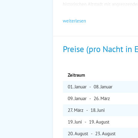
historischen Altstadt mit angrenzend
weiterlesen
Preise (pro Nacht in 
Zeitraum
01. Jan
uar
-
08. Jan
uar
09. Jan
uar
-
26. Mär
z
27. Mär
z
-
18. Jun
i
19. Jun
i
-
19. Aug
ust
20. Aug
ust
-
23. Aug
ust