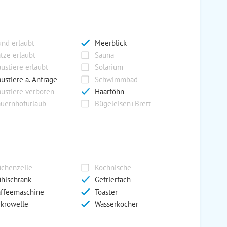
nd erlaubt
Meerblick
tze erlaubt
Sauna
ustiere erlaubt
Solarium
ustiere a. Anfrage
Schwimmbad
ustiere verboten
Haarföhn
uernhofurlaub
Bügeleisen+Brett
chenzeile
Kochnische
hlschrank
Gefrierfach
ffeemaschine
Toaster
krowelle
Wasserkocher