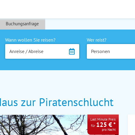
Buchungsanfrage
Wann wollen Sie reisen?
Wer reist?
Anreise / Abreise
Personen
us zur Piratenschlucht
Last Minute Preis
125 € *
für
pro Nacht