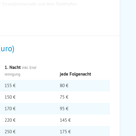
er Strandpromenade und dem Stadthafen.
Euro)
1. Nacht
inkl. End­
jede Folge­nacht
reinigung
155 €
80 €
150 €
75 €
170 €
95 €
220 €
145 €
250 €
175 €