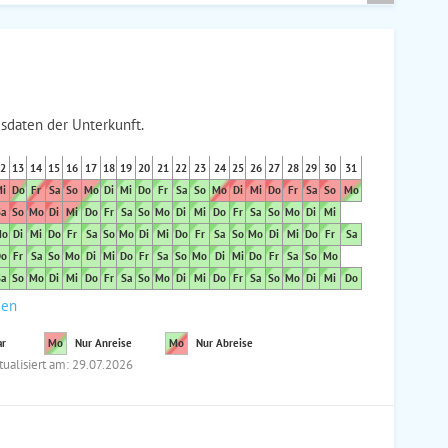
sdaten der Unterkunft.
2
13
14
15
16
17
18
19
20
21
22
23
24
25
26
27
28
29
30
31
i
Do
Fr
Sa
So
Mo
Di
Mi
Do
Fr
Sa
So
Mo
Di
Mi
Do
Fr
Sa
So
Mo
a
So
Mo
Di
Mi
Do
Fr
Sa
So
Mo
Di
Mi
Do
Fr
Sa
So
Mo
Di
Mi
o
Di
Mi
Do
Fr
Sa
So
Mo
Di
Mi
Do
Fr
Sa
So
Mo
Di
Mi
Do
Fr
Sa
o
Fr
Sa
So
Mo
Di
Mi
Do
Fr
Sa
So
Mo
Di
Mi
Do
Fr
Sa
So
Mo
a
So
Mo
Di
Mi
Do
Fr
Sa
So
Mo
Di
Mi
Do
Fr
Sa
So
Mo
Di
Mi
Do
den
ar
Mo
Nur Anreise
Mo
Nur Abreise
tualisiert am: 29.07.2026