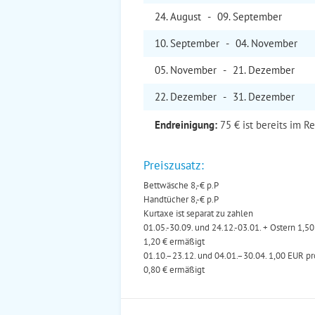
24. Aug
ust
-
09. Sep
tember
10. Sep
tember
-
04. Nov
ember
05. Nov
ember
-
21. Dez
ember
22. Dez
ember
-
31. Dez
ember
Endreinigung:
75 € ist bereits im R
Preiszusatz:
Bettwäsche 8,-€ p.P
Handtücher 8,-€ p.P
Kurtaxe ist separat zu zahlen
01.05.-30.09. und 24.12.-03.01. + Ostern 1,
1,20 € ermäßigt
01.10.–23.12. und 04.01.–30.04. 1,00 EUR p
0,80 € ermäßigt