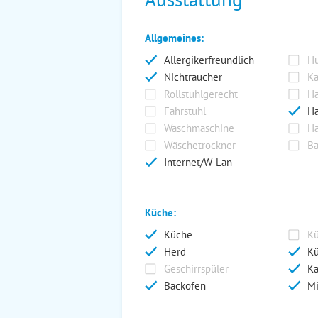
Allgemeines:
Allergikerfreundlich
Hu
Nichtraucher
Ka
Rollstuhlgerecht
Ha
Fahrstuhl
Ha
Waschmaschine
Ha
Wäschetrockner
Ba
Internet/W-Lan
Küche:
Küche
Kü
Herd
Kü
Geschirrspüler
Ka
Backofen
Mi