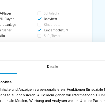
-Player
Schlafsofa
D-Player
Babybett
ereoanlage
Kinderbett
rnseher
Kinderhochstuhl
dio
Safe/Tresor
rport
Grill
rkplatz
Grillplatz
Details
rage
Wintergarten
nderspielplatz
Swimmingpool
stellraum
Cookies
nhalte und Anzeigen zu personalisieren, Funktionen für soziale
Website zu analysieren. Außerdem geben wir Informationen zu I
r soziale Medien, Werbung und Analysen weiter. Unsere Partner