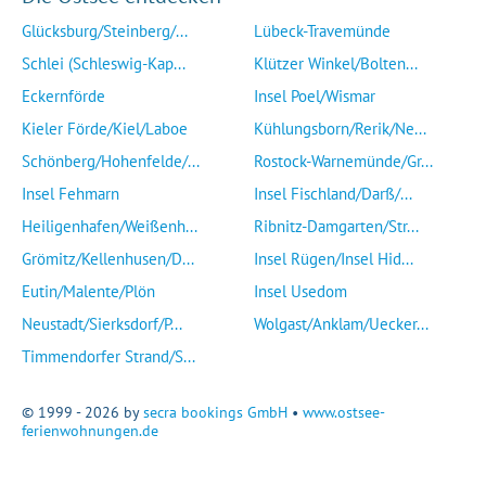
Glücksburg/Steinberg/...
Lübeck-Travemünde
Schlei (Schleswig-Kap...
Klützer Winkel/Bolten...
Eckernförde
Insel Poel/Wismar
Kieler Förde/Kiel/Laboe
Kühlungsborn/Rerik/Ne...
Schönberg/Hohenfelde/...
Rostock-Warnemünde/Gr...
Insel Fehmarn
Insel Fischland/Darß/...
Heiligenhafen/Weißenh...
Ribnitz-Damgarten/Str...
Grömitz/Kellenhusen/D...
Insel Rügen/Insel Hid...
Eutin/Malente/Plön
Insel Usedom
Neustadt/Sierksdorf/P...
Wolgast/Anklam/Uecker...
Timmendorfer Strand/S...
© 1999 - 2026 by
secra bookings GmbH
•
www.ostsee-
ferienwohnungen.de