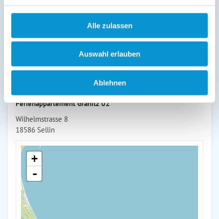
Südost-Ausrichtung. In diesem Appartement sind keine
Hunde zugelassen.
Alle zulassen
weiterlesen
Auswahl erlauben
Lage & Adresse des Objektes
Ablehnen
Ferienappartement Granitz 02
Wilhelmstrasse 8
18586 Sellin
+
-