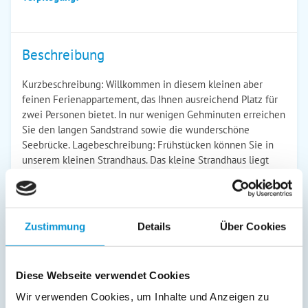
Beschreibung
Kurzbeschreibung: Willkommen in diesem kleinen aber
feinen Ferienappartement, das Ihnen ausreichend Platz für
zwei Personen bietet. In nur wenigen Gehminuten erreichen
Sie den langen Sandstrand sowie die wunderschöne
Seebrücke. Lagebeschreibung: Frühstücken können Sie in
unserem kleinen Strandhaus. Das kleine Strandhaus liegt
direkt neben dem Haus. Umrahmt von alten Bäumen, mit
einer schönen Terrasse von der Sie einen direkten Blick auf
die historische Wilhelmstraße genießen können. Sie werden
die zentrale Lage unseres Hauses lieben. Unmittelbar am
Zustimmung
Details
Über Cookies
Haus Arkona liegen zahlreiche schöne Restaurants, Cafes
und Geschäfte. Leuchtend weiße Bäderstilvillen befinden
sich an der Wilhelmstraße. Der feinsandige Ostseestrand an
Diese Webseite verwendet Cookies
der berühmten Seebrücke ist nur 300 m entfernt. Der
kostenlose Bädershuttle fährt mehrmals täglich von der
Wir verwenden Cookies, um Inhalte und Anzeigen zu