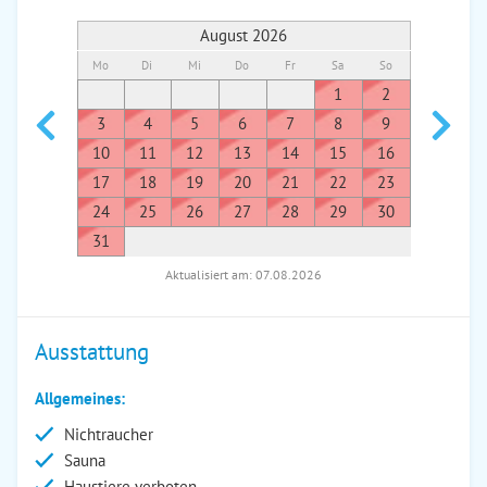
August 2026
Mo
Di
Mi
Do
Fr
Sa
So
Mo
Di
1
2
1
3
4
5
6
7
8
9
7
8
10
11
12
13
14
15
16
14
1
17
18
19
20
21
22
23
21
2
24
25
26
27
28
29
30
28
2
31
Aktualisiert am: 07.08.2026
Ausstattung
Allgemeines:
Nichtraucher
Sauna
Haustiere verboten