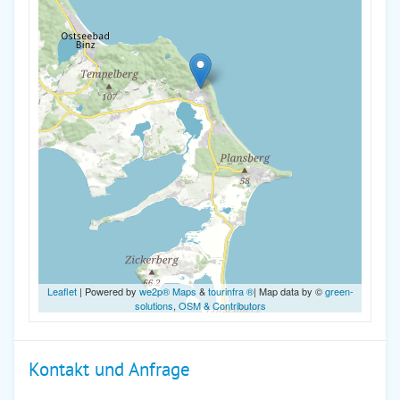
Leaflet
| Powered by
we2p® Maps
&
tourinfra ®
| Map data by ©
green-
solutions
,
OSM & Contributors
Kontakt und Anfrage