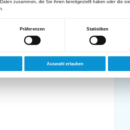
 Daten zusammen, die Sie ihnen bereitgestellt haben oder die s
schirrtücher inkl.
Handtücher inkl.
n.
randkorb am Strand
Bollerwagen
Präferenzen
Statistiken
ühstück möglich
Halbpension möglich
Auswahl erlauben