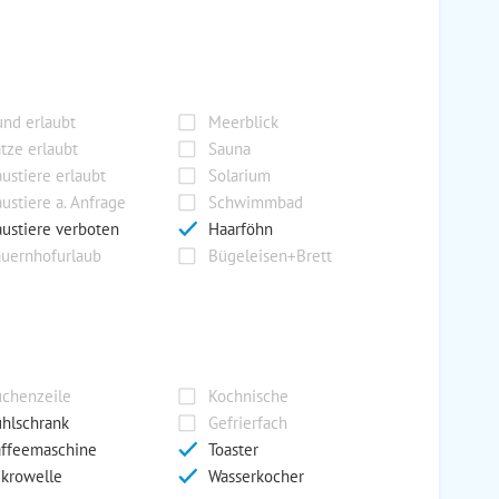
nd erlaubt
Meerblick
tze erlaubt
Sauna
ustiere erlaubt
Solarium
ustiere a. Anfrage
Schwimmbad
ustiere verboten
Haarföhn
uernhofurlaub
Bügeleisen+Brett
chenzeile
Kochnische
hlschrank
Gefrierfach
ffeemaschine
Toaster
krowelle
Wasserkocher