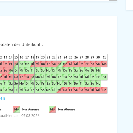
sdaten der Unterkunft.
2
13
14
15
16
17
18
19
20
21
22
23
24
25
26
27
28
29
30
31
i
Do
Fr
Sa
So
Mo
Di
Mi
Do
Fr
Sa
So
Mo
Di
Mi
Do
Fr
Sa
So
Mo
a
So
Mo
Di
Mi
Do
Fr
Sa
So
Mo
Di
Mi
Do
Fr
Sa
So
Mo
Di
Mi
o
Di
Mi
Do
Fr
Sa
So
Mo
Di
Mi
Do
Fr
Sa
So
Mo
Di
Mi
Do
Fr
Sa
o
Fr
Sa
So
Mo
Di
Mi
Do
Fr
Sa
So
Mo
Di
Mi
Do
Fr
Sa
So
Mo
a
So
Mo
Di
Mi
Do
Fr
Sa
So
Mo
Di
Mi
Do
Fr
Sa
So
Mo
Di
Mi
Do
den
ar
Mo
Nur Anreise
Mo
Nur Abreise
tualisiert am: 07.08.2026