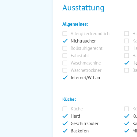
Ausstattung
Allgemeines:
Allergikerfreundlich
Hu
Nichtraucher
Ka
Rollstuhlgerecht
Ha
Fahrstuhl
Ha
Waschmaschine
Ha
Wäschetrockner
Ba
Internet/W-Lan
Küche:
Küche
Kü
Herd
Kü
Geschirrspüler
Ka
Backofen
Mi