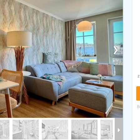
›
z
B