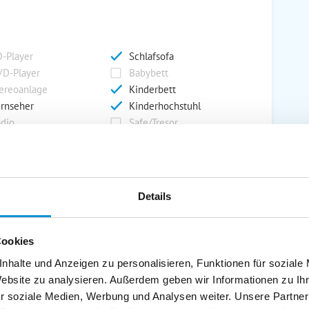
-Player
Schlafsofa
D-Player
Babybett
ereoanlage
Kinderbett
rnseher
Kinderhochstuhl
dio
Safe/Tresor
rport
Grill
Details
rkplatz
Grillplatz
rage
Wintergarten
Cookies
nderspielplatz
Swimmingpool
stellraum
nhalte und Anzeigen zu personalisieren, Funktionen für soziale
Website zu analysieren. Außerdem geben wir Informationen zu I
r soziale Medien, Werbung und Analysen weiter. Unsere Partner