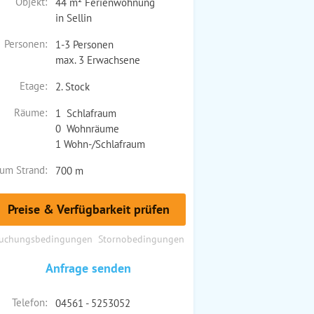
Objekt:
44 m² Ferienwohnung
in Sellin
Personen:
1-3 Personen
max. 3 Erwachsene
Etage:
2. Stock
Räume:
1 Schlafraum
0 Wohnräume
1 Wohn-/Schlafraum
um Strand:
700 m
Preise & Verfügbarkeit prüfen
uchungsbedingungen
Stornobedingungen
Anfrage senden
Telefon:
04561 - 5253052