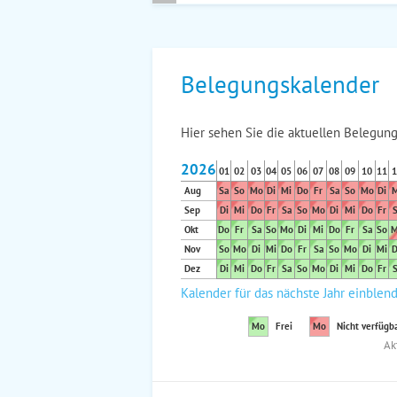
Belegungskalender
Hier sehen Sie die aktuellen Belegung
2026
01
02
03
04
05
06
07
08
09
10
11
1
Aug
Sa
So
Mo
Di
Mi
Do
Fr
Sa
So
Mo
Di
M
Sep
Di
Mi
Do
Fr
Sa
So
Mo
Di
Mi
Do
Fr
S
Okt
Do
Fr
Sa
So
Mo
Di
Mi
Do
Fr
Sa
So
M
Nov
So
Mo
Di
Mi
Do
Fr
Sa
So
Mo
Di
Mi
D
Dez
Di
Mi
Do
Fr
Sa
So
Mo
Di
Mi
Do
Fr
S
Kalender für das nächste Jahr einblen
Mo
Frei
Mo
Nicht verfügb
Ak