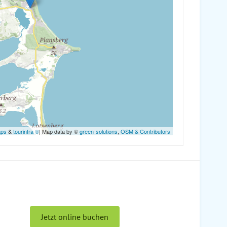
aps
&
tourinfra ®
| Map data by ©
green-solutions
,
OSM & Contributors
Jetzt online buchen