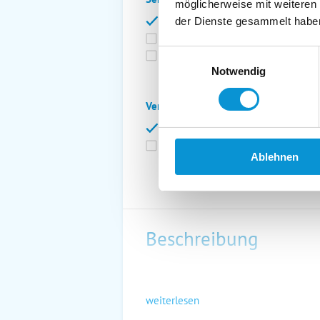
möglicherweise mit weiteren
Bettwäsche inkl.
Ge
der Dienste gesammelt habe
Fahrräder
St
Einwilligungsauswahl
Kurtaxfrei
Notwendig
Verpflegung:
Brötchenservice
Fr
Vollpension möglich
Ablehnen
Beschreibung
weiterlesen