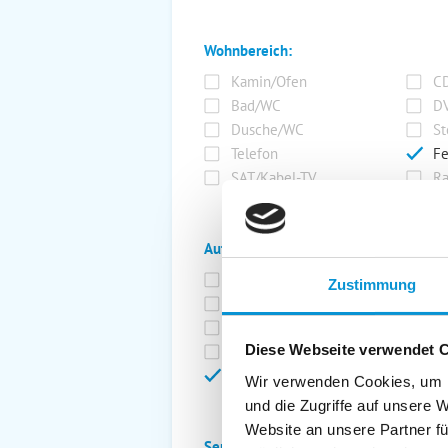
Wohnbereich:
Kamin/Ofen
CD
Bad/WC
DV
Dusche/WC
St
Telefon
Fe
SAT/Kabel-TV
Ra
Außenanlage:
Garten/Liegewiese
Ca
Zustimmung
Gartenstühle
Pa
Liegen
Ga
Diese Webseite verwendet 
Terrasse
Ki
Balkon
Ab
Wir verwenden Cookies, um I
und die Zugriffe auf unsere 
Website an unsere Partner fü
Service: