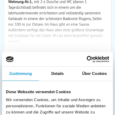
Wohnung-Nr.1,
mit 2 x Dusche und WC (davon 1
Tageslichtbad) befindet sich in einem um die
Jahrhundertwende errichteten und vollständig saniertem
Gebäude in einem der schönsten Badeorte Rügens, Sellin
nur 100 m zur Ostsee. Im Haus gibt es eine Sauna.
Außerdem verfügt das Haus über eine größere Grünanlage
mit Grillplatz für die Gäste. W-Lan kann kostenfrei genutzt
werden.
weiterlesen
Preise (pro Nacht in Euro)
Zustimmung
Details
Über Cookies
2026
Diese Webseite verwendet Cookies
1. Nacht
jede Folge­
inkl. End­
Wir verwenden Cookies, um Inhalte und Anzeigen zu
Zeitraum
nacht
reinigung
personalisieren, Funktionen für soziale Medien anbieten
07. Jul
-
30. Aug
205 €
120 €
zu können und die Zugriffe auf unsere Website zu