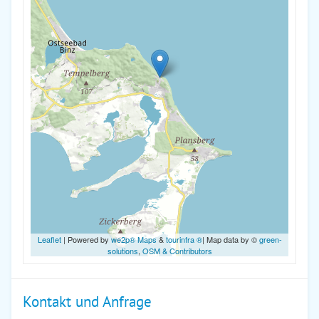
Leaflet
| Powered by
we2p® Maps
&
tourinfra ®
| Map data by ©
green-
solutions
,
OSM & Contributors
Kontakt und Anfrage