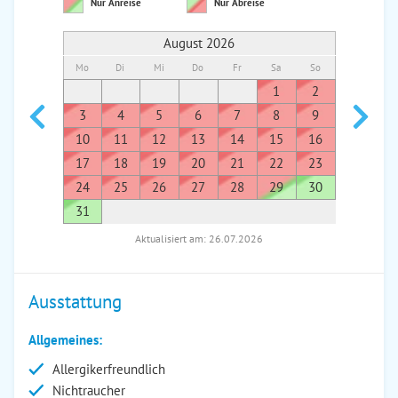
Nur Anreise
Nur Abreise
August 2026
Mo
Di
Mi
Do
Fr
Sa
So
Mo
Di
1
2
1
3
4
5
6
7
8
9
7
8
10
11
12
13
14
15
16
14
1
17
18
19
20
21
22
23
21
2
24
25
26
27
28
29
30
28
2
31
Aktualisiert am: 26.07.2026
Ausstattung
Allgemeines:
Allergikerfreundlich
Nichtraucher