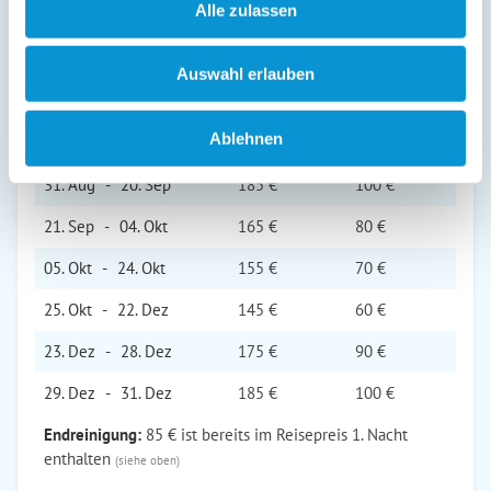
Alle zulassen
23. Mär
-
11. Apr
155 €
70 €
12. Apr
-
20. Jun
165 €
80 €
Auswahl erlauben
21. Jun
-
06. Jul
205 €
120 €
Ablehnen
07. Jul
-
30. Aug
205 €
120 €
31. Aug
-
20. Sep
185 €
100 €
21. Sep
-
04. Okt
165 €
80 €
05. Okt
-
24. Okt
155 €
70 €
25. Okt
-
22. Dez
145 €
60 €
23. Dez
-
28. Dez
175 €
90 €
29. Dez
-
31. Dez
185 €
100 €
Endreinigung:
85 € ist bereits im Reisepreis 1. Nacht
enthalten
(siehe oben)