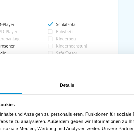
-Player
Schlafsofa
D-Player
Babybett
ereoanlage
Kinderbett
rnseher
Kinderhochstuhl
dio
Safe/Tresor
rport
Grill
Details
rkplatz
Grillplatz
rage
Wintergarten
Cookies
nderspielplatz
Swimmingpool
stellraum
nhalte und Anzeigen zu personalisieren, Funktionen für soziale
Website zu analysieren. Außerdem geben wir Informationen zu I
r soziale Medien, Werbung und Analysen weiter. Unsere Partner