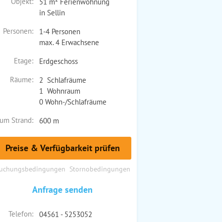
Objekt:
51 m² Ferienwohnung
in Sellin
Personen:
1-4 Personen
max. 4 Erwachsene
Etage:
Erdgeschoss
Räume:
2 Schlafräume
1 Wohnraum
0 Wohn-/Schlafräume
um Strand:
600 m
Preise & Verfügbarkeit prüfen
uchungsbedingungen
Stornobedingungen
Anfrage senden
Telefon:
04561 - 5253052