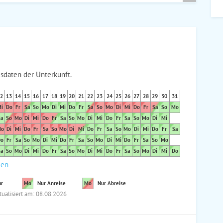
sdaten der Unterkunft.
2
13
14
15
16
17
18
19
20
21
22
23
24
25
26
27
28
29
30
31
i
Do
Fr
Sa
So
Mo
Di
Mi
Do
Fr
Sa
So
Mo
Di
Mi
Do
Fr
Sa
So
Mo
a
So
Mo
Di
Mi
Do
Fr
Sa
So
Mo
Di
Mi
Do
Fr
Sa
So
Mo
Di
Mi
o
Di
Mi
Do
Fr
Sa
So
Mo
Di
Mi
Do
Fr
Sa
So
Mo
Di
Mi
Do
Fr
Sa
o
Fr
Sa
So
Mo
Di
Mi
Do
Fr
Sa
So
Mo
Di
Mi
Do
Fr
Sa
So
Mo
a
So
Mo
Di
Mi
Do
Fr
Sa
So
Mo
Di
Mi
Do
Fr
Sa
So
Mo
Di
Mi
Do
den
ar
Mo
Nur Anreise
Mo
Nur Abreise
tualisiert am: 08.08.2026