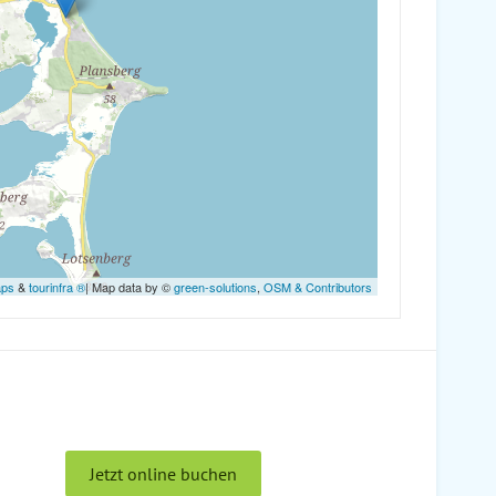
aps
&
tourinfra ®
| Map data by ©
green-solutions
,
OSM & Contributors
Jetzt online buchen