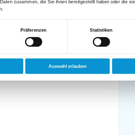
 Daten zusammen, die Sie ihnen bereitgestellt haben oder die s
schirrtücher inkl.
Handtücher inkl.
n.
randkorb am Strand
Bollerwagen
Präferenzen
Statistiken
ühstück möglich
Halbpension möglich
Auswahl erlauben