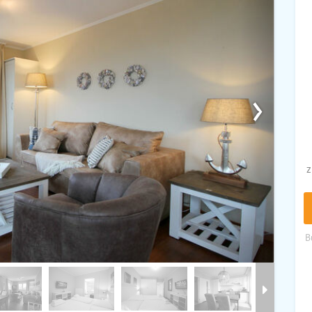
›
z
B