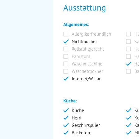
Ausstattung
Allgemeines:
Allergikerfreundlich
Hu
Nichtraucher
Ka
Rollstuhlgerecht
Ha
Fahrstuhl
Ha
Waschmaschine
Ha
Wäschetrockner
Ba
Internet/W-Lan
Küche:
Küche
Kü
Herd
Kü
Geschirrspüler
Ka
Backofen
Mi