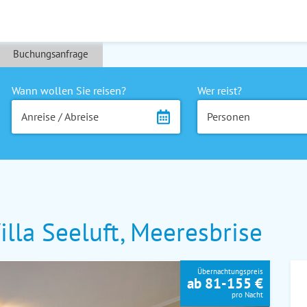
Buchungsanfrage
Wann wollen Sie reisen?
Wer reist?
Anreise / Abreise
Personen
lla Seeluft, Meeresbrise
Übernachtungspreis
ab 81-155 €
pro Nacht