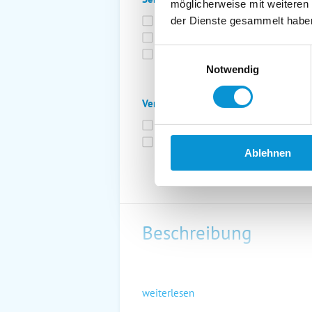
möglicherweise mit weiteren
Bettwäsche inkl.
Ge
der Dienste gesammelt habe
Fahrräder
St
Einwilligungsauswahl
Kurtaxfrei
Notwendig
Verpflegung:
Brötchenservice
Fr
Vollpension möglich
Ablehnen
Beschreibung
weiterlesen