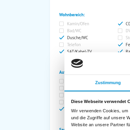
Wohnbereich:
Kamin/Ofen
CD
Bad/WC
DV
Dusche/WC
St
Telefon
Fe
SAT/Kabel-TV
Ra
Außenanlage:
Garten/Liegewiese
Ca
Zustimmung
Gartenstühle
Pa
Liegen
Ga
Diese Webseite verwendet 
Terrasse
Ki
Balkon
Ab
Wir verwenden Cookies, um I
und die Zugriffe auf unsere 
Website an unsere Partner fü
Service: