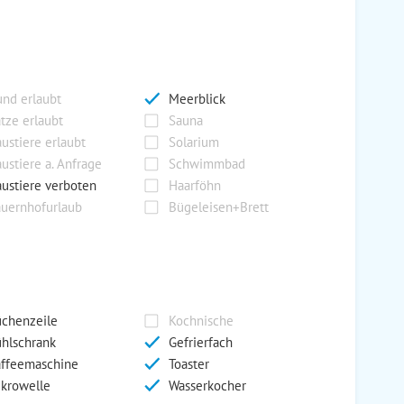
nd erlaubt
Meerblick
tze erlaubt
Sauna
ustiere erlaubt
Solarium
ustiere a. Anfrage
Schwimmbad
ustiere verboten
Haarföhn
uernhofurlaub
Bügeleisen+Brett
chenzeile
Kochnische
hlschrank
Gefrierfach
ffeemaschine
Toaster
krowelle
Wasserkocher