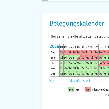
Belegungskalender
Hier sehen Sie die aktuellen Belegung
2026
01
02
03
04
05
06
07
08
09
10
11
1
Aug
Sa
So
Mo
Di
Mi
Do
Fr
Sa
So
Mo
Di
M
Sep
Di
Mi
Do
Fr
Sa
So
Mo
Di
Mi
Do
Fr
S
Okt
Do
Fr
Sa
So
Mo
Di
Mi
Do
Fr
Sa
So
M
Nov
So
Mo
Di
Mi
Do
Fr
Sa
So
Mo
Di
Mi
D
Dez
Di
Mi
Do
Fr
Sa
So
Mo
Di
Mi
Do
Fr
S
Kalender für das nächste Jahr einblen
Mo
Frei
Mo
Nicht verfügb
Ak