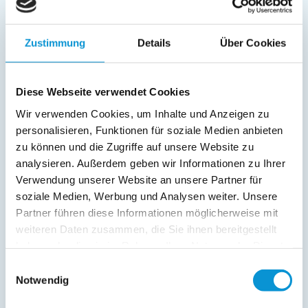
Schlafsofa
Dusche/WC
Zustimmung
Details
Über Cookies
Fernseher
SAT/Kabel-TV
Radio
Diese Webseite verwendet Cookies
Außenanlage:
Wir verwenden Cookies, um Inhalte und Anzeigen zu
personalisieren, Funktionen für soziale Medien anbieten
Parkplatz
zu können und die Zugriffe auf unsere Website zu
Balkon
analysieren. Außerdem geben wir Informationen zu Ihrer
Service:
Verwendung unserer Website an unsere Partner für
soziale Medien, Werbung und Analysen weiter. Unsere
Verpflegung:
Partner führen diese Informationen möglicherweise mit
weiteren Daten zusammen, die Sie ihnen bereitgestellt
haben oder die sie im Rahmen Ihrer Nutzung der Dienste
Beschreibung
gesammelt haben.
Einwilligungsauswahl
Notwendig