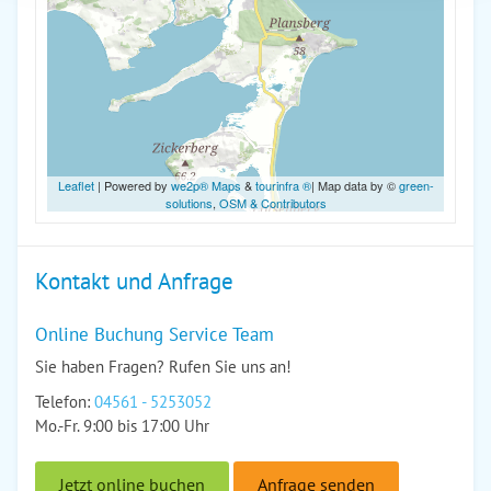
Leaflet
| Powered by
we2p® Maps
&
tourinfra ®
| Map data by ©
green-
solutions
,
OSM & Contributors
Kontakt und Anfrage
Online Buchung Service Team
Sie haben Fragen? Rufen Sie uns an!
Telefon:
04561 - 5253052
Mo.-Fr. 9:00 bis 17:00 Uhr
Jetzt online buchen
Anfrage senden