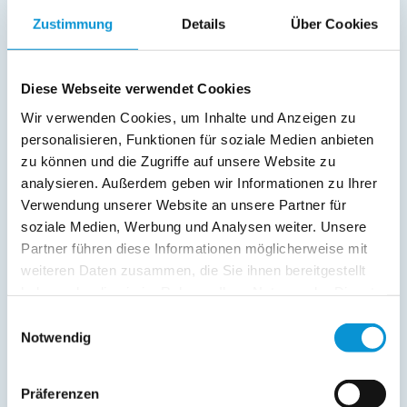
Schlafsofa
Zustimmung
Details
Über Cookies
Fernseher
Radio
Diese Webseite verwendet Cookies
Außenanlage:
Wir verwenden Cookies, um Inhalte und Anzeigen zu
Parkplatz
personalisieren, Funktionen für soziale Medien anbieten
zu können und die Zugriffe auf unsere Website zu
Service:
analysieren. Außerdem geben wir Informationen zu Ihrer
Verwendung unserer Website an unsere Partner für
Verpflegung:
soziale Medien, Werbung und Analysen weiter. Unsere
Partner führen diese Informationen möglicherweise mit
weiteren Daten zusammen, die Sie ihnen bereitgestellt
Beschreibung
haben oder die sie im Rahmen Ihrer Nutzung der Dienste
gesammelt haben.
Einwilligungsauswahl
Notwendig
weiterlesen
Präferenzen