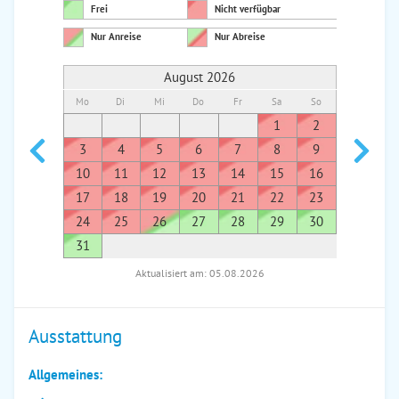
Frei
Nicht verfügbar
Nur Anreise
Nur Abreise
August 2026
Mo
Di
Mi
Do
Fr
Sa
So
Mo
Di
1
2
1
3
4
5
6
7
8
9
7
8
10
11
12
13
14
15
16
14
1
17
18
19
20
21
22
23
21
2
24
25
26
27
28
29
30
28
2
31
Aktualisiert am: 05.08.2026
Ausstattung
Allgemeines: