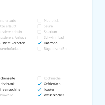
nd erlaubt
Meerblick
tze erlaubt
Sauna
ustiere erlaubt
Solarium
ustiere a. Anfrage
Schwimmbad
ustiere verboten
Haarföhn
uernhofurlaub
Bügeleisen+Brett
chenzeile
Kochnische
hlschrank
Gefrierfach
ffeemaschine
Toaster
krowelle
Wasserkocher