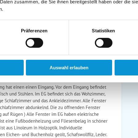
 Daten zusammen, die Sie ihnen bereitgestellt haben oder die s
schirrtücher inkl.
Handtücher inkl.
n.
randkorb am Strand
Bollerwagen
Präferenzen
Statistiken
ühstück möglich
Halbpension möglich
Auswahl erlauben
g hat einen einen Eingang. Vor dem Eingang befindet
Tisch und Stühlen. Im EG befindet sich das Wohzimmer,
e Schlafzimmer und das Ankleidezimmer. Alle Fenster
 Schlafzimmer abdunkelnd. Die zu öffnenden Fenster
g auf Rügen ) Alle Fenster im EG haben elektrische
 ist eine Fußbodenheizung und Fliesenbelag in schöner
st aus Linoleum in Holzoptik. Individuelle
en Eichen- und Buchenholz geölt, Schafswollfilz, Leder.