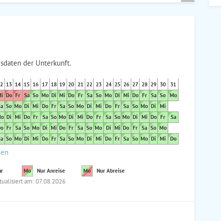
sdaten der Unterkunft.
2
13
14
15
16
17
18
19
20
21
22
23
24
25
26
27
28
29
30
31
i
Do
Fr
Sa
So
Mo
Di
Mi
Do
Fr
Sa
So
Mo
Di
Mi
Do
Fr
Sa
So
Mo
a
So
Mo
Di
Mi
Do
Fr
Sa
So
Mo
Di
Mi
Do
Fr
Sa
So
Mo
Di
Mi
o
Di
Mi
Do
Fr
Sa
So
Mo
Di
Mi
Do
Fr
Sa
So
Mo
Di
Mi
Do
Fr
Sa
o
Fr
Sa
So
Mo
Di
Mi
Do
Fr
Sa
So
Mo
Di
Mi
Do
Fr
Sa
So
Mo
a
So
Mo
Di
Mi
Do
Fr
Sa
So
Mo
Di
Mi
Do
Fr
Sa
So
Mo
Di
Mi
Do
den
ar
Mo
Nur Anreise
Mo
Nur Abreise
tualisiert am: 07.08.2026