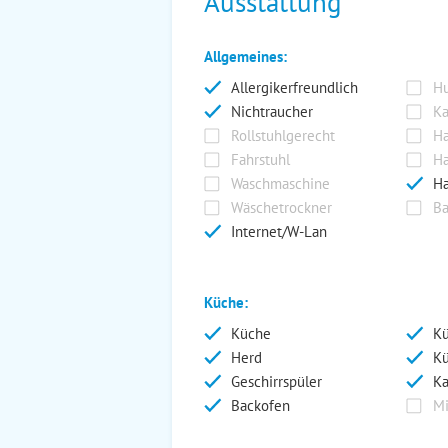
Ausstattung
Allgemeines:
Allergikerfreundlich
Hu
Nichtraucher
Ka
Rollstuhlgerecht
Ha
Fahrstuhl
Ha
Waschmaschine
Ha
Wäschetrockner
Ba
Internet/W-Lan
Küche:
Küche
Kü
Herd
Kü
Geschirrspüler
Ka
Backofen
Mi