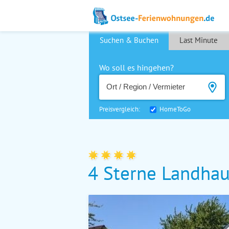
Suchen & Buchen
Last Minute
Wo soll es hingehen?
Preisvergleich:
HomeToGo
4 Sterne Landhau