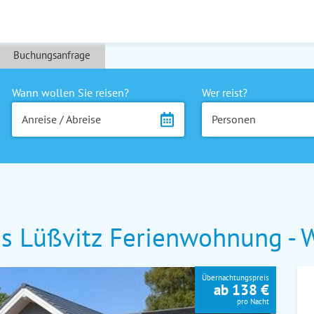
Buchungsanfrage
Wann wollen Sie reisen?
Wer reist?
Anreise / Abreise
Personen
s Lüßvitz Ferienwohnung - 
Übernachtungspreis
ab 138 €
pro Nacht