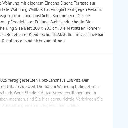
te Wohnung mit eigenem Eingang Eigene Terrasse zur
stattete Wohnung Wallbox Lademöglichkeit gegen Gebühr.
ausgestattete Landhausküche. Bodenebene Dusche.
mit pflegeleichter Füllung. Bad-Handtücher in Bio-
uche King Size Bett 200 x 200 cm. Die Matratzen können
st. Begehbarer Kleiderschrank. Abstellraum abschließbar
e Dachfenster sind nicht zum öffnen.
025 fertig gestellten Holz-Landhaus Lüßvitz. Der
amen Urlaub zu zweit. Die 60 qm Wohnung befindet sich
lpark. Wenn Sie dem Alltagsstress entfliehen und in
en möchten, sind Sie hier genau richtig. Verbringen Sie
 Ausstattung einen unvergesslichen Urlaub.