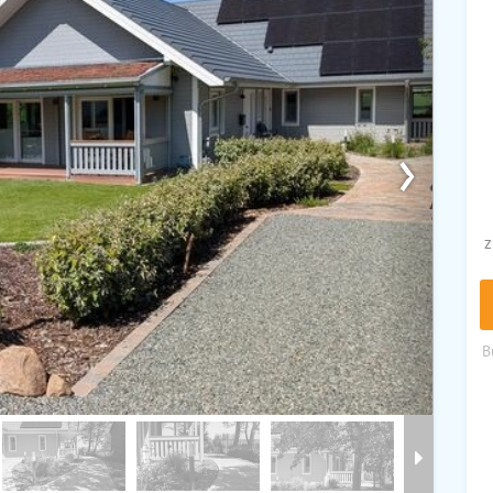
›
z
B