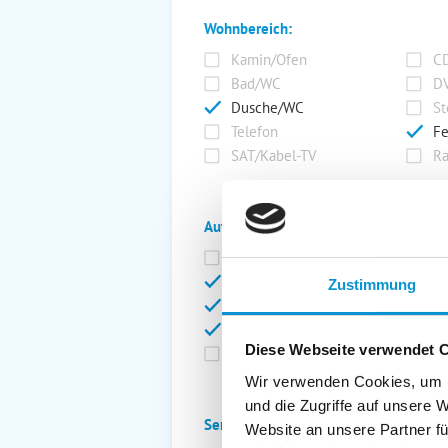
Wohnbereich:
Kamin/Ofen
CD
Bad/WC
DV
Dusche/WC
St
Telefon
Fe
SAT/Kabel-TV
Ra
Außenanlage:
Garten/Liegewiese
Ca
Gartenstühle
Pa
Zustimmung
Liegen
Ga
Terrasse
Ki
Diese Webseite verwendet 
Balkon
Ab
Wir verwenden Cookies, um I
und die Zugriffe auf unsere 
Service:
Website an unsere Partner fü