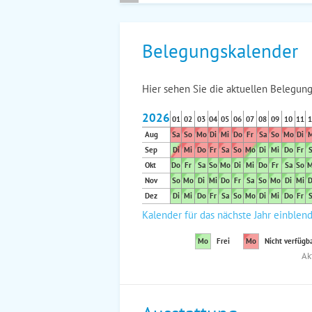
Belegungskalender
Hier sehen Sie die aktuellen Belegung
2026
01
02
03
04
05
06
07
08
09
10
11
1
Aug
Sa
So
Mo
Di
Mi
Do
Fr
Sa
So
Mo
Di
M
Sep
Di
Mi
Do
Fr
Sa
So
Mo
Di
Mi
Do
Fr
S
Okt
Do
Fr
Sa
So
Mo
Di
Mi
Do
Fr
Sa
So
M
Nov
So
Mo
Di
Mi
Do
Fr
Sa
So
Mo
Di
Mi
D
Dez
Di
Mi
Do
Fr
Sa
So
Mo
Di
Mi
Do
Fr
S
Kalender für das nächste Jahr einblen
Mo
Frei
Mo
Nicht verfügb
Ak