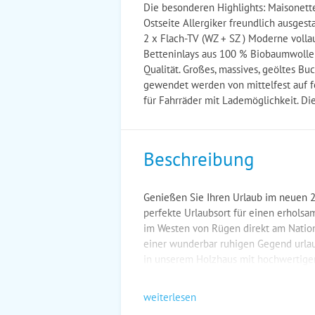
Die besonderen Highlights: Maisonet
Ostseite Allergiker freundlich ausge
2 x Flach-TV (WZ + SZ ) Moderne voll
Betteninlays aus 100 % Biobaumwolle 
Qualität. Großes, massives, geöltes B
gewendet werden von mittelfest auf fe
für Fahrräder mit Lademöglichkeit. Di
Beschreibung
Genießen Sie Ihren Urlaub im neuen 2
perfekte Urlaubsort für einen erhols
im Westen von Rügen direkt am Nationa
einer wunderbar ruhigen Gegend urlaub
in unserem Holzhaus mit hochwertiger
weiterlesen