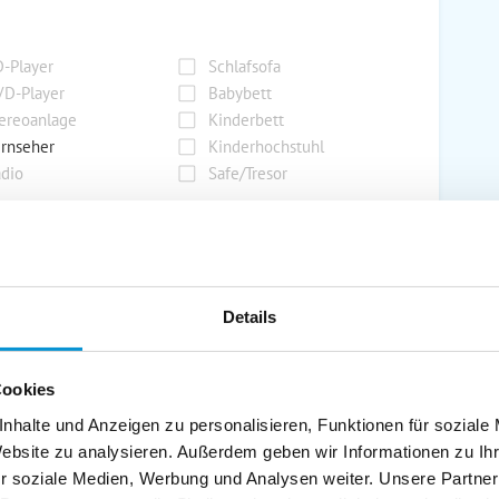
-Player
Schlafsofa
D-Player
Babybett
ereoanlage
Kinderbett
rnseher
Kinderhochstuhl
dio
Safe/Tresor
rport
Grill
rkplatz
Grillplatz
Details
rage
Wintergarten
nderspielplatz
Swimmingpool
Cookies
stellraum
nhalte und Anzeigen zu personalisieren, Funktionen für soziale
Website zu analysieren. Außerdem geben wir Informationen zu I
r soziale Medien, Werbung und Analysen weiter. Unsere Partner