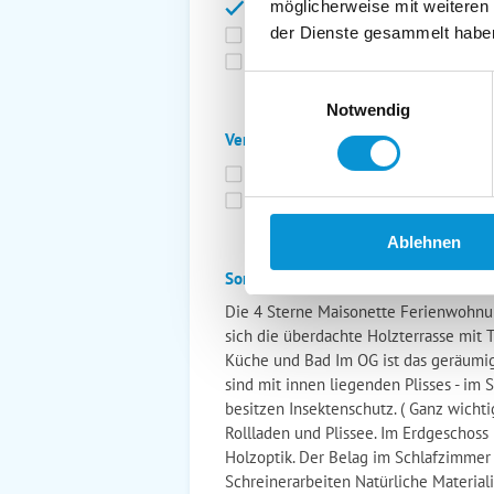
möglicherweise mit weiteren
Bettwäsche inkl.
Ge
der Dienste gesammelt habe
Fahrräder
St
Kurtaxfrei
Einwilligungsauswahl
Notwendig
Verpflegung:
Brötchenservice
Fr
Vollpension möglich
Ablehnen
Sonstiges:
Die 4 Sterne Maisonette Ferienwohnun
sich die überdachte Holzterrasse mit 
Küche und Bad Im OG ist das geräumig
sind mit innen liegenden Plisses - im
besitzen Insektenschutz. ( Ganz wichti
Rollladen und Plissee. Im Erdgeschoss
Holzoptik. Der Belag im Schlafzimmer i
Schreinerarbeiten Natürliche Materiali