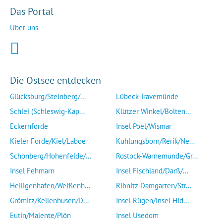
Das Portal
Über uns
Die Ostsee entdecken
Glücksburg/Steinberg/...
Lübeck-Travemünde
Schlei (Schleswig-Kap...
Klützer Winkel/Bolten...
Eckernförde
Insel Poel/Wismar
Kieler Förde/Kiel/Laboe
Kühlungsborn/Rerik/Ne...
Schönberg/Hohenfelde/...
Rostock-Warnemünde/Gr...
Insel Fehmarn
Insel Fischland/Darß/...
Heiligenhafen/Weißenh...
Ribnitz-Damgarten/Str...
Grömitz/Kellenhusen/D...
Insel Rügen/Insel Hid...
Eutin/Malente/Plön
Insel Usedom