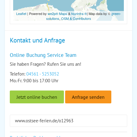
Leaflet
| Powered by
we2p® Maps
&
tourinfra ®
| Map data by ©
green-
solutions
,
OSM & Contributors
Kontakt und Anfrage
Online Buchung Service Team
Sie haben Fragen? Rufen Sie uns an!
Telefon:
04561 - 5253052
Mo.-Fr. 9:00 bis 17:00 Uhr
Jetzt online buchen
Anfrage senden
www.ostsee-ferien.de/o12963