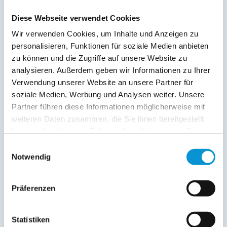
Service:
Geschirrtücher inkl.
Diese Webseite verwendet Cookies
Wir verwenden Cookies, um Inhalte und Anzeigen zu
Verpflegung:
personalisieren, Funktionen für soziale Medien anbieten
zu können und die Zugriffe auf unsere Website zu
Sonstiges:
analysieren. Außerdem geben wir Informationen zu Ihrer
Besonders gut für Wassersportler geeignet - beliebtester
Verwendung unserer Website an unsere Partner für
Kite- und Surfspot der Insel Rügen nur 100 Meter entfernt.
Das Rauchen ist nicht im Haus aber auf der Terrasse
soziale Medien, Werbung und Analysen weiter. Unsere
gestattet. Die Unterkunft ist allergikergeeignet. Haustiere
Partner führen diese Informationen möglicherweise mit
sind deswegen im Haus und auf dem Grundstück nicht
weiteren Daten zusammen, die Sie ihnen bereitgestellt
erlaubt.
haben oder die sie im Rahmen Ihrer Nutzung der Dienste
gesammelt haben.
Einwilligungsauswahl
Notwendig
Beschreibung
Wir haben das Haus im Juli 2018 fertiggestellt und dabei
Präferenzen
sehr viel Liebe investiert, damit Sie sich wohlfühlen. Die
Wohnung ist toll ausgestattet. Boxspringbetten, bequeme
Statistiken
Sitzmöbel, Fernseher in jedem Zimmer und elektrische