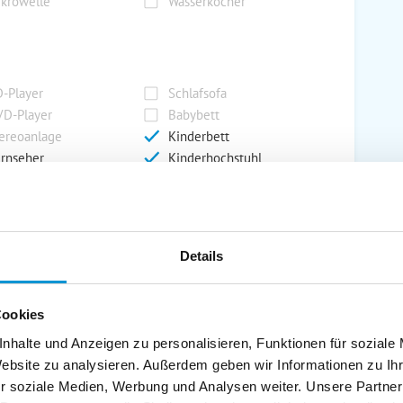
krowelle
Wasserkocher
-Player
Schlafsofa
D-Player
Babybett
ereoanlage
Kinderbett
rnseher
Kinderhochstuhl
dio
Safe/Tresor
Details
rport
Grill
rkplatz
Grillplatz
rage
Wintergarten
Cookies
nderspielplatz
Swimmingpool
nhalte und Anzeigen zu personalisieren, Funktionen für soziale
stellraum
Website zu analysieren. Außerdem geben wir Informationen zu I
r soziale Medien, Werbung und Analysen weiter. Unsere Partner