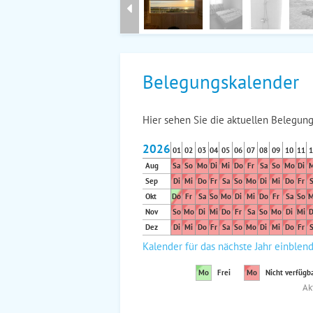
Belegungskalender
Hier sehen Sie die aktuellen Belegung
2026
01
02
03
04
05
06
07
08
09
10
11
1
Aug
Sa
So
Mo
Di
Mi
Do
Fr
Sa
So
Mo
Di
M
Sep
Di
Mi
Do
Fr
Sa
So
Mo
Di
Mi
Do
Fr
S
Okt
Do
Fr
Sa
So
Mo
Di
Mi
Do
Fr
Sa
So
M
Nov
So
Mo
Di
Mi
Do
Fr
Sa
So
Mo
Di
Mi
D
Dez
Di
Mi
Do
Fr
Sa
So
Mo
Di
Mi
Do
Fr
S
Kalender für das nächste Jahr einblen
Mo
Frei
Mo
Nicht verfügb
Ak