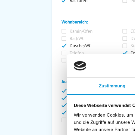
Backofen
Mi
Wohnbereich:
Kamin/Ofen
CD
Bad/WC
DV
Dusche/WC
St
Telefon
Fe
SAT/Kabel-TV
Ra
Außenanlage:
Zustimmung
Garten/Liegewiese
Ca
Gartenstühle
Pa
Liegen
Ga
Diese Webseite verwendet 
Terrasse
Ki
Wir verwenden Cookies, um I
Balkon
Ab
und die Zugriffe auf unsere 
Website an unsere Partner fü