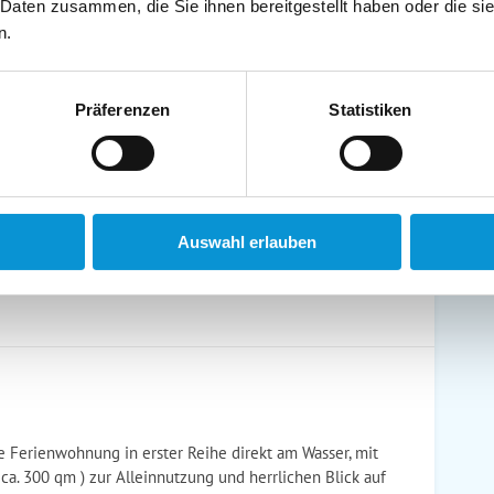
 Daten zusammen, die Sie ihnen bereitgestellt haben oder die s
n.
schirrtücher inkl.
Handtücher inkl.
randkorb am Strand
Bollerwagen
Präferenzen
Statistiken
ühstück möglich
Halbpension möglich
Auswahl erlauben
 Ferienwohnung in erster Reihe direkt am Wasser, mit
 ca. 300 qm ) zur Alleinnutzung und herrlichen Blick auf