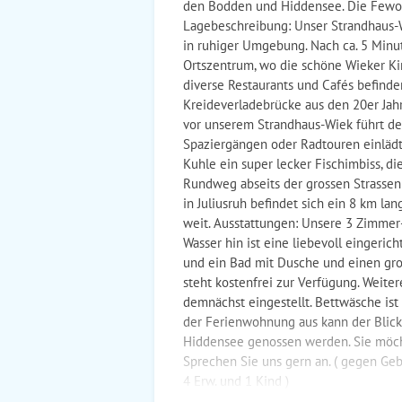
den Bodden und Hiddensee. Die Fewo l
Lagebeschreibung: Unser Strandhaus-
in ruhiger Umgebung. Nach ca. 5 Minu
Ortszentrum, wo die schöne Wieker Kir
diverse Restaurants und Cafés befinde
Kreideverladebrücke aus den 20er Jah
vor unserem Strandhaus-Wiek führt d
Spaziergängen oder Radtouren einlädt.
Kuhle ein super lecker Fischimbiss, d
Rundweg abseits der grossen Strassen
in Juliusruh befindet sich ein 8 km la
weit. Ausstattungen: Unsere 3 Zimme
Wasser hin ist eine liebevoll eingeri
und ein Bad mit Dusche und einen gro
steht kostenfrei zur Verfügung. Weite
demnächst eingestellt. Bettwäsche ist
der Ferienwohnung aus kann der Blick
Hiddensee genossen werden. Sie möc
Sprechen Sie uns gern an. ( gegen Gebü
4 Erw. und 1 Kind )