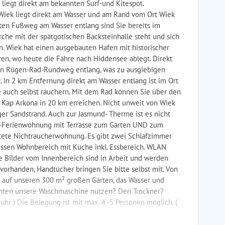
iegt direkt am bekannten Surf-und Kitespot.
Wiek liegt direkt am Wasser und am Rand vom Ort Wiek
ten Fußweg am Wasser entlang sind Sie bereits im
che mit der spätgotischen Backsteinhalle steht und sich
n. Wiek hat einen ausgebauten Hafen mit historischer
ren, wo heute die Fähre nach Hiddensee ablegt. Direkt
en Rügen-Rad-Rundweg entlang, was zu ausgiebigen
 In 2 km Entfernung direkt am Wasser entlang ist im Ort
ie auch selbst räuchern. Mit dem Rad können Sie über den
 Kap Arkona in 20 km erreichen. Nicht unweit von Wiek
nger Sandstrand. Auch zur Jasmund- Therme ist es nicht
r-Ferienwohnung mit Terrasse zum Garten UND zum
chtete Nichtraucherwohnung. Es gibt zwei Schlafzimmer
ssen Wohnbereich mit Küche inkl. Essbereich. WLAN
re Bilder vom Innenbereich sind in Arbeit und werden
 vorhanden, Handtücher bringen Sie bitte selbst mit. Von
 auf unseren 300 m² großen Garten, das Wasser und
hten unsere Waschmaschine nutzen? Den Trockner?
hr ) Die Belegung ist mit max. 4 -5 Personen möglich. (