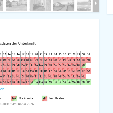
sdaten der Unterkunft.
2
13
14
15
16
17
18
19
20
21
22
23
24
25
26
27
28
29
30
31
i
Do
Fr
Sa
So
Mo
Di
Mi
Do
Fr
Sa
So
Mo
Di
Mi
Do
Fr
Sa
So
Mo
a
So
Mo
Di
Mi
Do
Fr
Sa
So
Mo
Di
Mi
Do
Fr
Sa
So
Mo
Di
Mi
o
Di
Mi
Do
Fr
Sa
So
Mo
Di
Mi
Do
Fr
Sa
So
Mo
Di
Mi
Do
Fr
Sa
o
Fr
Sa
So
Mo
Di
Mi
Do
Fr
Sa
So
Mo
Di
Mi
Do
Fr
Sa
So
Mo
a
So
Mo
Di
Mi
Do
Fr
Sa
So
Mo
Di
Mi
Do
Fr
Sa
So
Mo
Di
Mi
Do
den
ar
Mo
Nur Anreise
Mo
Nur Abreise
tualisiert am: 06.08.2026