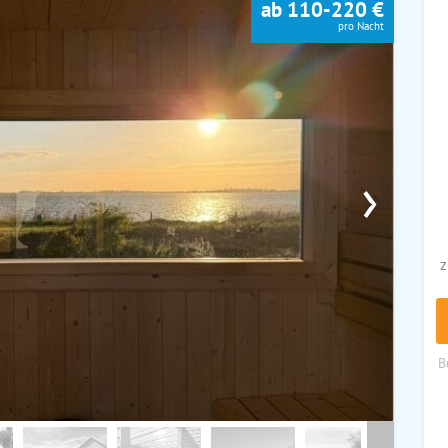
ab 110-220 €
pro Nacht
›
z
B