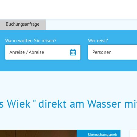
Buchungsanfrage
Wann wollen Sie reisen?
Wer reist?
Anreise / Abreise
Personen
 Wiek " direkt am Wasser mi
Übernachtungspreis