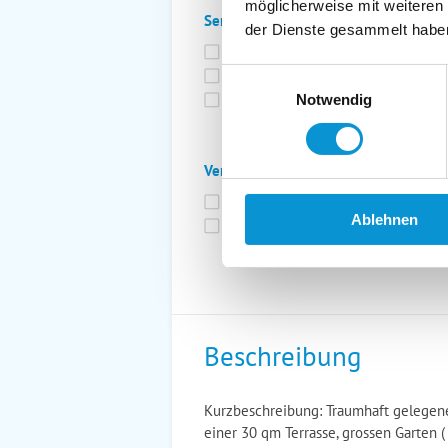
möglicherweise mit weiteren
Service:
der Dienste gesammelt habe
Bettwäsche inkl.
Ge
Fahrräder
St
Einwilligungsauswahl
Kurtaxfrei
Notwendig
Verpflegung:
Brötchenservice
Fr
Ablehnen
Vollpension möglich
Beschreibung
Kurzbeschreibung: Traumhaft gelegene
einer 30 qm Terrasse, grossen Garten (