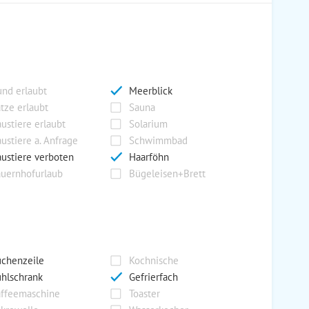
nd erlaubt
Meerblick
tze erlaubt
Sauna
ustiere erlaubt
Solarium
ustiere a. Anfrage
Schwimmbad
ustiere verboten
Haarföhn
uernhofurlaub
Bügeleisen+Brett
chenzeile
Kochnische
hlschrank
Gefrierfach
ffeemaschine
Toaster