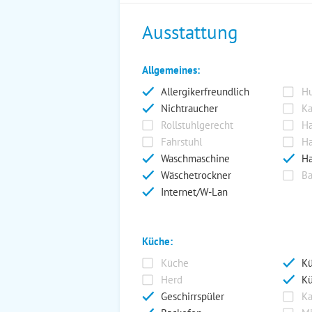
Ausstattung
Allgemeines:
Allergikerfreundlich
Hu
Nichtraucher
Ka
Rollstuhlgerecht
Ha
Fahrstuhl
Ha
Waschmaschine
Ha
Wäschetrockner
Ba
Internet/W-Lan
Küche:
Küche
Kü
Herd
Kü
Geschirrspüler
Ka