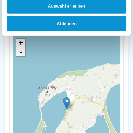
Auswahl erlauben
"Rügen"
Am Hafen 14
Ablehnen
18556 Wiek
+
-