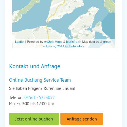
Leaflet
| Powered by
we2p® Maps
&
tourinfra ®
| Map data by ©
green-
solutions
,
OSM & Contributors
Kontakt und Anfrage
Online Buchung Service Team
Sie haben Fragen? Rufen Sie uns an!
Telefon:
04561 - 5253052
Mo.-Fr. 9:00 bis 17:00 Uhr
Jetzt online buchen
Anfrage senden