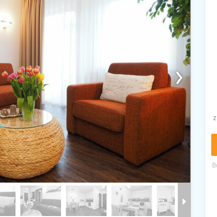
›
z
B