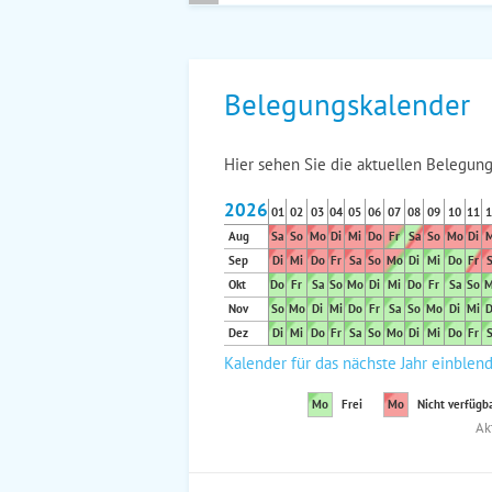
Belegungskalender
Hier sehen Sie die aktuellen Belegung
2026
01
02
03
04
05
06
07
08
09
10
11
1
Aug
Sa
So
Mo
Di
Mi
Do
Fr
Sa
So
Mo
Di
M
Sep
Di
Mi
Do
Fr
Sa
So
Mo
Di
Mi
Do
Fr
S
Okt
Do
Fr
Sa
So
Mo
Di
Mi
Do
Fr
Sa
So
M
Nov
So
Mo
Di
Mi
Do
Fr
Sa
So
Mo
Di
Mi
D
Dez
Di
Mi
Do
Fr
Sa
So
Mo
Di
Mi
Do
Fr
S
Kalender für das nächste Jahr einblen
Mo
Frei
Mo
Nicht verfügb
Ak