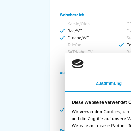
Wohnbereich:
Kamin/Ofen
CD
Bad/WC
DV
Dusche/WC
St
Telefon
Fe
SAT/Kabel-TV
Ra
Außenanlage:
Garten/Liegewiese
Ca
Zustimmung
Gartenstühle
Pa
Liegen
Ga
Diese Webseite verwendet 
Terrasse
Ki
Balkon
Ab
Wir verwenden Cookies, um I
und die Zugriffe auf unsere 
Website an unsere Partner fü
Service: