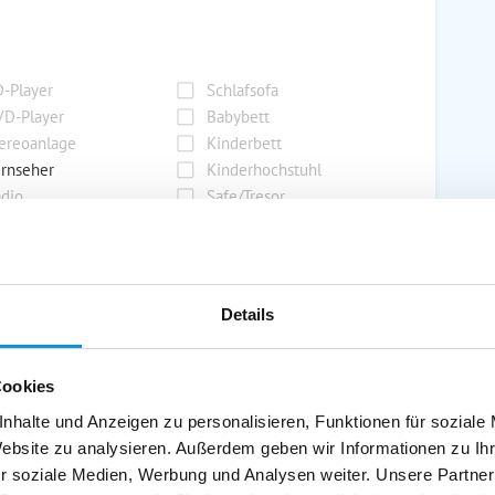
-Player
Schlafsofa
D-Player
Babybett
ereoanlage
Kinderbett
rnseher
Kinderhochstuhl
dio
Safe/Tresor
rport
Grill
Details
rkplatz
Grillplatz
rage
Wintergarten
Cookies
nderspielplatz
Swimmingpool
stellraum
nhalte und Anzeigen zu personalisieren, Funktionen für soziale
Website zu analysieren. Außerdem geben wir Informationen zu I
r soziale Medien, Werbung und Analysen weiter. Unsere Partner