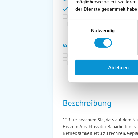
möglicherweise mit weiteren
Bettwäsche inkl.
Ge
der Dienste gesammelt habe
Fahrräder
St
Einwilligungsauswahl
Kurtaxfrei
Notwendig
Verpflegung:
Brötchenservice
Fr
Vollpension möglich
Ablehnen
Beschreibung
***Bitte beachten Sie, dass auf dem N
Bis zum Abschluss der Bauarbeiten ist
Betriebsamkeit etc.) zu rechnen. Gepla