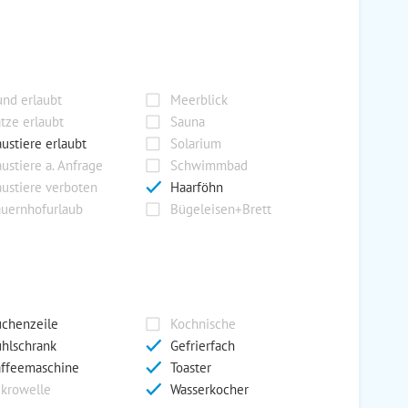
nd erlaubt
Meerblick
tze erlaubt
Sauna
ustiere erlaubt
Solarium
ustiere a. Anfrage
Schwimmbad
ustiere verboten
Haarföhn
uernhofurlaub
Bügeleisen+Brett
chenzeile
Kochnische
hlschrank
Gefrierfach
ffeemaschine
Toaster
krowelle
Wasserkocher