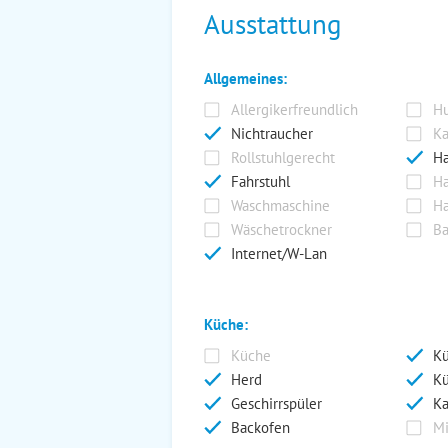
Ausstattung
Allgemeines:
Allergikerfreundlich
Hu
Nichtraucher
Ka
Rollstuhlgerecht
Ha
Fahrstuhl
Ha
Waschmaschine
Ha
Wäschetrockner
Ba
Internet/W-Lan
Küche:
Küche
Kü
Herd
Kü
Geschirrspüler
Ka
Backofen
Mi