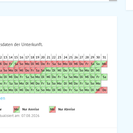
sdaten der Unterkunft.
2
13
14
15
16
17
18
19
20
21
22
23
24
25
26
27
28
29
30
31
i
Do
Fr
Sa
So
Mo
Di
Mi
Do
Fr
Sa
So
Mo
Di
Mi
Do
Fr
Sa
So
Mo
a
So
Mo
Di
Mi
Do
Fr
Sa
So
Mo
Di
Mi
Do
Fr
Sa
So
Mo
Di
Mi
o
Di
Mi
Do
Fr
Sa
So
Mo
Di
Mi
Do
Fr
Sa
So
Mo
Di
Mi
Do
Fr
Sa
o
Fr
Sa
So
Mo
Di
Mi
Do
Fr
Sa
So
Mo
Di
Mi
Do
Fr
Sa
So
Mo
a
So
Mo
Di
Mi
Do
Fr
Sa
So
Mo
Di
Mi
Do
Fr
Sa
So
Mo
Di
Mi
Do
den
ar
Mo
Nur Anreise
Mo
Nur Abreise
tualisiert am: 07.08.2026