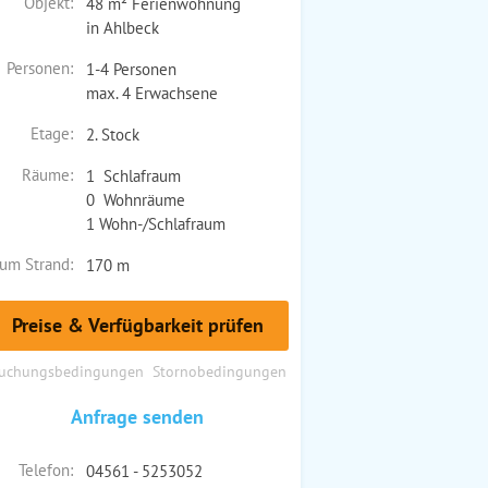
Objekt:
48 m² Ferienwohnung
in Ahlbeck
Personen:
1-4 Personen
max. 4 Erwachsene
Etage:
2. Stock
Räume:
1 Schlafraum
0 Wohnräume
1 Wohn-/Schlafraum
um Strand:
170 m
Preise & Verfügbarkeit prüfen
uchungsbedingungen
Stornobedingungen
Anfrage senden
Telefon:
04561 - 5253052