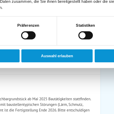
 Daten zusammen, die Sie ihnen bereitgestellt haben oder die s
schirrtücher inkl.
Handtücher inkl.
n.
randkorb am Strand
Bollerwagen
Präferenzen
Statistiken
ühstück möglich
Halbpension möglich
Auswahl erlauben
achbargrundstück ab Mai 2025 Bautätigkeiten stattfinden.
 mit baustellentypischen Störungen (Lärm, Schmutz,
nt ist die Fertigstellung Ende 2026. Bitte entschuldigen