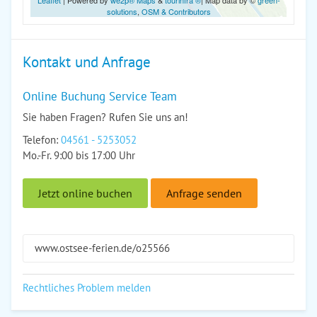
Leaflet
| Powered by
we2p® Maps
&
tourinfra ®
| Map data by ©
green-
solutions
,
OSM & Contributors
Kontakt und Anfrage
Online Buchung Service Team
Sie haben Fragen? Rufen Sie uns an!
Telefon:
04561 - 5253052
Mo.-Fr. 9:00 bis 17:00 Uhr
Jetzt online buchen
Anfrage senden
www.ostsee-ferien.de/o25566
Rechtliches Problem melden