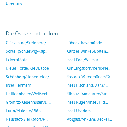
Über uns
Die Ostsee entdecken
Glücksburg/Steinberg/...
Lübeck-Travemünde
Schlei (Schleswig-Kap...
Klützer Winkel/Bolten...
Eckernförde
Insel Poel/Wismar
Kieler Förde/Kiel/Laboe
Kühlungsborn/Rerik/Ne...
Schönberg/Hohenfelde/...
Rostock-Warnemünde/Gr...
Insel Fehmarn
Insel Fischland/Darß/...
Heiligenhafen/Weißenh...
Ribnitz-Damgarten/Str...
Grömitz/Kellenhusen/D...
Insel Rügen/Insel Hid...
Eutin/Malente/Plön
Insel Usedom
Neustadt/Sierksdorf/P...
Wolgast/Anklam/Uecker...