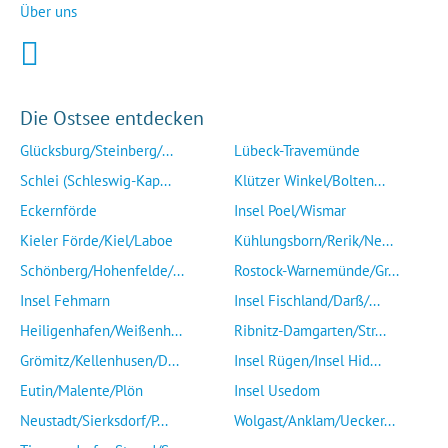
Über uns
Die Ostsee entdecken
Glücksburg/Steinberg/...
Lübeck-Travemünde
Schlei (Schleswig-Kap...
Klützer Winkel/Bolten...
Eckernförde
Insel Poel/Wismar
Kieler Förde/Kiel/Laboe
Kühlungsborn/Rerik/Ne...
Schönberg/Hohenfelde/...
Rostock-Warnemünde/Gr...
Insel Fehmarn
Insel Fischland/Darß/...
Heiligenhafen/Weißenh...
Ribnitz-Damgarten/Str...
Grömitz/Kellenhusen/D...
Insel Rügen/Insel Hid...
Eutin/Malente/Plön
Insel Usedom
Neustadt/Sierksdorf/P...
Wolgast/Anklam/Uecker...