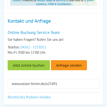
Leaflet
| Powered by
we2p® Maps
&
tourinfra ®
| Map data by ©
green-
solutions
,
OSM & Contributors
Kontakt und Anfrage
Online Buchung Service Team
Sie haben Fragen? Rufen Sie uns an!
Telefon:
04561 - 5253052
Mo.-Fr. 9:00 bis 17:00 Uhr
Jetzt online buchen
Anfrage senden
www.ostsee-ferien.de/o25491
Rechtliches Problem melden