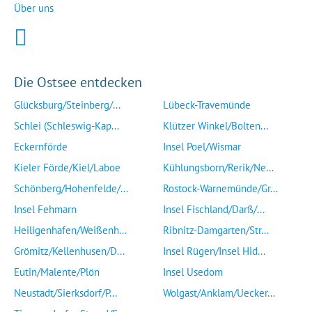
Über uns
Die Ostsee entdecken
Glücksburg/Steinberg/...
Lübeck-Travemünde
Schlei (Schleswig-Kap...
Klützer Winkel/Bolten...
Eckernförde
Insel Poel/Wismar
Kieler Förde/Kiel/Laboe
Kühlungsborn/Rerik/Ne...
Schönberg/Hohenfelde/...
Rostock-Warnemünde/Gr...
Insel Fehmarn
Insel Fischland/Darß/...
Heiligenhafen/Weißenh...
Ribnitz-Damgarten/Str...
Grömitz/Kellenhusen/D...
Insel Rügen/Insel Hid...
Eutin/Malente/Plön
Insel Usedom
Neustadt/Sierksdorf/P...
Wolgast/Anklam/Uecker...