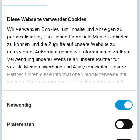
Außenanlage:
Parkplatz
Diese Webseite verwendet Cookies
Terrasse
Wir verwenden Cookies, um Inhalte und Anzeigen zu
Service:
personalisieren, Funktionen für soziale Medien anbieten
zu können und die Zugriffe auf unsere Website zu
Verpflegung:
analysieren. Außerdem geben wir Informationen zu Ihrer
Verwendung unserer Website an unsere Partner für
soziale Medien, Werbung und Analysen weiter. Unsere
Beschreibung
Partner führen diese Informationen möglicherweise mit
weiteren Daten zusammen, die Sie ihnen bereitgestellt
haben oder die sie im Rahmen Ihrer Nutzung der Dienste
gesammelt haben.
weiterlesen
Einwilligungsauswahl
Notwendig
Lage & Adresse des Objektes
Präferenzen
Zur Meeresbrise App.2