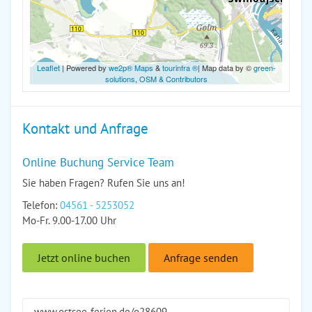
Leaflet
| Powered by
we2p® Maps
&
tourinfra ®
| Map data by ©
green-
solutions
,
OSM & Contributors
Kontakt und Anfrage
Online Buchung Service Team
Sie haben Fragen? Rufen Sie uns an!
Telefon:
04561 - 5253052
Mo-Fr. 9.00-17.00 Uhr
Jetzt online buchen
Anfrage senden
www.ostsee-ferien.de/o28609