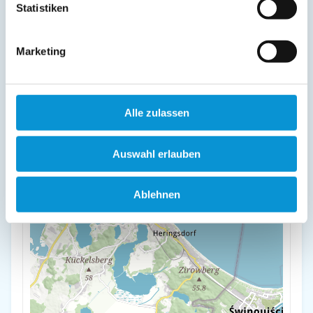
Statistiken
Beckumer Str. 7
17424 Heringsdorf
Marketing
+
-
Alle zulassen
Auswahl erlauben
Ablehnen