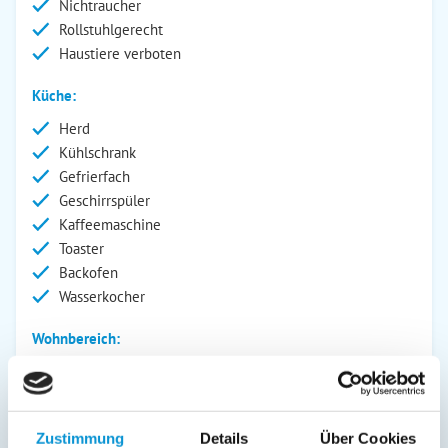
Nichtraucher
Rollstuhlgerecht
Haustiere verboten
Küche:
Herd
Kühlschrank
Gefrierfach
Geschirrspüler
Kaffeemaschine
Toaster
Backofen
Wasserkocher
Wohnbereich:
CD-Player
Dusche/WC
Fernseher
Zustimmung
Details
Über Cookies