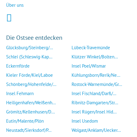
Über uns
Die Ostsee entdecken
Glücksburg/Steinberg/...
Lübeck-Travemünde
Schlei (Schleswig-Kap...
Klützer Winkel/Bolten...
Eckernförde
Insel Poel/Wismar
Kieler Förde/Kiel/Laboe
Kühlungsborn/Rerik/Ne...
Schönberg/Hohenfelde/...
Rostock-Warnemünde/Gr...
Insel Fehmarn
Insel Fischland/Darß/...
Heiligenhafen/Weißenh...
Ribnitz-Damgarten/Str...
Grömitz/Kellenhusen/D...
Insel Rügen/Insel Hid...
Eutin/Malente/Plön
Insel Usedom
Neustadt/Sierksdorf/P...
Wolgast/Anklam/Uecker...