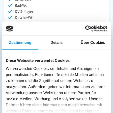
Bad/WC
DVD-Player
Dusche/WC
Kinderbett
Fernseher
Kinderhochstuhl
SAT/Kabel-TV
Zustimmung
Details
Über Cookies
Radio
Außenanlage:
Diese Webseite verwendet Cookies
Garten/Liegewiese
Wir verwenden Cookies, um Inhalte und Anzeigen zu
Grill
personalisieren, Funktionen für soziale Medien anbieten
Gartenstühle
zu können und die Zugriffe auf unsere Website zu
Parkplatz
analysieren. Außerdem geben wir Informationen zu Ihrer
Terrasse
Verwendung unserer Website an unsere Partner für
soziale Medien, Werbung und Analysen weiter. Unsere
Service:
Partner führen diese Informationen möglicherweise mit
weiteren Daten zusammen, die Sie ihnen bereitgestellt
Verpflegung: