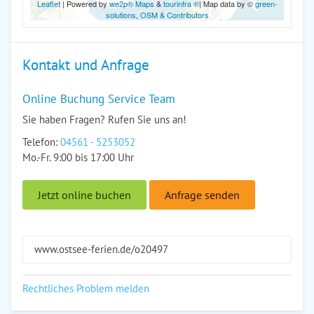
Leaflet
| Powered by
we2p® Maps
&
tourinfra ®
| Map data by ©
green-
solutions
,
OSM & Contributors
Kontakt und Anfrage
Online Buchung Service Team
Sie haben Fragen? Rufen Sie uns an!
Telefon:
04561 - 5253052
Mo.-Fr. 9:00 bis 17:00 Uhr
Jetzt online buchen
Anfrage senden
www.ostsee-ferien.de/o20497
Rechtliches Problem melden