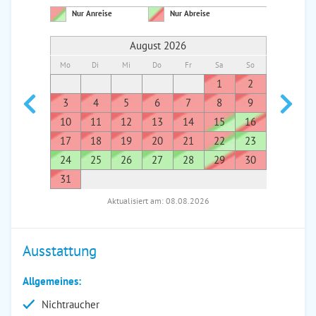
Nur Anreise
Nur Abreise
August 2026
Mo
Di
Mi
Do
Fr
Sa
So
Mo
Di
1
2
1
3
4
5
6
7
8
9
7
8
10
11
12
13
14
15
16
14
1
17
18
19
20
21
22
23
21
2
24
25
26
27
28
29
30
28
2
31
Aktualisiert am: 08.08.2026
Ausstattung
Allgemeines:
Nichtraucher