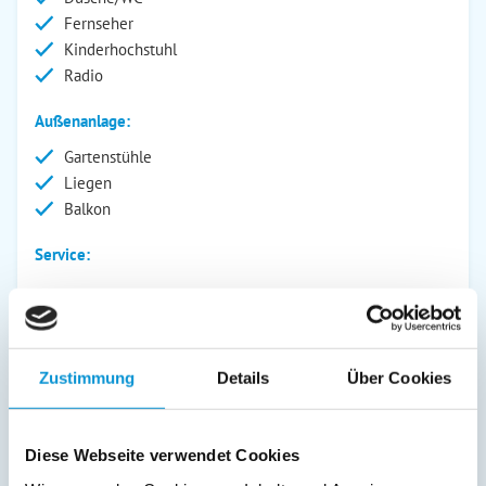
Fernseher
Kinderhochstuhl
Radio
Außenanlage:
Gartenstühle
Liegen
Balkon
Service:
Verpflegung:
Zustimmung
Details
Über Cookies
Beschreibung
Kurzbeschreibung: Sie suchen Erholung in der Ruhe? Dann
Diese Webseite verwendet Cookies
kommen Sie zu uns nach Koserow. Es erwartet Sie unsere
gemütlich eingerichtete Wohnung Vineta, in der Ihnen auf