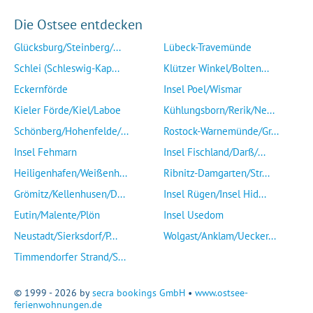
Die Ostsee entdecken
Glücksburg/Steinberg/...
Lübeck-Travemünde
Schlei (Schleswig-Kap...
Klützer Winkel/Bolten...
Eckernförde
Insel Poel/Wismar
Kieler Förde/Kiel/Laboe
Kühlungsborn/Rerik/Ne...
Schönberg/Hohenfelde/...
Rostock-Warnemünde/Gr...
Insel Fehmarn
Insel Fischland/Darß/...
Heiligenhafen/Weißenh...
Ribnitz-Damgarten/Str...
Grömitz/Kellenhusen/D...
Insel Rügen/Insel Hid...
Eutin/Malente/Plön
Insel Usedom
Neustadt/Sierksdorf/P...
Wolgast/Anklam/Uecker...
Timmendorfer Strand/S...
© 1999 - 2026 by
secra bookings GmbH
•
www.ostsee-
ferienwohnungen.de