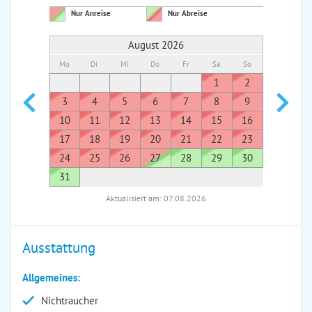
Nur Anreise
Nur Abreise
August 2026
Mo
Di
Mi
Do
Fr
Sa
So
Mo
Di
1
2
1
3
4
5
6
7
8
9
7
8
10
11
12
13
14
15
16
14
1
17
18
19
20
21
22
23
21
2
24
25
26
27
28
29
30
28
2
31
Aktualisiert am: 07.08.2026
Ausstattung
Allgemeines:
Nichtraucher