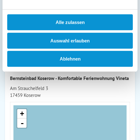
freies WLAN, Smart-TV mit Streamingfunktion, DVD-Player,
DVD-Filme, Bücher, CD-Radio, Föhn und für die kleinsten
Gäste Babybett, Babyhochstuhl, klappbare Wickelauflage und
Alle zulassen
vieles mehr.
Auswahl erlauben
weiterlesen
Ablehnen
Lage & Adresse des Objektes
Bernsteinbad Koserow - Komfortable Ferienwohnung Vineta
Am Strauchelfeld 3
17459 Koserow
+
-