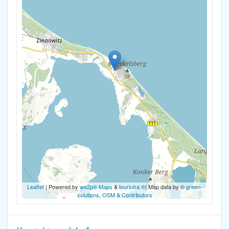
Leaflet
| Powered by
we2p® Maps
&
tourinfra ®
| Map data by ©
green-
solutions
,
OSM & Contributors