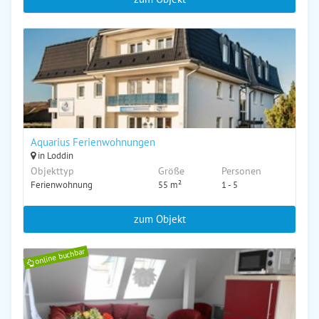
Aquarius Ferienwohnungen
in Loddin
Objekttyp
Größe
Personen
Ferienwohnung
55 m²
1 - 5
zum Objekt
online buchbar