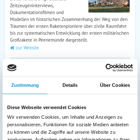
Zeitzeugeninterviews,
Dokumentationsfilmen und
Modellen im historischen Zusammenhang der Weg von den
Träumen der ersten Raketenpioniere über zivile Raumfahrt
bis zur systematischen Entwicklung der ersten militärischen
Großrakete in Peenemünde dargestellt.
zur Website
Museen der Stadt Wolgast
Zu den Wolgaster Museen zählen vier Einrichtungen.
Stadtgeschichtliches Museum "Kaffeemühle" Rungehaus -
Zustimmung
Details
Über Cookies
Geburtshaus Ph. O. Runges Eisenbahndampffährschiff
"Stralsund" Kapelle St. Gertrud
zur Website
Diese Webseite verwendet Cookies
Wir verwenden Cookies, um Inhalte und Anzeigen zu
personalisieren, Funktionen für soziale Medien anbieten
Wildlife Usedom
zu können und die Zugriffe auf unsere Website zu
Wildlife Usedom? Action, Wildnis, Abenteuer! Eine
analysieren. Außerdem geben wir Informationen zu Ihrer