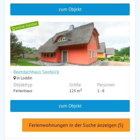
zum Objekt
online buchbar
Reetdachhaus Seeblick
in Loddin
Objekttyp
Größe
Personen
Ferienhaus
125 m²
1 - 8
zum Objekt
Ferienwohnungen in der Suche anzeigen (5)