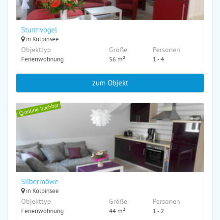
Sturmvogel
in Kölpinsee
Objekttyp
Größe
Personen
Ferienwohnung
56 m²
1 - 4
zum Objekt
online buchbar
Silbermöwe
in Kölpinsee
Objekttyp
Größe
Personen
Ferienwohnung
44 m²
1 - 2