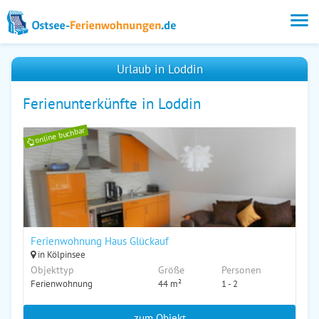
Urlaub in Loddin
Ferienunterkünfte in Loddin
online buchbar
Ferienwohnung Haus Glückauf
in Kölpinsee
Objekttyp
Größe
Personen
Ferienwohnung
44 m²
1 - 2
zum Objekt