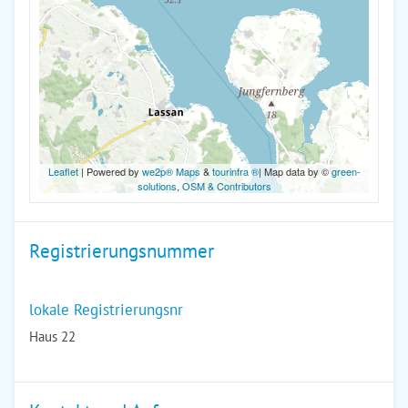
Leaflet
| Powered by
we2p® Maps
&
tourinfra ®
| Map data by ©
green-
solutions
,
OSM & Contributors
Registrierungsnummer
lokale Registrierungsnr
Haus 22