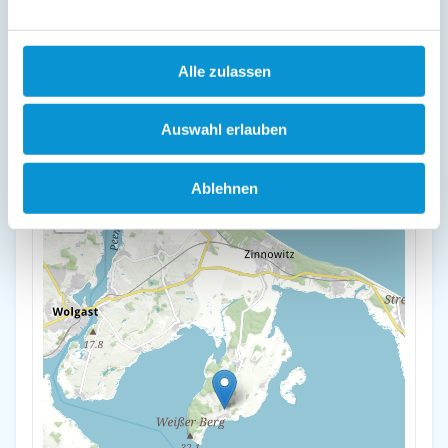
Lage & Adresse des Objektes
Ostsee Ferienhaus Usedom (hundefreundlich) Familie Stopp
Alle zulassen
Haus 22
Gnitzer Weg 22
17440 Lütow
Auswahl erlauben
+
Ablehnen
-