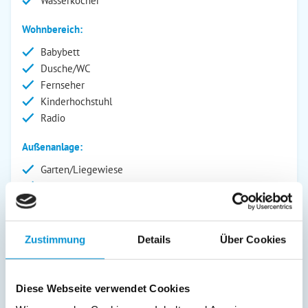
Wasserkocher
Wohnbereich:
Babybett
Dusche/WC
Fernseher
Kinderhochstuhl
Radio
Außenanlage:
Garten/Liegewiese
Grill
Gartenstühle
Parkplatz
Liegen
Zustimmung
Details
Über Cookies
Terrasse
Kinderspielplatz
Diese Webseite verwendet Cookies
Service: