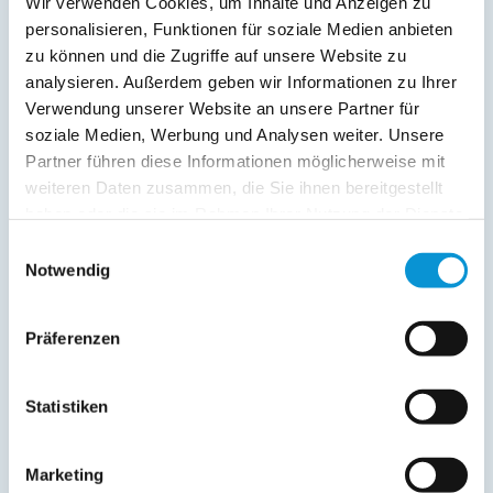
Wir verwenden Cookies, um Inhalte und Anzeigen zu
Kurtaxfrei
personalisieren, Funktionen für soziale Medien anbieten
zu können und die Zugriffe auf unsere Website zu
Verpflegung:
analysieren. Außerdem geben wir Informationen zu Ihrer
Verwendung unserer Website an unsere Partner für
Sonstiges:
soziale Medien, Werbung und Analysen weiter. Unsere
neu: Highspeed Internet 250Mbit
Partner führen diese Informationen möglicherweise mit
weiteren Daten zusammen, die Sie ihnen bereitgestellt
Beschreibung
haben oder die sie im Rahmen Ihrer Nutzung der Dienste
gesammelt haben.
Einwilligungsauswahl
Moderne Haushälfte mit 3 Zimmern. Perfekt um in Ruhe
Notwendig
auszuspannen und den Urlaub genießen zu können.
Insgesamt bietet unser Haus Platz für insgesamt 5 Personen.
Objekt mehrfach vorhanden , ideal für Familien die
Präferenzen
zusammen verreisen wollen.
Statistiken
weiterlesen
Marketing