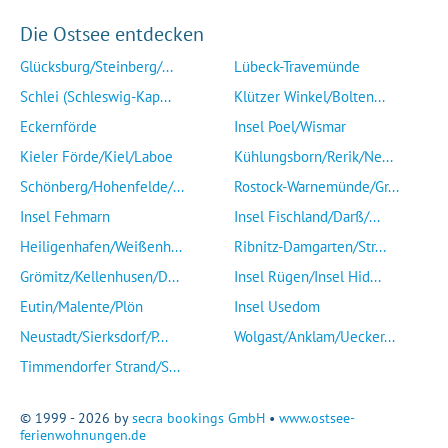
Die Ostsee entdecken
Glücksburg/Steinberg/...
Lübeck-Travemünde
Schlei (Schleswig-Kap...
Klützer Winkel/Bolten...
Eckernförde
Insel Poel/Wismar
Kieler Förde/Kiel/Laboe
Kühlungsborn/Rerik/Ne...
Schönberg/Hohenfelde/...
Rostock-Warnemünde/Gr...
Insel Fehmarn
Insel Fischland/Darß/...
Heiligenhafen/Weißenh...
Ribnitz-Damgarten/Str...
Grömitz/Kellenhusen/D...
Insel Rügen/Insel Hid...
Eutin/Malente/Plön
Insel Usedom
Neustadt/Sierksdorf/P...
Wolgast/Anklam/Uecker...
Timmendorfer Strand/S...
© 1999 - 2026 by
secra bookings GmbH
•
www.ostsee-
ferienwohnungen.de