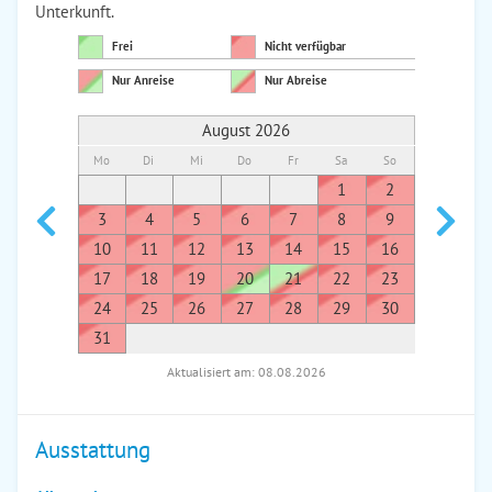
Unterkunft.
Frei
Nicht verfügbar
Nur Anreise
Nur Abreise
August 2026
Mo
Di
Mi
Do
Fr
Sa
So
Mo
Di
1
2
1
3
4
5
6
7
8
9
7
8
10
11
12
13
14
15
16
14
1
17
18
19
20
21
22
23
21
2
24
25
26
27
28
29
30
28
2
31
Aktualisiert am: 08.08.2026
Ausstattung