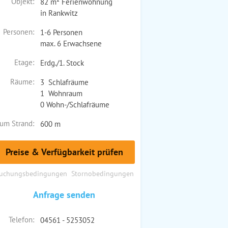
Objekt:
82 m² Ferienwohnung
in Rankwitz
Personen:
1-6 Personen
max. 6 Erwachsene
Etage:
Erdg./1. Stock
Räume:
3 Schlafräume
1 Wohnraum
0 Wohn-/Schlafräume
um Strand:
600 m
Preise & Verfügbarkeit prüfen
uchungsbedingungen
Stornobedingungen
Anfrage senden
Telefon:
04561 - 5253052