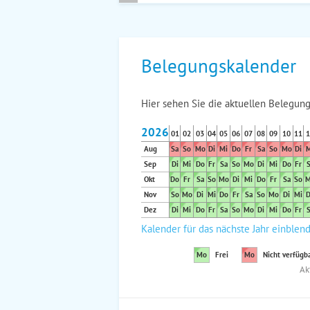
Belegungskalender
Hier sehen Sie die aktuellen Belegung
2026
01
02
03
04
05
06
07
08
09
10
11
1
Aug
Sa
So
Mo
Di
Mi
Do
Fr
Sa
So
Mo
Di
M
Sep
Di
Mi
Do
Fr
Sa
So
Mo
Di
Mi
Do
Fr
S
Okt
Do
Fr
Sa
So
Mo
Di
Mi
Do
Fr
Sa
So
M
Nov
So
Mo
Di
Mi
Do
Fr
Sa
So
Mo
Di
Mi
D
Dez
Di
Mi
Do
Fr
Sa
So
Mo
Di
Mi
Do
Fr
S
Kalender für das nächste Jahr einblen
Mo
Frei
Mo
Nicht verfügb
Ak