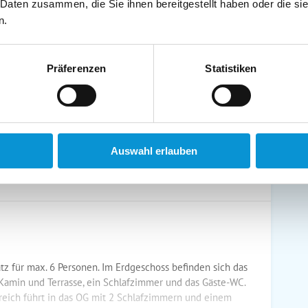
 Daten zusammen, die Sie ihnen bereitgestellt haben oder die s
schirrtücher inkl.
Handtücher inkl.
n.
randkorb am Strand
Bollerwagen
Präferenzen
Statistiken
ühstück möglich
Halbpension möglich
Auswahl erlauben
atz für max. 6 Personen. Im Erdgeschoss befinden sich das
amin und Terrasse, ein Schlafzimmer und das Gäste-WC.
reich führt in das OG mit 2 Schlafzimmern und einem