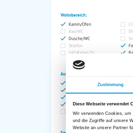
Wohnbereich:
Kamin/Ofen
CD
Bad/WC
DV
Dusche/WC
St
Telefon
Fe
SAT/Kabel-TV
Ra
Außenanlage:
Garten/Liegewiese
Ca
Zustimmung
Gartenstühle
Pa
Liegen
Ga
Diese Webseite verwendet 
Terrasse
Ki
Balkon
Ab
Wir verwenden Cookies, um I
und die Zugriffe auf unsere 
Website an unsere Partner fü
Service: