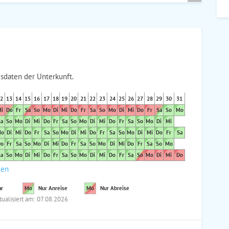
sdaten der Unterkunft.
2
13
14
15
16
17
18
19
20
21
22
23
24
25
26
27
28
29
30
31
i
Do
Fr
Sa
So
Mo
Di
Mi
Do
Fr
Sa
So
Mo
Di
Mi
Do
Fr
Sa
So
Mo
a
So
Mo
Di
Mi
Do
Fr
Sa
So
Mo
Di
Mi
Do
Fr
Sa
So
Mo
Di
Mi
o
Di
Mi
Do
Fr
Sa
So
Mo
Di
Mi
Do
Fr
Sa
So
Mo
Di
Mi
Do
Fr
Sa
o
Fr
Sa
So
Mo
Di
Mi
Do
Fr
Sa
So
Mo
Di
Mi
Do
Fr
Sa
So
Mo
a
So
Mo
Di
Mi
Do
Fr
Sa
So
Mo
Di
Mi
Do
Fr
Sa
So
Mo
Di
Mi
Do
den
ar
Mo
Nur Anreise
Mo
Nur Abreise
tualisiert am: 07.08.2026