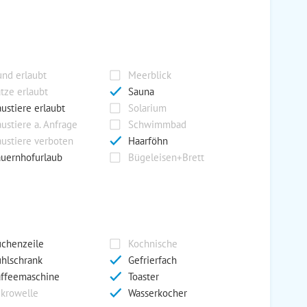
nd erlaubt
Meerblick
tze erlaubt
Sauna
ustiere erlaubt
Solarium
ustiere a. Anfrage
Schwimmbad
ustiere verboten
Haarföhn
uernhofurlaub
Bügeleisen+Brett
chenzeile
Kochnische
hlschrank
Gefrierfach
ffeemaschine
Toaster
krowelle
Wasserkocher