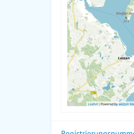
Leaflet
| Powered by
we2p® M
Registrierungsnumm