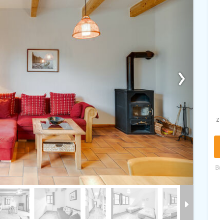
›
z
B