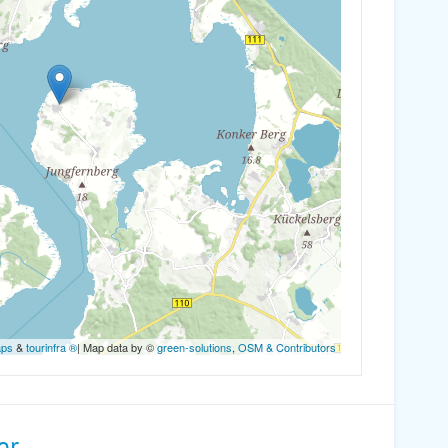
aps
&
tourinfra ®
| Map data by ©
green-solutions
,
OSM & Contributors
er