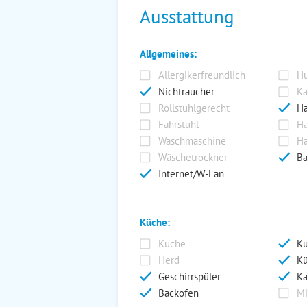
Ausstattung
Allgemeines:
Allergikerfreundlich
Hu
Nichtraucher
Ka
Rollstuhlgerecht
Ha
Fahrstuhl
Ha
Waschmaschine
Ha
Wäschetrockner
Ba
Internet/W-Lan
Küche:
Küche
Kü
Herd
Kü
Geschirrspüler
Ka
Backofen
Mi