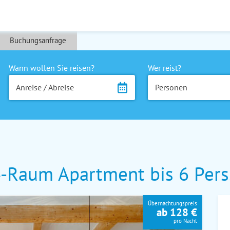
Buchungsanfrage
Wann wollen Sie reisen?
Wer reist?
Anreise / Abreise
Personen
Raum Apartment bis 6 Pers. 
Übernachtungspreis
ab 128 €
pro Nacht