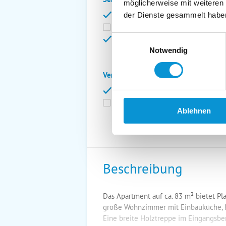
möglicherweise mit weiteren
Bettwäsche inkl.
Ge
der Dienste gesammelt habe
Fahrräder
St
Einwilligungsauswahl
Kurtaxfrei
Notwendig
Verpflegung:
Brötchenservice
Fr
Vollpension möglich
Ablehnen
Beschreibung
Das Apartment auf ca. 83 m² bietet Pl
große Wohnzimmer mit Einbauküche, K
Eine breite Holztreppe im Eingangsbe