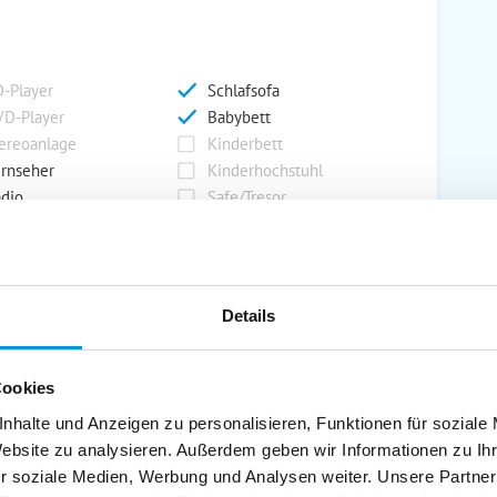
-Player
Schlafsofa
D-Player
Babybett
ereoanlage
Kinderbett
rnseher
Kinderhochstuhl
dio
Safe/Tresor
rport
Grill
Details
rkplatz
Grillplatz
rage
Wintergarten
Cookies
nderspielplatz
Swimmingpool
stellraum
nhalte und Anzeigen zu personalisieren, Funktionen für soziale
Website zu analysieren. Außerdem geben wir Informationen zu I
r soziale Medien, Werbung und Analysen weiter. Unsere Partner