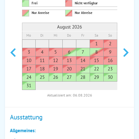
Frei
Nicht verfügbar
Nur Anreise
Nur Abreise
August 2026
Mo
Di
Mi
Do
Fr
Sa
So
Mo
Di
1
2
1
3
4
5
6
7
8
9
7
8
10
11
12
13
14
15
16
14
1
17
18
19
20
21
22
23
21
2
24
25
26
27
28
29
30
28
2
31
Aktualisiert am: 06.08.2026
Ausstattung
Allgemeines: