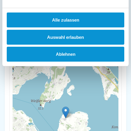
Lage & Adresse des Objektes
4-Raum Apartment bis 8 Pers. (4.1)
Alle zulassen
Dorfstraße 12
17406 Rankwitz
Auswahl erlauben
+
Ablehnen
-