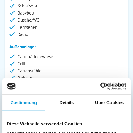
Schlafsofa
Babybett
Dusche/WC
Fernseher
Radio
Außenanlage:
Garten/Liegewiese
Grill
Gartenstühle
Parkplatz
Grillplatz
Liegen
Terrasse
Zustimmung
Details
Über Cookies
Service:
Bettwäsche inkl.
Diese Webseite verwendet Cookies
Geschirrtücher inkl.
Wir verwenden Cookies, um Inhalte und Anzeigen zu