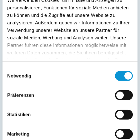
Handtücher inkl.
personalisieren, Funktionen für soziale Medien anbieten
Kurtaxfrei
zu können und die Zugriffe auf unsere Website zu
analysieren. Außerdem geben wir Informationen zu Ihrer
Verpflegung:
Verwendung unserer Website an unsere Partner für
Brötchenservice
soziale Medien, Werbung und Analysen weiter. Unsere
Partner führen diese Informationen möglicherweise mit
weiteren Daten zusammen, die Sie ihnen bereitgestellt
Beschreibung
haben oder die sie im Rahmen Ihrer Nutzung der Dienste
gesammelt haben.
Einwilligungsauswahl
Das 4 Raum Apartment mit 83 m² ist für max. 8 Personen
Notwendig
geeignet. Im Erdgeschoss befinden sich der Wohnraum mit
Einbauküche, Terrasse und Kaminofen, ein Zimmer mit
Schlafsofa und das Gäste-WC. Eine Holztreppe im
Präferenzen
Eingangsbereich führt in das 1. Obergeschoss mit 2
Schlafzimmern und einem Badezimmer (DU/WC).
Statistiken
weiterlesen
Marketing