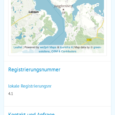
Leaflet
| Powered by
we2p® Maps
&
tourinfra ®
| Map data by ©
green-
solutions
,
OSM & Contributors
Registrierungsnummer
lokale Registrierungsnr
4.1
Kontakt und Anfrage