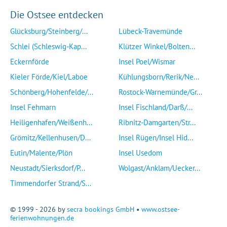
Die Ostsee entdecken
Glücksburg/Steinberg/...
Lübeck-Travemünde
Schlei (Schleswig-Kap...
Klützer Winkel/Bolten...
Eckernförde
Insel Poel/Wismar
Kieler Förde/Kiel/Laboe
Kühlungsborn/Rerik/Ne...
Schönberg/Hohenfelde/...
Rostock-Warnemünde/Gr...
Insel Fehmarn
Insel Fischland/Darß/...
Heiligenhafen/Weißenh...
Ribnitz-Damgarten/Str...
Grömitz/Kellenhusen/D...
Insel Rügen/Insel Hid...
Eutin/Malente/Plön
Insel Usedom
Neustadt/Sierksdorf/P...
Wolgast/Anklam/Uecker...
Timmendorfer Strand/S...
© 1999 - 2026 by
secra bookings GmbH
•
www.ostsee-
ferienwohnungen.de