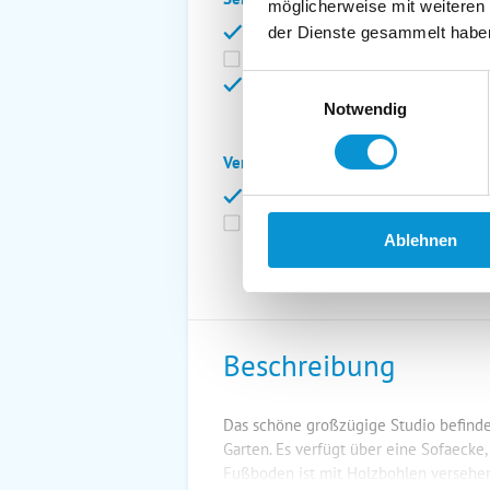
möglicherweise mit weiteren
Bettwäsche inkl.
Ge
der Dienste gesammelt habe
Fahrräder
St
Einwilligungsauswahl
Kurtaxfrei
Notwendig
Verpflegung:
Brötchenservice
Fr
Vollpension möglich
Ablehnen
Beschreibung
Das schöne großzügige Studio befindet
Garten. Es verfügt über eine Sofaecke
Fußboden ist mit Holzbohlen versehe