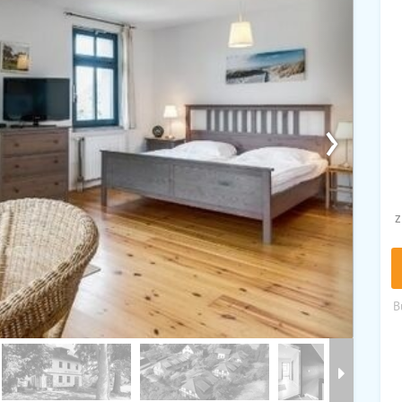
›
z
B