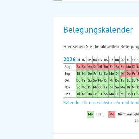
Belegungskalender
Hier sehen Sie die aktuellen Belegung
2026
01
02
03
04
05
06
07
08
09
10
11
1
Aug
Sa
So
Mo
Di
Mi
Do
Fr
Sa
So
Mo
Di
M
Sep
Di
Mi
Do
Fr
Sa
So
Mo
Di
Mi
Do
Fr
S
Okt
Do
Fr
Sa
So
Mo
Di
Mi
Do
Fr
Sa
So
M
Nov
So
Mo
Di
Mi
Do
Fr
Sa
So
Mo
Di
Mi
D
Dez
Di
Mi
Do
Fr
Sa
So
Mo
Di
Mi
Do
Fr
S
Kalender für das nächste Jahr einblen
Mo
Frei
Mo
Nicht verfügb
Ak