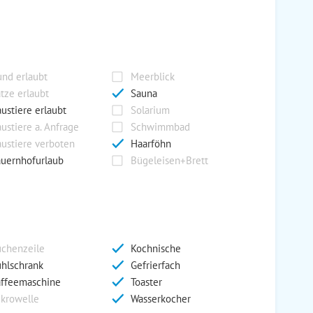
nd erlaubt
Meerblick
tze erlaubt
Sauna
ustiere erlaubt
Solarium
ustiere a. Anfrage
Schwimmbad
ustiere verboten
Haarföhn
uernhofurlaub
Bügeleisen+Brett
chenzeile
Kochnische
hlschrank
Gefrierfach
ffeemaschine
Toaster
krowelle
Wasserkocher