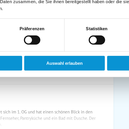
 Daten zusammen, die Sie ihnen bereitgestellt haben oder die s
schirrtücher inkl.
Handtücher inkl.
n.
randkorb am Strand
Bollerwagen
Präferenzen
Statistiken
ühstück möglich
Halbpension möglich
Auswahl erlauben
 sich im 1. OG und hat einen schönen Blick in den
, Fernseher, Pantryküche und ein Bad mit Dusche. Der
n.