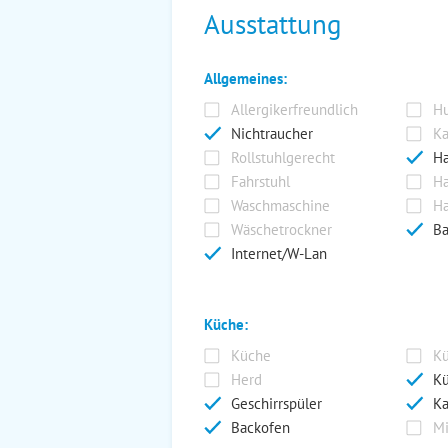
Ausstattung
Allgemeines:
Allergikerfreundlich
Hu
Nichtraucher
Ka
Rollstuhlgerecht
Ha
Fahrstuhl
Ha
Waschmaschine
Ha
Wäschetrockner
Ba
Internet/W-Lan
Küche:
Küche
Kü
Herd
Kü
Geschirrspüler
Ka
Backofen
Mi