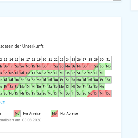
sdaten der Unterkunft.
2
13
14
15
16
17
18
19
20
21
22
23
24
25
26
27
28
29
30
31
i
Do
Fr
Sa
So
Mo
Di
Mi
Do
Fr
Sa
So
Mo
Di
Mi
Do
Fr
Sa
So
Mo
a
So
Mo
Di
Mi
Do
Fr
Sa
So
Mo
Di
Mi
Do
Fr
Sa
So
Mo
Di
Mi
o
Di
Mi
Do
Fr
Sa
So
Mo
Di
Mi
Do
Fr
Sa
So
Mo
Di
Mi
Do
Fr
Sa
o
Fr
Sa
So
Mo
Di
Mi
Do
Fr
Sa
So
Mo
Di
Mi
Do
Fr
Sa
So
Mo
a
So
Mo
Di
Mi
Do
Fr
Sa
So
Mo
Di
Mi
Do
Fr
Sa
So
Mo
Di
Mi
Do
den
ar
Mo
Nur Anreise
Mo
Nur Abreise
tualisiert am: 08.08.2026