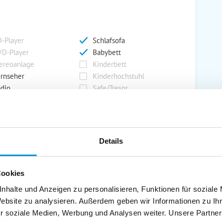
-Player
Schlafsofa
D-Player
Babybett
ereoanlage
Kinderbett
rnseher
Kinderhochstuhl
dio
Safe/Tresor
rport
Grill
Details
rkplatz
Grillplatz
rage
Wintergarten
Cookies
nderspielplatz
Swimmingpool
stellraum
nhalte und Anzeigen zu personalisieren, Funktionen für soziale
Website zu analysieren. Außerdem geben wir Informationen zu I
r soziale Medien, Werbung und Analysen weiter. Unsere Partner