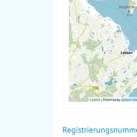
Leaflet
| Powered by
we2p® M
Registrierungsnumm