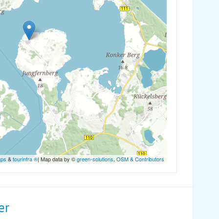
aps
&
tourinfra ®
| Map data by ©
green-solutions
,
OSM & Contributors
er