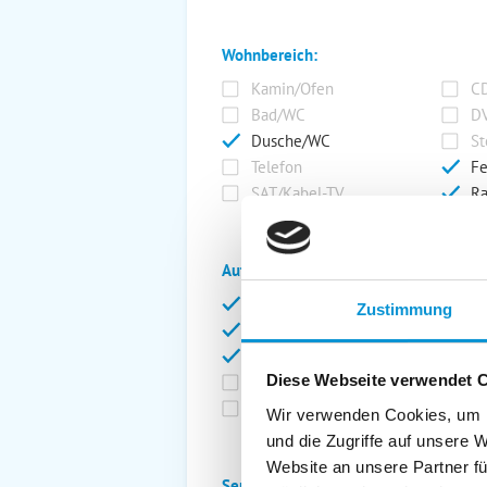
Wohnbereich:
Kamin/Ofen
CD
Bad/WC
DV
Dusche/WC
St
Telefon
Fe
SAT/Kabel-TV
Ra
Außenanlage:
Garten/Liegewiese
Ca
Zustimmung
Gartenstühle
Pa
Liegen
Ga
Diese Webseite verwendet 
Terrasse
Ki
Balkon
Ab
Wir verwenden Cookies, um I
und die Zugriffe auf unsere 
Website an unsere Partner fü
Service: