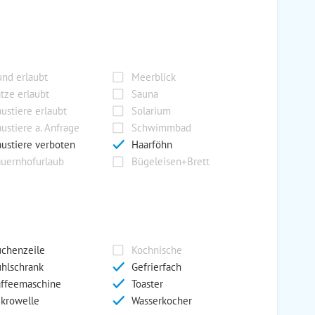
nd erlaubt
Meerblick
tze erlaubt
Sauna
ustiere erlaubt
Solarium
ustiere a. Anfrage
Schwimmbad
ustiere verboten
Haarföhn
uernhofurlaub
Bügeleisen+Brett
chenzeile
Kochnische
hlschrank
Gefrierfach
ffeemaschine
Toaster
krowelle
Wasserkocher