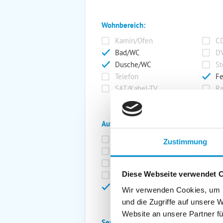
Wohnbereich:
Kamin/Ofen
CD
Bad/WC
DV
Dusche/WC
St
Telefon
Fe
SAT/Kabel-TV
Ra
Außenanlage:
Garten/Liegewiese
Ca
Zustimmung
Gartenstühle
Pa
Liegen
Ga
Diese Webseite verwendet 
Terrasse
Ki
Balkon
Ab
Wir verwenden Cookies, um I
und die Zugriffe auf unsere 
Website an unsere Partner fü
Service: