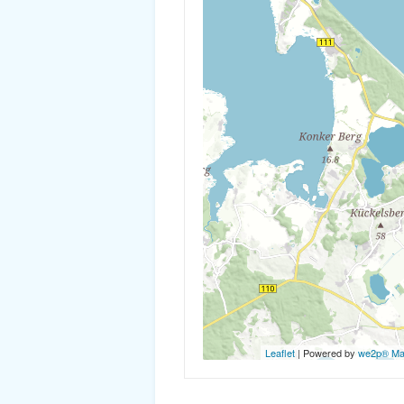
Leaflet
| Powered by
we2p® M