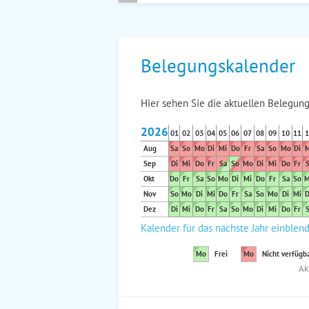
Belegungskalender
Hier sehen Sie die aktuellen Belegung
2026
01
02
03
04
05
06
07
08
09
10
11
1
Aug
Sa
So
Mo
Di
Mi
Do
Fr
Sa
So
Mo
Di
M
Sep
Di
Mi
Do
Fr
Sa
So
Mo
Di
Mi
Do
Fr
S
Okt
Do
Fr
Sa
So
Mo
Di
Mi
Do
Fr
Sa
So
M
Nov
So
Mo
Di
Mi
Do
Fr
Sa
So
Mo
Di
Mi
D
Dez
Di
Mi
Do
Fr
Sa
So
Mo
Di
Mi
Do
Fr
S
Kalender für das nächste Jahr einblen
Mo
Frei
Mo
Nicht verfügb
Ak