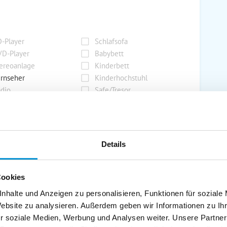
-Player
Schlafsofa
D-Player
Babybett
ereoanlage
Kinderbett
rnseher
Kinderhochstuhl
dio
Safe/Tresor
rport
Grill
Details
rkplatz
Grillplatz
rage
Wintergarten
Cookies
nderspielplatz
Swimmingpool
stellraum
nhalte und Anzeigen zu personalisieren, Funktionen für soziale
Website zu analysieren. Außerdem geben wir Informationen zu I
r soziale Medien, Werbung und Analysen weiter. Unsere Partner