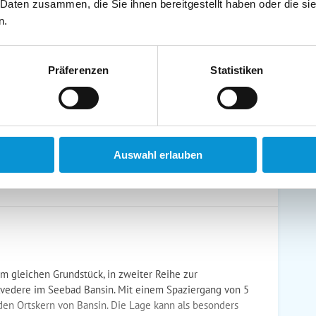
 Daten zusammen, die Sie ihnen bereitgestellt haben oder die s
schirrtücher inkl.
Handtücher inkl.
n.
randkorb am Strand
Bollerwagen
Präferenzen
Statistiken
ühstück möglich
Halbpension möglich
Auswahl erlauben
m gleichen Grundstück, in zweiter Reihe zur
lvedere im Seebad Bansin. Mit einem Spaziergang von 5
den Ortskern von Bansin. Die Lage kann als besonders