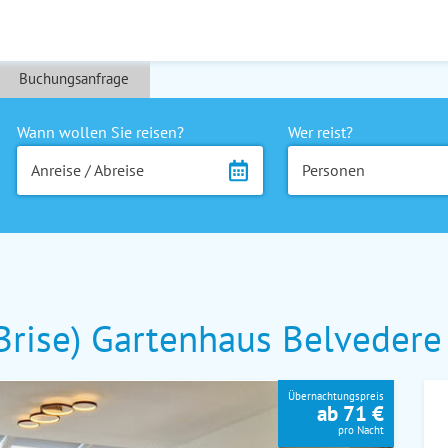
Buchungsanfrage
Wann wollen Sie reisen?
Wer reist?
Anreise / Abreise
Personen
rise) Gartenhaus Belvedere
Übernachtungspreis
ab 71 €
pro Nacht