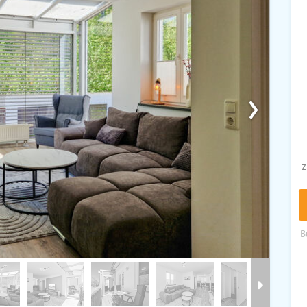
›
z
B