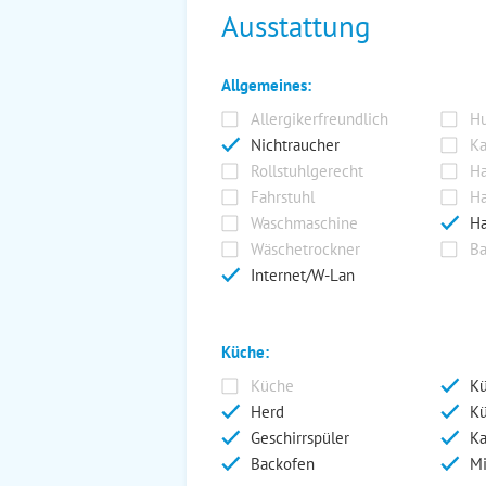
Ausstattung
Allgemeines:
Allergikerfreundlich
Hu
Nichtraucher
Ka
Rollstuhlgerecht
Ha
Fahrstuhl
Ha
Waschmaschine
Ha
Wäschetrockner
Ba
Internet/W-Lan
Küche:
Küche
Kü
Herd
Kü
Geschirrspüler
Ka
Backofen
Mi