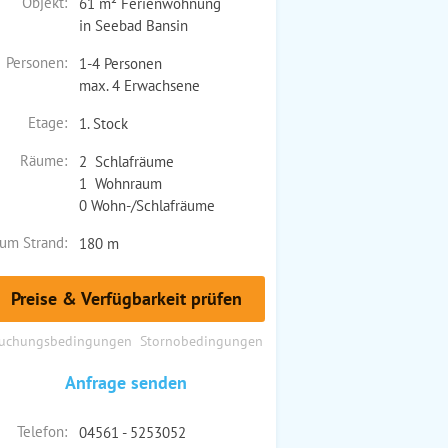
Objekt:
61 m² Ferienwohnung
in Seebad Bansin
Personen:
1-4 Personen
max. 4 Erwachsene
Etage:
1. Stock
Räume:
2 Schlafräume
1 Wohnraum
0 Wohn-/Schlafräume
um Strand:
180 m
Preise & Verfügbarkeit prüfen
uchungsbedingungen
Stornobedingungen
Anfrage senden
Telefon:
04561 - 5253052