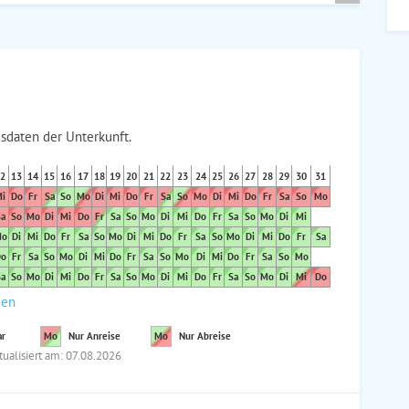
sdaten der Unterkunft.
2
13
14
15
16
17
18
19
20
21
22
23
24
25
26
27
28
29
30
31
i
Do
Fr
Sa
So
Mo
Di
Mi
Do
Fr
Sa
So
Mo
Di
Mi
Do
Fr
Sa
So
Mo
a
So
Mo
Di
Mi
Do
Fr
Sa
So
Mo
Di
Mi
Do
Fr
Sa
So
Mo
Di
Mi
o
Di
Mi
Do
Fr
Sa
So
Mo
Di
Mi
Do
Fr
Sa
So
Mo
Di
Mi
Do
Fr
Sa
o
Fr
Sa
So
Mo
Di
Mi
Do
Fr
Sa
So
Mo
Di
Mi
Do
Fr
Sa
So
Mo
a
So
Mo
Di
Mi
Do
Fr
Sa
So
Mo
Di
Mi
Do
Fr
Sa
So
Mo
Di
Mi
Do
den
ar
Mo
Nur Anreise
Mo
Nur Abreise
tualisiert am: 07.08.2026