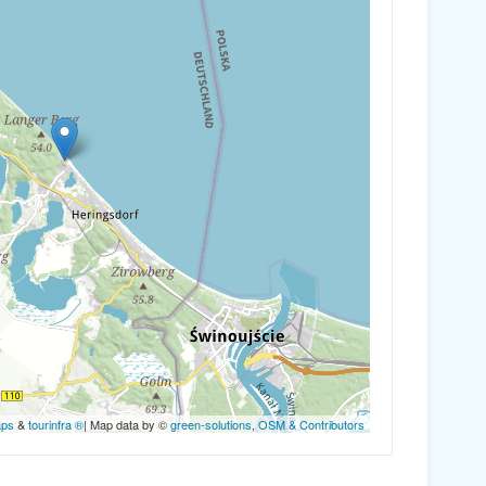
aps
&
tourinfra ®
| Map data by ©
green-solutions
,
OSM & Contributors