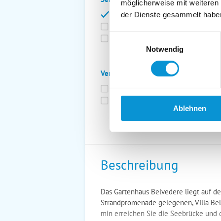
möglicherweise mit weiteren
Bettwäsche inkl.
Ge
der Dienste gesammelt habe
Fahrräder
St
Einwilligungsauswahl
Kurtaxfrei
Notwendig
Verpflegung:
Brötchenservice
Fr
Vollpension möglich
Ablehnen
Beschreibung
Das Gartenhaus Belvedere liegt auf de
Strandpromenade gelegenen, Villa Be
min erreichen Sie die Seebrücke und 