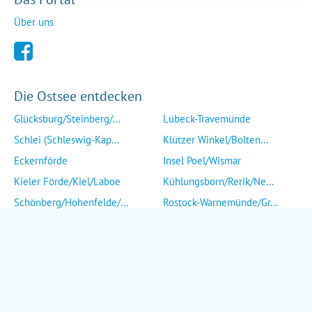
Über uns
Die Ostsee entdecken
Glücksburg/Steinberg/...
Lübeck-Travemünde
Schlei (Schleswig-Kap...
Klützer Winkel/Bolten...
Eckernförde
Insel Poel/Wismar
Kieler Förde/Kiel/Laboe
Kühlungsborn/Rerik/Ne...
Schönberg/Hohenfelde/...
Rostock-Warnemünde/Gr...
Insel Fehmarn
Insel Fischland/Darß/...
Heiligenhafen/Weißenh...
Ribnitz-Damgarten/Str...
Grömitz/Kellenhusen/D...
Insel Rügen/Insel Hid...
Eutin/Malente/Plön
Insel Usedom
Neustadt/Sierksdorf/P...
Wolgast/Anklam/Uecker...