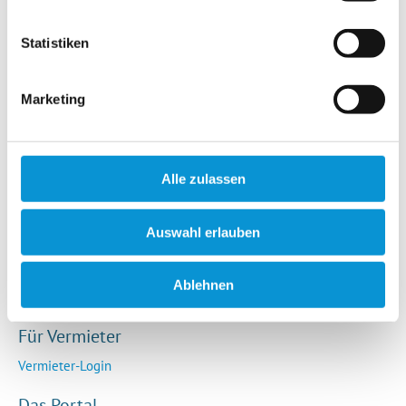
Hotels / Pensionen
Campingplätze
Statistiken
Urlaubsgesuche
Reiseversicherung
Marketing
Rechtliches
AGB
Alle zulassen
Impressum
Datenschutz
Auswahl erlauben
So funktioniert die Plattform
Cookie-Erklärung
Ablehnen
Barrierefreiheitserklärung
Für Vermieter
Vermieter-Login
Das Portal