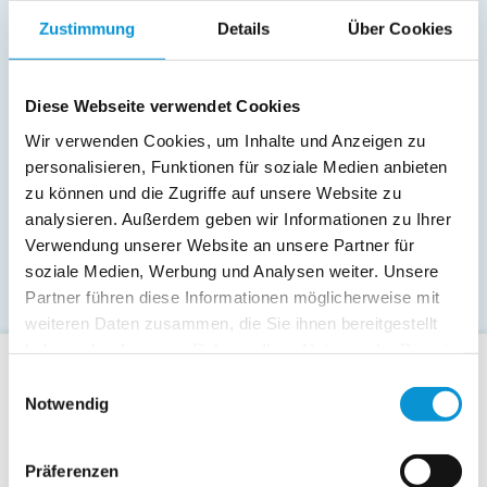
Zustimmung
Details
Über Cookies
Diese Webseite verwendet Cookies
Wir verwenden Cookies, um Inhalte und Anzeigen zu
personalisieren, Funktionen für soziale Medien anbieten
zu können und die Zugriffe auf unsere Website zu
analysieren. Außerdem geben wir Informationen zu Ihrer
Verwendung unserer Website an unsere Partner für
soziale Medien, Werbung und Analysen weiter. Unsere
Partner führen diese Informationen möglicherweise mit
weiteren Daten zusammen, die Sie ihnen bereitgestellt
haben oder die sie im Rahmen Ihrer Nutzung der Dienste
gesammelt haben.
Einwilligungsauswahl
Für Gäste
Notwendig
Allgemeine Buchungsanfrage
Last-Minute-Angebote
Präferenzen