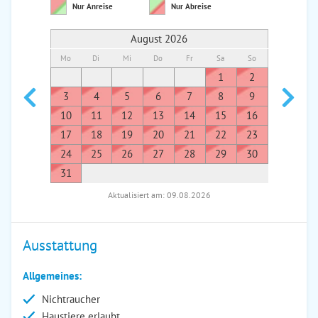
Nur Anreise
Nur Abreise
August 2026
Mo
Di
Mi
Do
Fr
Sa
So
Mo
Di
1
2
1
3
4
5
6
7
8
9
7
8
10
11
12
13
14
15
16
14
1
17
18
19
20
21
22
23
21
2
24
25
26
27
28
29
30
28
2
31
Aktualisiert am: 09.08.2026
Ausstattung
Allgemeines:
Nichtraucher
Haustiere erlaubt