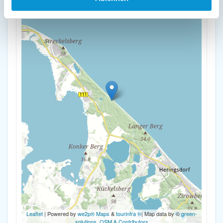
-
Leaflet
| Powered by
we2p® Maps
&
tourinfra ®
| Map data by ©
green-
solutions
,
OSM & Contributors