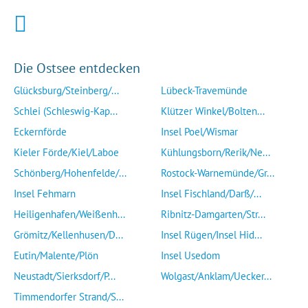
Die Ostsee entdecken
Glücksburg/Steinberg/...
Lübeck-Travemünde
Schlei (Schleswig-Kap...
Klützer Winkel/Bolten...
Eckernförde
Insel Poel/Wismar
Kieler Förde/Kiel/Laboe
Kühlungsborn/Rerik/Ne...
Schönberg/Hohenfelde/...
Rostock-Warnemünde/Gr...
Insel Fehmarn
Insel Fischland/Darß/...
Heiligenhafen/Weißenh...
Ribnitz-Damgarten/Str...
Grömitz/Kellenhusen/D...
Insel Rügen/Insel Hid...
Eutin/Malente/Plön
Insel Usedom
Neustadt/Sierksdorf/P...
Wolgast/Anklam/Uecker...
Timmendorfer Strand/S...