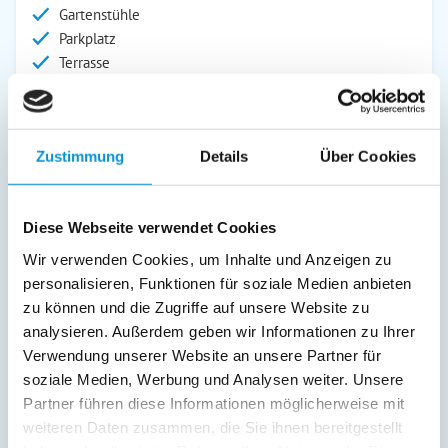
Gartenstühle
Parkplatz
Terrasse
Service:
Verpflegung:
Zustimmung
Details
Über Cookies
Sonstiges:
Eine urige Außensauna/Ruheraum mit Kaminofen sowie ein
Diese Webseite verwendet Cookies
Badezuber steht unseren Gästen auf dem Gelände zur
Verfügung. Von April bis Oktober nun auch direkt vor der Tür,
Wir verwenden Cookies, um Inhalte und Anzeigen zu
hauseigene Strandkörbe im Verleih. Frische Brötchen gibt es
personalisieren, Funktionen für soziale Medien anbieten
in der Saison ebenfalls direkt vom Bäckerwagen an unserer
zu können und die Zugriffe auf unsere Website zu
Haltestelle/Dünenaufgang.
analysieren. Außerdem geben wir Informationen zu Ihrer
Verwendung unserer Website an unsere Partner für
soziale Medien, Werbung und Analysen weiter. Unsere
Beschreibung
Partner führen diese Informationen möglicherweise mit
weiteren Daten zusammen, die Sie ihnen bereitgestellt
Machen Sie es sich in dem Ferienhaus Strandläufer in