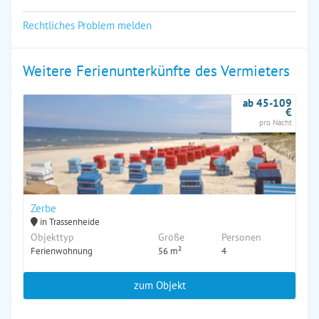
Rechtliches Problem melden
Weitere Ferienunterkünfte des Vermieters
ab 45-109
€
pro Nacht
Zerbe
in Trassenheide
Objekttyp
Größe
Personen
Ferienwohnung
56 m²
4
zum Objekt