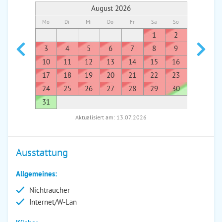
August 2026
Mo
Di
Mi
Do
Fr
Sa
So
Mo
Di
1
2
1
3
4
5
6
7
8
9
7
8
10
11
12
13
14
15
16
14
1
17
18
19
20
21
22
23
21
2
24
25
26
27
28
29
30
28
2
31
Aktualisiert am: 13.07.2026
Ausstattung
Allgemeines:
Nichtraucher
Internet/W-Lan