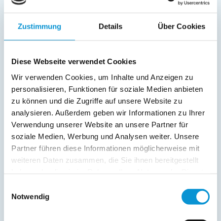
weiterlesen
Zustimmung
Details
Über Cookies
Preise (pro Nacht in Euro)
Diese Webseite verwendet Cookies
1. Nacht
jede Folge­
inkl. End­
Wir verwenden Cookies, um Inhalte und Anzeigen zu
Zeitraum
nacht
reinigung
personalisieren, Funktionen für soziale Medien anbieten
01. Jan
-
07. Jan
124 €
65 €
zu können und die Zugriffe auf unsere Website zu
analysieren. Außerdem geben wir Informationen zu Ihrer
08. Jan
-
01. Apr
99 €
40 €
Verwendung unserer Website an unsere Partner für
soziale Medien, Werbung und Analysen weiter. Unsere
02. Apr
-
29. Apr
104 €
45 €
Partner führen diese Informationen möglicherweise mit
30. Apr
-
24. Jun
114 €
55 €
weiteren Daten zusammen, die Sie ihnen bereitgestellt
haben oder die sie im Rahmen Ihrer Nutzung der Dienste
25. Jun
-
09. Sep
124 €
65 €
gesammelt haben.
Einwilligungsauswahl
10. Sep
-
04. Okt
114 €
55 €
Notwendig
05. Okt
-
23. Dez
104 €
45 €