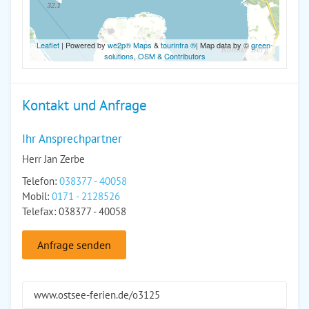
Leaflet
| Powered by
we2p® Maps
&
tourinfra ®
| Map data by ©
green-
solutions
,
OSM & Contributors
Kontakt und Anfrage
Ihr Ansprechpartner
Herr Jan Zerbe
Telefon:
038377 - 40058
Mobil:
0171 - 2128526
Telefax: 038377 - 40058
Anfrage senden
www.ostsee-ferien.de/o3125