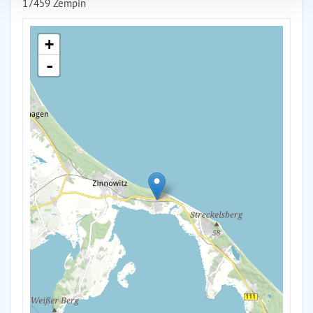
17459 Zempin
+
-